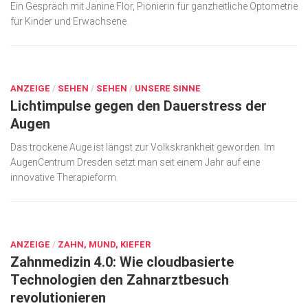
Ein Gespräch mit Janine Flor, Pionierin für ganzheitliche Optometrie
Wirtschaft, Recht, Finanzen
für Kinder und Erwachsene.
Zahn, Mund, Kiefer
Forum Gesundheit
FEB. 13, 2026
Allgemein
ANZEIGE
/
SEHEN
/
SEHEN
/
UNSERE SINNE
Lichtimpulse gegen den Dauerstress der
Sehen
Augen
Innovationen
Das trockene Auge ist längst zur Volkskrankheit geworden. Im
Kampf gegen Krebs
AugenCentrum Dresden setzt man seit einem Jahr auf eine
innovative Therapieform.
Hören
Lebensart
FEB. 12, 2026
ANZEIGE
/
ZAHN, MUND, KIEFER
Zahnmedizin 4.0: Wie cloudbasierte
Technologien den Zahnarztbesuch
revolutionieren