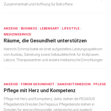
Zusammenhalt und Hoffnung für Betroffene
FEB. 12, 2026
ANZEIGE
/
BUSINESS
/
LEBENSART
/
LIFESTYLE
/
MEDIZINSERVICE
Räume, die Gesundheit unterstützen
Heinrich Schmid bietet ein breit aufgestelltes Leistungs­spektrum
von Ausbau, Sanierung sowie Gebäude­technik für Arztpraxen,
Labore, Therapiezentren und andere medizinische Einrichtungen.
FEB. 12, 2026
ANZEIGE
/
FORUM GESUNDHEIT
/
GANZHEITSMEDIZIN
/
PFLEGE
Pflege mit Herz und Kompetenz
Pflege mit Herz und Kompetenz, dafür stehen die PEGASUS
Pflegedienste Dresden Die Pegasus Pflegedienste stehen in
Dresden für eine professionelle, verlässliche und zugleich