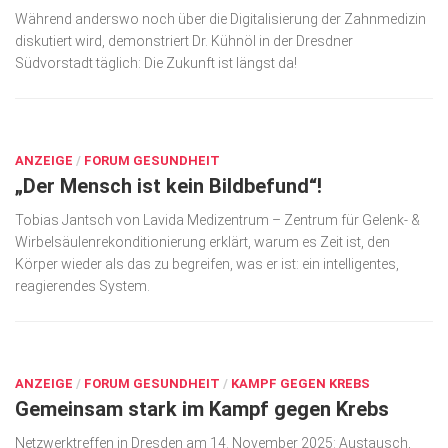
Während anderswo noch über die Digitalisierung der Zahnmedizin
diskutiert wird, demonstriert Dr. Kühnöl in der Dresdner
Südvorstadt täglich: Die Zukunft ist längst da!
FEB. 12, 2026
ANZEIGE
/
FORUM GESUNDHEIT
„Der Mensch ist kein Bildbefund“!
Tobias Jantsch von Lavida Medizentrum – Zentrum für Gelenk- &
Wirbelsäulenrekonditionierung erklärt, warum es Zeit ist, den
Körper wieder als das zu begreifen, was er ist: ein intelligentes,
reagierendes System.
FEB. 12, 2026
ANZEIGE
/
FORUM GESUNDHEIT
/
KAMPF GEGEN KREBS
Gemeinsam stark im Kampf gegen Krebs
Netzwerktreffen in Dresden am 14. November 2025: Austausch,