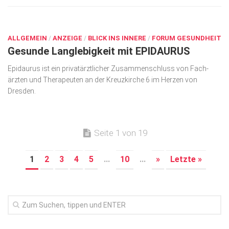
SEP. 10, 2024
ALLGEMEIN
/
ANZEIGE
/
BLICK INS INNERE
/
FORUM GESUNDHEIT
Gesunde Langlebigkeit mit EPIDAURUS
Epidaurus ist ein privatärztlicher Zusammenschluss von Fach­
ärzten und Therapeuten an der Kreuzkirche 6 im Herzen von
Dresden.
Seite 1 von 19
1
2
3
4
5
...
10
...
»
Letzte »