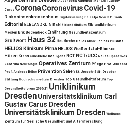
Augencentrum Dresden
Augenoptik
Augenoptiker
Carl Gustav
Corona
Coronavirus
Covid-19
Carus
Diakonissenkrankenhaus
Digitalisierung
Dr. Katja Scarlett Daub
Editorial
ELBLANDKLINIKEN
Elblandklinikum
Elblandklinikum
Ernährung
Meißen
Erik Bodendieck
Gesundheitszentrum
Haus 32
Grußwort
Hautkrebs
Helios Klinik Schloss Pulsnitz
HELIOS Klinikum Pirna
HELIOS Weißeritztal-Kliniken
NCT/UCC
Hören
NCT
Krebs
Künstliche Intelligenz
Neues Operatives
Operatives Zentrum
Pflege
Zentrum
Neurologie
Prof. Albrecht
Prävention
Sehen
Prof. Andreas Böhm
St. Joseph-Stift Dresden
Top Gesundheitsforum
Stiftung Hochschulmedizin Dresden
Top
Uniklinikum
Gesundheitsforum 2020/21
Dresden
Universitätsklinikum Carl
Gustav Carus Dresden
Universitätsklinikum Dresden
Wellness
Zentrum für Seelische Gesundheit und Altersforschung