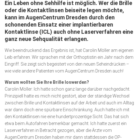
Ein Leben ohne Sehhilfe ist möglich. Wer die Brille
Wirtschaft, Recht, Finanzen
oder die Kontaktlinsen beiseite legen möchte,
Zahn, Mund, Kiefer
kann im AugenCentrum Dresden durch den
schonenden Einsatz einer implantierbaren
Forum Gesundheit
Kontaktlinse (ICL) auch ohne Laserverfahren eine
Allgemein
ganz neue Sehqualität erlangen.
Sehen
Wie beeindruckend das Ergebnis ist, hat Carolin Möller am eigenen
Leib erfahren. Wir sprachen mit der Orthoptistin ein Jahr nach dem
Innovationen
Eingriff. Sie zeigt sich begeistert von den neuen Sehein­drücken –
wie viele andere Patienten vom AugenCentrum Dresden auch!
Kampf gegen Krebs
Warum wollten Sie Ihre Brille loswerden?
Hören
Carolin Möller: Ich hatte schon ganz lange darüber nachgedacht.
Lebensart
Prinzipiell hatte es mich nicht gestört, aber der ständige Wech­sel
zwischen Brille und Kontaktlinsen auf der Arbeit und auch im Alltag
war dann doch eine spürbare Einschränkung. Auch hatte ich mit
den Kontaktlinsen nie eine hundertprozentige Sicht. Das hat sich
etwa beim Autofahren bemerkbar gemacht. Ich hatte zuerst ein
Laserverfahren in Betracht gezogen, aber die Ärzte vom
AugenCentrum Dresden haben mir dann stattdessen die OP-