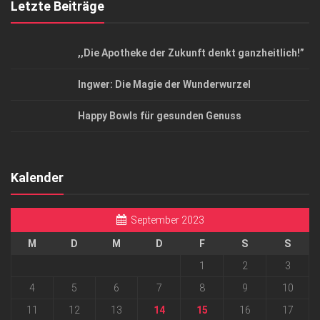
Letzte Beiträge
,,Die Apotheke der Zukunft denkt ganzheitlich!”
Ingwer: Die Magie der Wunderwurzel
Happy Bowls für gesunden Genuss
Kalender
September 2023
M
D
M
D
F
S
S
1
2
3
4
5
6
7
8
9
10
11
12
13
14
15
16
17