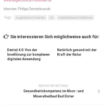
www.augencentrum-dresden.de
Interview: Philipp Demankowski
Tags:
Augencentrum Dresden
ICL
Implantierbare Kontaktlinse
Sie interessieren Sich möglichweise auch für:
Dental 4.0: Von der
Natürlich gesund mit der
Insellösung zur komplexen
Kraft der Natur
digitalen Anwendung
NÄCHSTER BETRAG:
Gesundheitskompetenz im Moor- und
Mineralheilbad Bad Elster