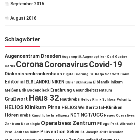
September 2016
August 2016
Schlagwörter
Augencentrum Dresden
Augenoptik
Augenoptiker
Carl Gustav
Corona
Coronavirus
Covid-19
Carus
Diakonissenkrankenhaus
Digitalisierung
Dr. Katja Scarlett Daub
Editorial
ELBLANDKLINIKEN
Elblandklinikum
Elblandklinikum
Ernährung
Meißen
Erik Bodendieck
Gesundheitszentrum
Haus 32
Grußwort
Hautkrebs
Helios Klinik Schloss Pulsnitz
HELIOS Klinikum Pirna
HELIOS Weißeritztal-Kliniken
NCT/UCC
Hören
NCT
Krebs
Künstliche Intelligenz
Neues Operatives
Operatives Zentrum
Pflege
Zentrum
Neurologie
Prof. Albrecht
Prävention
Sehen
Prof. Andreas Böhm
St. Joseph-Stift Dresden
Top Gesundheitsforum