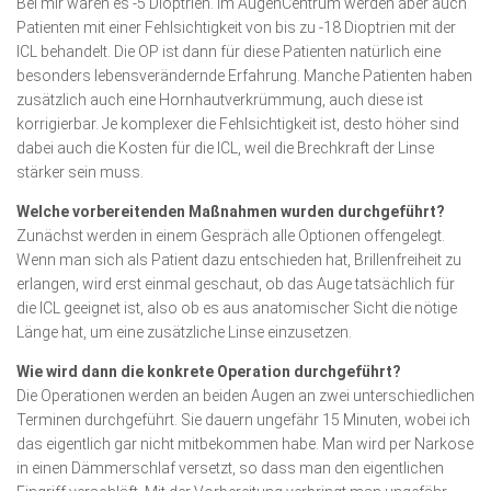
Bei mir waren es -5 Dioptrien. Im AugenCentrum werden aber auch
Patienten mit einer Fehlsichtigkeit von bis zu -18 Dioptrien mit der
ICL behandelt. Die OP ist dann für diese Patienten natürlich eine
besonders lebensverändernde Erfah­rung. Manche Patienten haben
zusätzlich auch eine Hornhaut­verkrümmung, auch diese ist
korrigierbar. Je komplexer die Fehlsichtigkeit ist, desto höher sind
dabei auch die Kosten für die ICL, weil die Brechkraft der Linse
stärker sein muss.
Welche vorbereitenden Maßnahmen wurden durchgeführt?
Zunächst werden in einem Gespräch alle Optionen offengelegt.
Wenn man sich als Patient dazu entschieden hat, Brillenfreiheit zu
erlangen, wird erst einmal geschaut, ob das Auge tatsächlich für
die ICL geeignet ist, also ob es aus anatomischer Sicht die nötige
Länge hat, um eine zusätzliche Linse einzusetzen.
Wie wird dann die konkrete Operation durchgeführt?
Die Operationen werden an beiden Augen an zwei unterschiedlichen
Terminen durchgeführt. Sie dauern ungefähr 15 Minuten, wobei ich
das eigentlich gar nicht mitbekommen habe. Man wird per Narkose
in einen Dämmerschlaf versetzt, so dass man den eigentlichen