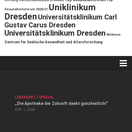
Stiftung Hochschulmedizin Dresden
Top
Uniklinikum
Gesundheitsforum 2020/21
Dresden
Universitätsklinikum Carl
Gustav Carus Dresden
Universitätsklinikum Dresden
Wellness
Zentrum für Seelische Gesundheit und Altersforschung
Verkaufsstellen
Kontakt, Impressum und Rechtliche Angaben
ANZEIGE
/
FORUM GESUNDHEIT
/
GESUND & SCHÖN
/
LEBENSART
/
SPECIAL
Datenschutzerklärung
,,Die Apotheke der Zukunft denkt ganzheitlich!”
Top Magazin Dresden / Ostsachsen
APR. 1, 2026