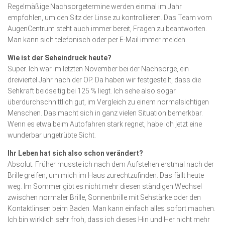
Regelmäßige Nachsorgetermine werden einmal im Jahr
empfohlen, um den Sitz der Linse zu kontrollieren. Das Team vom
AugenCentrum steht auch immer bereit, Fragen zu beantworten.
Man kann sich telefonisch oder per E-Mail immer melden.
Wie ist der Seheindruck heute?
Super. Ich war im letzten November bei der Nachsorge, ein
dreiviertel Jahr nach der OP. Da haben wir festgestellt, dass die
Sehkraft beidseitig bei 125 % liegt. Ich sehe also sogar
überdurchschnittlich gut, im Vergleich zu einem normalsichtigen
Menschen. Das macht sich in ganz vielen Situation bemerkbar.
Wenn es etwa beim Autofahren stark regnet, habe ich jetzt eine
wunderbar ungetrübte Sicht.
Ihr Leben hat sich also schon verändert?
Absolut. Früher musste ich nach dem Aufstehen erstmal nach der
Brille greifen, um mich im Haus zurechtzufinden. Das fällt heute
weg. Im Sommer gibt es nicht mehr diesen ständigen Wechsel
zwischen normaler Brille, Sonnenbrille mit Sehstärke oder den
Kontaktlinsen beim Baden. Man kann einfach alles sofort machen.
Ich bin wirklich sehr froh, dass ich dieses Hin und Her nicht mehr