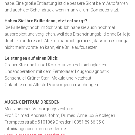
habe. Eine große Entlastung ist die bessere Sicht beim Autofahren
und auch der Seheindruck, wenn man viel am Computer sitzt.
Haben Sie Ihre Brille dann jetzt entsorgt?
Die Brille liegt noch im Schrank. Ich habe sie auch nochmal
ausprobiert und verglichen, weil das Erschei­nungsbild ohne Brille ja
doch ein anderes ist. Aber da habe ich gemerkt, dass ich es mir gar
nicht mehr vorstellen kann, eine Brille aufzusetzen.
Leistungen auf einen Blick:
Grauer Star und Linse I Korrektur von Fehl­sichtig­keiten
Linsenoperation mit dem Femtolaser I Augendiagnostik
Sehschule I Grüner Star I Makula und Netzhaut
Gutachten und Atteste I Vorsorgeuntersuchungen
AUGENCENTRUM DRESDEN
Medizinisches Versorgungszentrum
Prof. Dr. med. Andreas Böhm, Dr. med. Anne Lux & Kollegen
Trompeterstraße 5 I 01069 Dresden I 0351 89 66 35-0
info@augencentrum-dresden.de