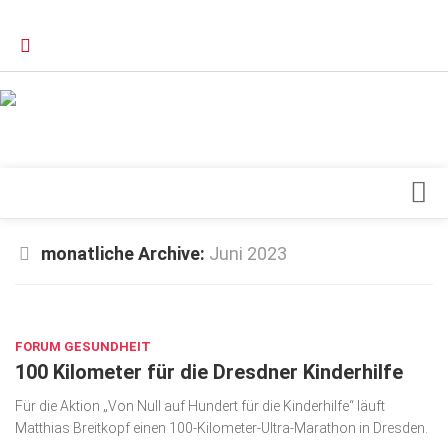
Verkaufsstellen
Kontakt, Impressum und Rechtliche Angaben
Datenschutzerklärung
Top Magazin Dresden / Ostsachsen
Blick ins Innere
monatliche Archive:
Juni 2023
Forschung
JUNI 27, 2023
Herz & Kreislauf
FORUM GESUNDHEIT
Orthopädie
100 Kilometer für die Dresdner Kinderhilfe
Schönheit & Wohlbefinden
Für die Aktion „Von Null auf Hundert für die Kinderhilfe“ läuft
Special
Matthias Breitkopf einen 100-Kilometer-Ultra-Marathon in Dresden.