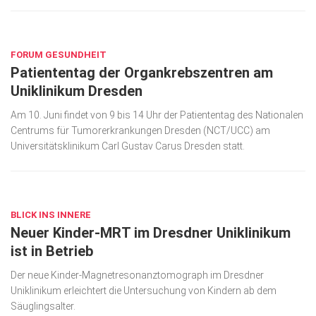
Wirtschaft, Recht, Finanzen
JUNI 6, 2023
Zahn, Mund, Kiefer
FORUM GESUNDHEIT
Forum Gesundheit
Patiententag der Organkrebszentren am
Allgemein
Uniklinikum Dresden
Sehen
Am 10. Juni findet von 9 bis 14 Uhr der Patiententag des Nationalen
Centrums für Tumorerkrankungen Dresden (NCT/UCC) am
Innovationen
Universitätsklinikum Carl Gustav Carus Dresden statt.
Kampf gegen Krebs
JUNI 5, 2023
Hören
BLICK INS INNERE
Lebensart
Neuer Kinder-MRT im Dresdner Uniklinikum
ist in Betrieb
Der neue Kinder-Magnetresonanztomograph im Dresdner
Uniklinikum erleichtert die Untersuchung von Kindern ab dem
Säuglingsalter.