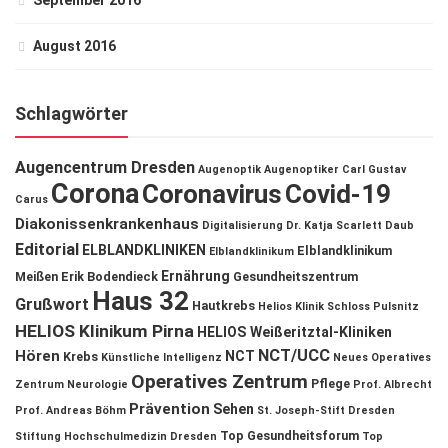
September 2016
August 2016
Schlagwörter
Augencentrum Dresden
Augenoptik
Augenoptiker
Carl Gustav
Corona
Coronavirus
Covid-19
Carus
Diakonissenkrankenhaus
Digitalisierung
Dr. Katja Scarlett Daub
Editorial
ELBLANDKLINIKEN
Elblandklinikum
Elblandklinikum
Ernährung
Meißen
Erik Bodendieck
Gesundheitszentrum
Haus 32
Grußwort
Hautkrebs
Helios Klinik Schloss Pulsnitz
HELIOS Klinikum Pirna
HELIOS Weißeritztal-Kliniken
NCT/UCC
Hören
NCT
Krebs
Künstliche Intelligenz
Neues Operatives
Operatives Zentrum
Pflege
Zentrum
Neurologie
Prof. Albrecht
Prävention
Sehen
Prof. Andreas Böhm
St. Joseph-Stift Dresden
Top Gesundheitsforum
Stiftung Hochschulmedizin Dresden
Top