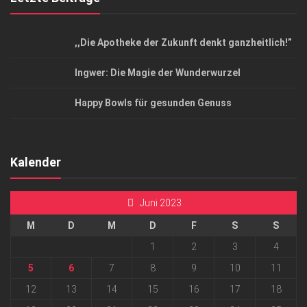
,,Die Apotheke der Zukunft denkt ganzheitlich!”
Ingwer: Die Magie der Wunderwurzel
Happy Bowls für gesunden Genuss
Kalender
Juni 2023
M
D
M
D
F
S
S
1
2
3
4
5
6
7
8
9
10
11
12
13
14
15
16
17
18