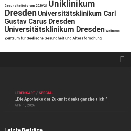
Uniklinikum
Gesundheitsforum 2020/21
Dresden
Universitätsklinikum Carl
Gustav Carus Dresden
Universitätsklinikum Dresden
Wellness
Zentrum für Seelische Gesundheit und Altersforschung
Verkaufsstellen
Kontakt, Impressum und Rechtliche Angaben
ANZEIGE
/
FORUM GESUNDHEIT
/
GESUND & SCHÖN
/
LEBENSART
/
SPECIAL
Datenschutzerklärung
,,Die Apotheke der Zukunft denkt ganzheitlich!”
Top Magazin Dresden / Ostsachsen
APR. 1, 2026
Letzte Beiträge