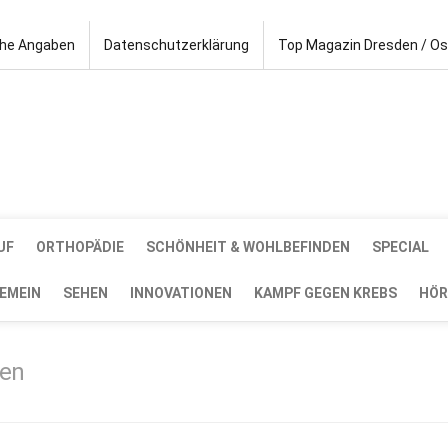
che Angaben
Datenschutzerklärung
Top Magazin Dresden / O
UF
ORTHOPÄDIE
SCHÖNHEIT & WOHLBEFINDEN
SPECIAL
EMEIN
SEHEN
INNOVATIONEN
KAMPF GEGEN KREBS
HÖR
sen