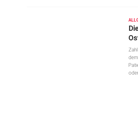
7,
2016
ALL
Di
Os
Zahl
dem 
Pati
oder