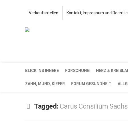
Verkaufsstellen
Kontakt, Impressum und Rechtli
BLICK INS INNERE
FORSCHUNG
HERZ & KREISLA
ZAHN, MUND, KIEFER
FORUM GESUNDHEIT
ALLG
Tagged:
Carus Consilium Sach
SEP.
2,
2020