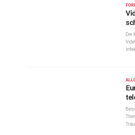
FOR
Vi
sc
Die 
Vide
Infe
AUG.
28,
2017
ALL
Eu
te
Besc
Ther
Trau
SEP.