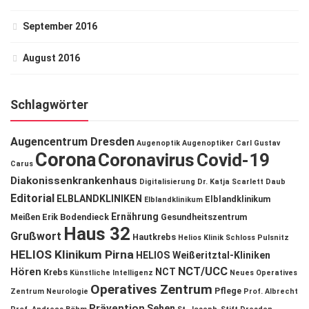
September 2016
August 2016
Schlagwörter
Augencentrum Dresden
Augenoptik
Augenoptiker
Carl Gustav
Corona
Coronavirus
Covid-19
Carus
Diakonissenkrankenhaus
Digitalisierung
Dr. Katja Scarlett Daub
Editorial
ELBLANDKLINIKEN
Elblandklinikum
Elblandklinikum
Ernährung
Meißen
Erik Bodendieck
Gesundheitszentrum
Haus 32
Grußwort
Hautkrebs
Helios Klinik Schloss Pulsnitz
HELIOS Klinikum Pirna
HELIOS Weißeritztal-Kliniken
NCT/UCC
Hören
NCT
Krebs
Künstliche Intelligenz
Neues Operatives
Operatives Zentrum
Pflege
Zentrum
Neurologie
Prof. Albrecht
Prävention
Sehen