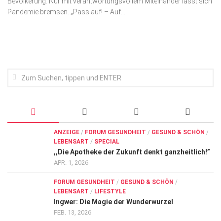
Bevölkerung. Nur mit verantwortungsvollem Miteinander lässt sich
Wirtschaft, Recht, Finanzen
Pandemie bremsen. „Pass auf! – Auf...
Zahn, Mund, Kiefer
Forum Gesundheit
Allgemein
Sehen
Innovationen
Kampf gegen Krebs
Hören
ANZEIGE
/
FORUM GESUNDHEIT
/
GESUND & SCHÖN
/
LEBENSART
/
SPECIAL
Lebensart
,,Die Apotheke der Zukunft denkt ganzheitlich!”
APR. 1, 2026
FORUM GESUNDHEIT
/
GESUND & SCHÖN
/
LEBENSART
/
LIFESTYLE
Ingwer: Die Magie der Wunderwurzel
FEB. 13, 2026