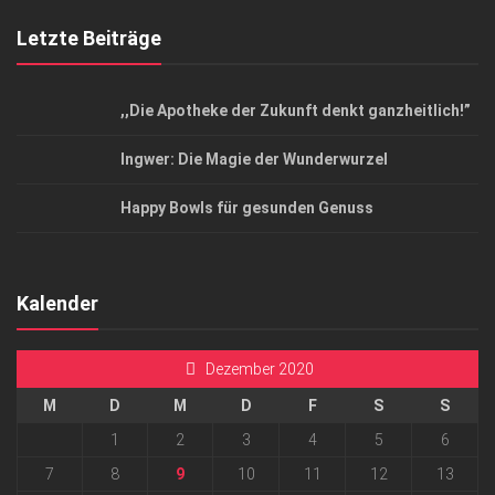
Letzte Beiträge
,,Die Apotheke der Zukunft denkt ganzheitlich!”
Ingwer: Die Magie der Wunderwurzel
Happy Bowls für gesunden Genuss
Kalender
Dezember 2020
M
D
M
D
F
S
S
1
2
3
4
5
6
7
8
9
10
11
12
13