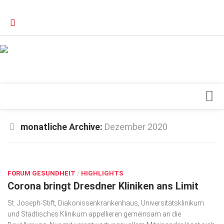
Verkaufsstellen
Kontakt, Impressum und Rechtliche Angaben
Datenschutzerklärung
Top Magazin Dresden / Ostsachsen
Blick ins Innere
monatliche Archive:
Dezember 2020
Forschung
DEZ. 9, 2020
Herz & Kreislauf
FORUM GESUNDHEIT
Orthopädie
/
HIGHLIGHTS
Corona bringt Dresdner Kliniken ans Limit
Schönheit & Wohlbefinden
St. Joseph-Stift, Diakonissenkrankenhaus, Universitätsklinikum
Special
und Städtisches Klinikum appellieren gemeinsam an die