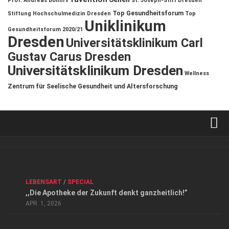
Prof. Andreas Böhm
St. Joseph-Stift Dresden
Top Gesundheitsforum
Stiftung Hochschulmedizin Dresden
Top
Uniklinikum
Gesundheitsforum 2020/21
Dresden
Universitätsklinikum Carl
Gustav Carus Dresden
Universitätsklinikum Dresden
Wellness
Zentrum für Seelische Gesundheit und Altersforschung
Verkaufsstellen
Kontakt, Impressum und Rechtliche Angaben
ANZEIGE
/
FORUM GESUNDHEIT
/
GESUND & SCHÖN
/
LEBENSART
/
SPECIAL
Datenschutzerklärung
,,Die Apotheke der Zukunft denkt ganzheitlich!”
Top Magazin Dresden / Ostsachsen
APR. 1, 2026