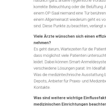
natürlich ganz andere hygienische Voraus
korrekte Beleuchtung oder die Belüftung. A
einem OP-Saal niemand eine Tür berühren 
einem Allgemein­arzt wiederum geht es vor
sind. Diese Punkte zu beachten, verlangt vi
Viele Ärzte wünschen sich einen effiz
nehmen?
Es geht darum, Wartezeiten für die Patient
dass möglichst viele Patienten untersuch
leidet. Dabei können Smart-Anmelde­syste
verschiedene Lösungen parat. Im Idealfal
Was die medizintechnische Ausstattung bet
Depots, Anbieter für Praxis- und Medizinb
Kontakte.
Was sind weitere wichtige Einflussfak
medizinischen Einrichtungen beacht