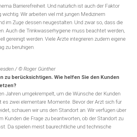
ema Barrie­refreiheit. Und natürlich ist auch der Faktor
ichtig. Wir arbeiten viel mit jungen Medizi­nern
d im Zuge dessen neugestalten. Und zwar so, dass die
en. Auch die Trink­wasserhygiene muss beachtet werden,
ll gereinigt werden. Viele Ärzte integrieren zudem eigene
ag zu beruhigen.
resden / © Roger Günther
len zu berücksichtigen. Wie helfen Sie den Kunden
setzen?
nigen Jahren umgekrempelt, um die Wünsche der Kunden
bt es zwei elementare Momente. Bevor der Arzt sich für
idet, schauen wir uns den Standort an. Wir verfügen über
em Kunden die Frage zu beantworten, ob der Standort zu
st. Da spielen meist baurechtliche und technische