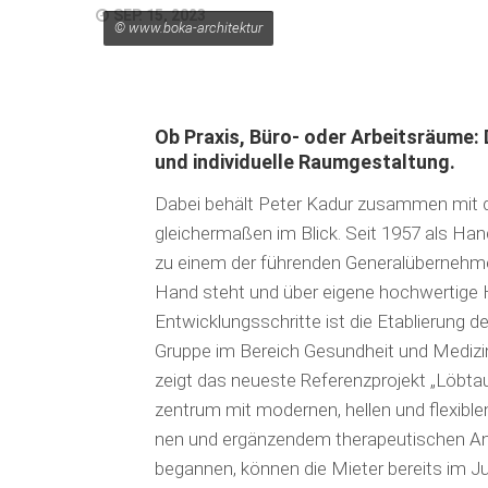
SEP. 15, 2023
© www.boka-architektur
Ob Praxis, Büro- oder Arbeitsräume: 
und individuelle Raum­gestaltung.
Dabei behält Peter Kadur zusammen mit d
gleichermaßen im Blick. Seit 1957 als Ha
zu einem der führenden General­übernehmer
Hand steht und über eigene hochwertige Ha
Entwicklungs­schritte ist die Etablierung
Gruppe im Bereich Gesundheit und Medizin 
zeigt das neueste Referenz­projekt „Löbtau
zentrum mit modernen, hellen und flexiblen
nen und ergänzendem therapeutischen An
begannen, können die Mieter bereits im Ju