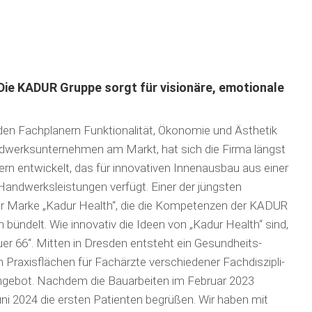
Die KADUR Gruppe sorgt für visionäre, emotionale
en Fachplanern Funktionalität, Ökonomie und Ästhetik
ndwerks­unternehmen am Markt, hat sich die Firma längst
n entwickelt, das für innovativen Innen­aus­bau aus einer
nd­werksleistun­gen verfügt. Einer der jüngsten
 der Marke „Kadur Health“, die die Kompetenzen der KADUR
bündelt. Wie innovativ die Ideen von „Kadur Health“ sind,
er 66“. Mitten in Dresden entsteht ein Gesund­heits­­
 Praxis­flächen für Fachärzte verschiedener Fach­diszipli­
gebot. Nachdem die Bauarbeiten im Februar 2023
ni 2024 die ersten Patienten begrüßen. Wir haben mit