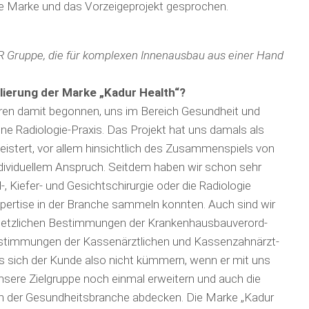
ue Marke und das Vorzeigeprojekt gesprochen.
R Gruppe, die für komplexen Innenausbau aus einer Hand
blierung der Marke „Kadur Health“?
hren damit begonnen, uns im Bereich Gesundheit und
eine Radiologie-Praxis. Das Projekt hat uns damals als
eistert, vor allem hinsichtlich des Zusammenspiels von
dividuellem Anspruch. Seitdem haben wir schon sehr
, Kiefer- und Gesichts­chirurgie oder die Radiologie
xpertise in der Branche sammeln konnten. Auch sind wir
setzlichen Bestim­mun­gen der Krankenhausbau­verord­
Bestim­mungen der Kassenärztlichen und Kassenzahnärzt­
s sich der Kunde also nicht kümmern, wenn er mit uns
nsere Ziel­gruppe noch einmal erweitern und auch die
 der Gesundheits­branche ab­decken. Die Marke „Kadur