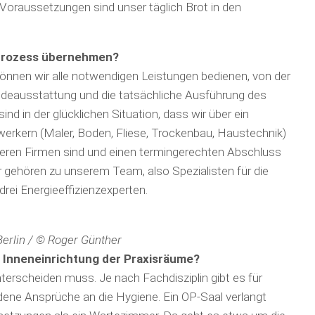
 Voraus­setzungen sind unser täglich Brot in den
prozess übernehmen?
können wir alle notwendigen Leistungen bedienen, von der
de­ausstattung und die tatsächliche Ausführung des
nd in der glücklichen Situation, dass wir über ein
kern (Maler, Boden, Fliese, Trocken­bau, Haustech­nik)
deren Firmen sind und einen termingerechten Abschluss
gehören zu unserem Team, also Spezialisten für die
ei Energie­effizienzexperten.
erlin / © Roger Günther
er Inneneinrichtung der Praxisräume?
terscheiden muss. Je nach Fachdisziplin gibt es für
iedene Ansprüche an die Hygiene. Ein OP-Saal verlangt