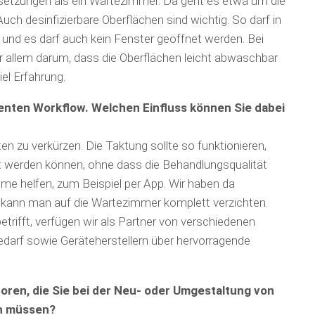
­setzungen als ein Wartezimmer. Da geht es etwa um die
uch desinfizierbare Ober­flächen sind wichtig. So darf in
und es darf auch kein Fenster geöffnet werden. Bei
 allem darum, dass die Oberflächen leicht ab­waschbar
el Erfah­rung.
ienten Workflow. Welchen Einfluss können Sie dabei
en zu verkürzen. Die Taktung sollte so funktionieren,
t werden können, ohne dass die Behand­lungsqualität
me helfen, zum Beispiel per App. Wir haben da
l kann man auf die Wartezimmer komplett verzichten.
rifft, verfügen wir als Partner von verschiedenen
edarf sowie Geräteherstellern über hervorragende
toren, die Sie bei der Neu- oder Umgestaltung von
en müssen?