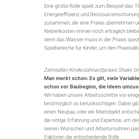
Eine große Rolle spielt zum Beispiel das Th
Energie­effizienz und Ressourcenschonung w
zusammen, die eine Praxis übernehmen un
Nebenkosten immer noch erträglich bleib
denn das Wasser muss in der Praxis spezie
Spielbereiche für Kinder, um den Praxisallt
Zahnsafari Kinderzahnarztpraxis Shakir D
Man merkt schon: Es gilt, viele Variab
schon vor Baubeginn, die Ideen umzu
Wir haben unsere Arbeitsschritte vor ei
bestmöglich zu berücksichtigen. Dabei gi
einen Neubau oder ein Mietobjekt entsche
die nötige Erfahrung und Expertise, um d
seinen Wünschen und Arbeits­routi­nen pas
Faktoren die entscheidende Rolle.