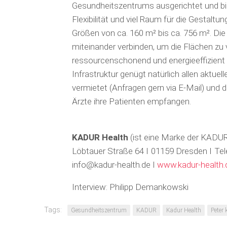
Gesundheitszentrums ausgerichtet und bie
Flexibilität und viel Raum für die Gestalt
Größen von ca. 160 m² bis ca. 756 m². D
miteinander verbinden, um die Flächen zu 
ressourcenschonend und energieeffizient
Infrastruktur genügt natürlich allen aktuel
vermietet (Anfragen gern via E-Mail) und de
Ärzte ihre Patienten empfangen.
KADUR Health
(ist eine Marke der KAD
Löbtauer Straße 64 I 01159 Dresden I Tel
info@kadur-health.de I
www.kadur-health.
Interview: Philipp Demankowski
Tags:
Gesundheitszentrum
KADUR
Kadur Health
Peter 