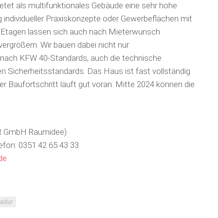
tet als multifunktionales Gebäude eine sehr hohe
ung individueller Praxiskonzepte oder Gewerbeflächen mit
ie Etagen lassen sich auch nach Mieterwunsch
vergrößern. Wir bauen dabei nicht nur
 nach KFW 40-Standards, auch die technische
len Sicherheitsstandards. Das Haus ist fast vollständig
r Bau­fort­schritt läuft gut voran. Mitte 2024 können die
UR GmbH Raumidee)
efon: 0351 42 65 43 33
de
kadur