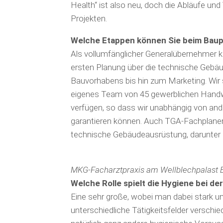
Health“ ist also neu, doch die Abläufe und
Projekten.
Welche Etappen können Sie beim Bau
Als vollumfänglicher Generalüber­neh­mer 
ersten Planung über die technische Gebäu
Bauvorhabens bis hin zum Marketing. Wir si
eigenes Team von 45 gewerblichen Handwer
verfügen, so dass wir unabhängig von an
garantieren können. Auch TGA-Fachplaner 
technische Gebäudeausrüstung, darunter dr
MKG-Facharztpraxis am Wellblechpalast B
Welche Rolle spielt die Hygiene bei d
Eine sehr große, wobei man dabei stark un
unterschiedliche Tätigkeits­felder versch