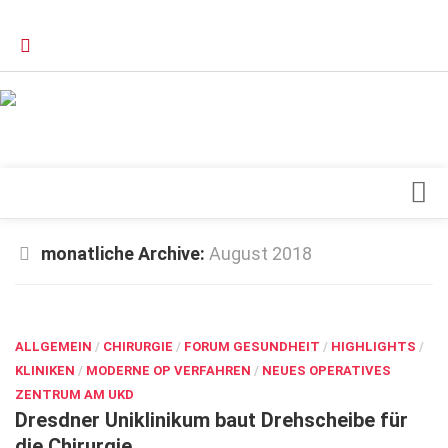
Verkaufsstellen
Kontakt, Impressum und Rechtliche Angaben
Datenschutzerklärung
Top Magazin Dresden / Ostsachsen
Blick ins Innere
monatliche Archive:
August 2018
Forschung
AUG. 21, 2018
Herz & Kreislauf
ALLGEMEIN
Orthopädie
/
CHIRURGIE
/
FORUM GESUNDHEIT
/
HIGHLIGHTS
/
KLINIKEN
/
MODERNE OP VERFAHREN
/
NEUES OPERATIVES
Schönheit & Wohlbefinden
ZENTRUM AM UKD
Dresdner Uniklinikum baut Drehscheibe für
Special
die Chirurgie