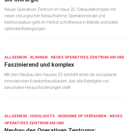
Wirtschaft, Recht, Finanzen
Neues Operatives Zentrum im Haus 32: Gebäudekomplex mit
Zahn, Mund, Kiefer
neuer chirurgischer Notaufnahme, Operationstrakt und
Intensivstation geht im Herbst schrittweise in Betrieb und bietet
Forum Gesundheit
optimale Bedingungen...
Allgemein
AUG. 21, 2018
Sehen
Innovationen
ALLGEMEIN
/
KLINIKEN
/
NEUES OPERATIVES ZENTRUM AM UKD
Faszinierend und komplex
Kampf gegen Krebs
Mit dem Neubau des Hauses 32 entsteht eines der europaweit
Hören
innovativsten Krankenhausbauten, das alle Beteiligten vor
besondere Herausforderungen stellt.
Lebensart
AUG. 21, 2018
ALLGEMEIN
/
HIGHLIGHTS
/
MODERNE OP VERFAHREN
/
NEUES
OPERATIVES ZENTRUM AM UKD
Neubau des Operativen Zentrums: