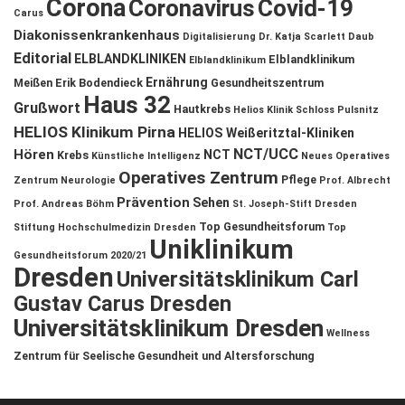
Corona
Coronavirus
Covid-19
Carus
Diakonissenkrankenhaus
Digitalisierung
Dr. Katja Scarlett Daub
Editorial
ELBLANDKLINIKEN
Elblandklinikum
Elblandklinikum
Ernährung
Meißen
Erik Bodendieck
Gesundheitszentrum
Haus 32
Grußwort
Hautkrebs
Helios Klinik Schloss Pulsnitz
HELIOS Klinikum Pirna
HELIOS Weißeritztal-Kliniken
NCT/UCC
Hören
NCT
Krebs
Künstliche Intelligenz
Neues Operatives
Operatives Zentrum
Pflege
Zentrum
Neurologie
Prof. Albrecht
Prävention
Sehen
Prof. Andreas Böhm
St. Joseph-Stift Dresden
Top Gesundheitsforum
Stiftung Hochschulmedizin Dresden
Top
Uniklinikum
Gesundheitsforum 2020/21
Dresden
Universitätsklinikum Carl
Gustav Carus Dresden
Universitätsklinikum Dresden
Wellness
Zentrum für Seelische Gesundheit und Altersforschung