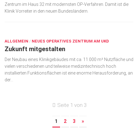
Zentrum im Haus 32 mit modernsten OP-Verfahren. Damit ist die
Klinik Vorreiter in den neuen Bundesländern.
AUG. 21, 2018
ALLGEMEIN
/
NEUES OPERATIVES ZENTRUM AM UKD
Zukunft mitgestalten
Der Neubau eines Klinikgebäudes mit ca. 11.000 m² Nutzfläche und
vielen verschiedenen und teilweise medizintechnisch hoch
installierten Funktionsflächen ist eine enorme Herausforderung, an
der...
Seite 1 von 3
1
2
3
»