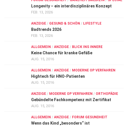
FORUM GESUNDHEIT
/
GANZHEITSMEDIZIN
/
SPECIAL
Longevity – ein interdisziplinäres Konzept
FEB. 13, 2026
ANZEIGE
/
GESUND & SCHÖN
/
LIFESTYLE
Badtrends 2026
FEB. 13, 2026
ALLGEMEIN
/
ANZEIGE
/
BLICK INS INNERE
Keine Chance für kranke Gefäße
AUG. 15, 2016
ALLGEMEIN
/
ANZEIGE
/
MODERNE OP VERFAHREN
Hightech für HNO-Patienten
AUG. 15, 2016
ANZEIGE
/
MODERNE OP VERFAHREN
/
ORTHOPÄDIE
Gebündelte Fachkompetenz mit Zertifikat
AUG. 15, 2016
ALLGEMEIN
/
ANZEIGE
/
FORUM GESUNDHEIT
Wenn das Kind „besonders“ ist