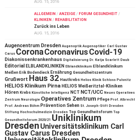
AUG. 15, 2016
ALLGEMEIN
/
ANZEIGE
/
FORUM GESUNDHEIT
/
KLINIKEN
/
REHABILITATION
Zurück ins Leben
AUG. 15, 2016
Augencentrum Dresden
Augenoptik
Augenoptiker
Carl Gustav
Corona
Coronavirus
Covid-19
Carus
Diakonissenkrankenhaus
Digitalisierung
Dr. Katja Scarlett Daub
Editorial
ELBLANDKLINIKEN
Elblandklinikum
Elblandklinikum
Ernährung
Meißen
Erik Bodendieck
Gesundheitszentrum
Haus 32
Grußwort
Hautkrebs
Helios Klinik Schloss Pulsnitz
HELIOS Klinikum Pirna
HELIOS Weißeritztal-Kliniken
NCT/UCC
Hören
NCT
Krebs
Künstliche Intelligenz
Neues Operatives
Operatives Zentrum
Pflege
Zentrum
Neurologie
Prof. Albrecht
Prävention
Sehen
Prof. Andreas Böhm
St. Joseph-Stift Dresden
Top Gesundheitsforum
Stiftung Hochschulmedizin Dresden
Top
Uniklinikum
Gesundheitsforum 2020/21
Dresden
Universitätsklinikum Carl
Gustav Carus Dresden