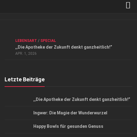
Verkaufsstellen
Kontakt, Impressum und Rechtliche Angaben
ANZEIGE
/
FORUM GESUNDHEIT
/
GESUND & SCHÖN
/
LEBENSART
/
SPECIAL
Datenschutzerklärung
,,Die Apotheke der Zukunft denkt ganzheitlich!”
Top Magazin Dresden / Ostsachsen
APR. 1, 2026
Letzte Beiträge
,,Die Apotheke der Zukunft denkt ganzheitlich!”
Ingwer: Die Magie der Wunderwurzel
Happy Bowls für gesunden Genuss