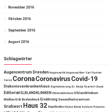
November 2016
Oktober 2016
September 2016
August 2016
Schlagwörter
Augencentrum Dresden
Augenoptik
Augenoptiker
Carl Gustav
Corona
Coronavirus
Covid-19
Carus
Diakonissenkrankenhaus
Digitalisierung
Dr. Katja Scarlett Daub
Editorial
ELBLANDKLINIKEN
Elblandklinikum
Elblandklinikum
Ernährung
Meißen
Erik Bodendieck
Gesundheitszentrum
Haus 32
Grußwort
Hautkrebs
Helios Klinik Schloss Pulsnitz