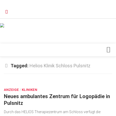
Verkaufsstellen
Kontakt, Impressum und Rechtliche Angaben
Datenschutzerklärung
Top Magazin Dresden / Ostsachsen
Blick ins Innere
Tagged:
Helios Klinik Schloss Pulsnitz
Forschung
AUG. 27, 2017
Herz & Kreislauf
ANZEIGE
Orthopädie
/
KLINIKEN
Neues ambulantes Zentrum für Logopädie in
Schönheit & Wohlbefinden
Pulsnitz
Special
Durch das HELIOS Therapiezentrum am Schloss verfügt die