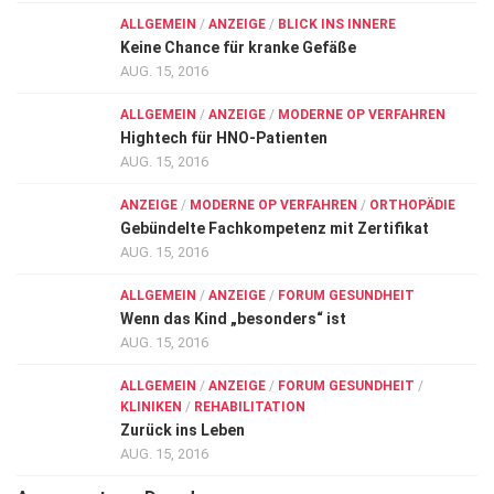
ALLGEMEIN
/
ANZEIGE
/
BLICK INS INNERE
Keine Chance für kranke Gefäße
AUG. 15, 2016
ALLGEMEIN
/
ANZEIGE
/
MODERNE OP VERFAHREN
Hightech für HNO-Patienten
AUG. 15, 2016
ANZEIGE
/
MODERNE OP VERFAHREN
/
ORTHOPÄDIE
Gebündelte Fachkompetenz mit Zertifikat
AUG. 15, 2016
ALLGEMEIN
/
ANZEIGE
/
FORUM GESUNDHEIT
Wenn das Kind „besonders“ ist
AUG. 15, 2016
ALLGEMEIN
/
ANZEIGE
/
FORUM GESUNDHEIT
/
KLINIKEN
/
REHABILITATION
Zurück ins Leben
AUG. 15, 2016