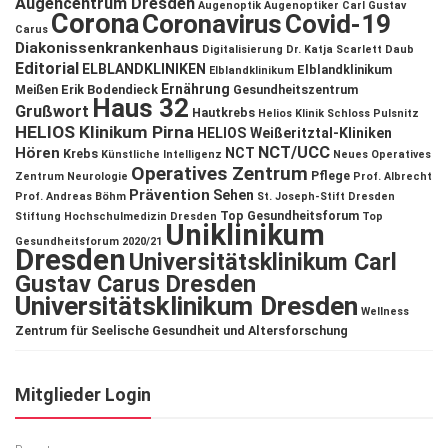
Augencentrum Dresden
Augenoptik
Augenoptiker
Carl Gustav
Corona
Coronavirus
Covid-19
Carus
Diakonissenkrankenhaus
Digitalisierung
Dr. Katja Scarlett Daub
Editorial
ELBLANDKLINIKEN
Elblandklinikum
Elblandklinikum
Ernährung
Meißen
Erik Bodendieck
Gesundheitszentrum
Haus 32
Grußwort
Hautkrebs
Helios Klinik Schloss Pulsnitz
HELIOS Klinikum Pirna
HELIOS Weißeritztal-Kliniken
NCT/UCC
Hören
NCT
Krebs
Künstliche Intelligenz
Neues Operatives
Operatives Zentrum
Pflege
Zentrum
Neurologie
Prof. Albrecht
Prävention
Sehen
Prof. Andreas Böhm
St. Joseph-Stift Dresden
Top Gesundheitsforum
Stiftung Hochschulmedizin Dresden
Top
Uniklinikum
Gesundheitsforum 2020/21
Dresden
Universitätsklinikum Carl
Gustav Carus Dresden
Universitätsklinikum Dresden
Wellness
Zentrum für Seelische Gesundheit und Altersforschung
Mitglieder Login