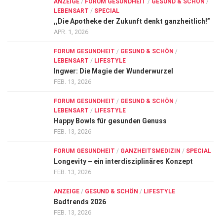
ANZEIGE
/
FORUM GESUNDHEIT
/
GESUND & SCHÖN
/
LEBENSART
/
SPECIAL
,,Die Apotheke der Zukunft denkt ganzheitlich!”
APR. 1, 2026
FORUM GESUNDHEIT
/
GESUND & SCHÖN
/
LEBENSART
/
LIFESTYLE
Ingwer: Die Magie der Wunderwurzel
FEB. 13, 2026
FORUM GESUNDHEIT
/
GESUND & SCHÖN
/
LEBENSART
/
LIFESTYLE
Happy Bowls für gesunden Genuss
FEB. 13, 2026
FORUM GESUNDHEIT
/
GANZHEITSMEDIZIN
/
SPECIAL
Longevity – ein interdisziplinäres Konzept
FEB. 13, 2026
ANZEIGE
/
GESUND & SCHÖN
/
LIFESTYLE
Badtrends 2026
FEB. 13, 2026