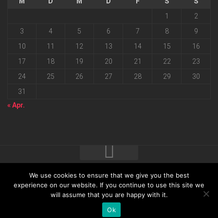
M
D
M
D
F
S
S
1
2
3
4
5
6
7
8
9
10
11
12
13
14
15
16
17
18
19
20
21
22
23
24
25
26
27
28
29
30
31
« Apr.
We use cookies to ensure that we give you the best
2026 progressmedia Verlag & Werbeagentur GmbH • Bautzner
experience on our website. If you continue to use this site we
will assume that you are happy with it.
Landstraße 62 • 01324 Dresden
Ok