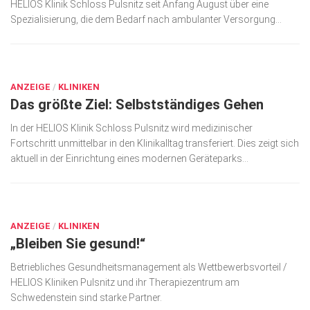
HELIOS Klinik Schloss Pulsnitz seit Anfang August über eine
Wirtschaft, Recht, Finanzen
Spezialisierung, die dem Bedarf nach ambulanter Versorgung...
Zahn, Mund, Kiefer
AUG. 25, 2017
Forum Gesundheit
Allgemein
ANZEIGE
/
KLINIKEN
Das größte Ziel: Selbstständiges Gehen
Sehen
In der HELIOS Klinik Schloss Pulsnitz wird medizinischer
Innovationen
Fortschritt unmittelbar in den Klinikalltag transferiert. Dies zeigt sich
aktuell in der Einrichtung eines modernen Geräteparks...
Kampf gegen Krebs
Hören
AUG. 15, 2016
Lebensart
ANZEIGE
/
KLINIKEN
„Bleiben Sie gesund!“
Betriebliches Gesundheitsmanagement als Wettbewerbsvorteil /
HELIOS Kliniken Pulsnitz und ihr Therapiezentrum am
Schwedenstein sind starke Partner.