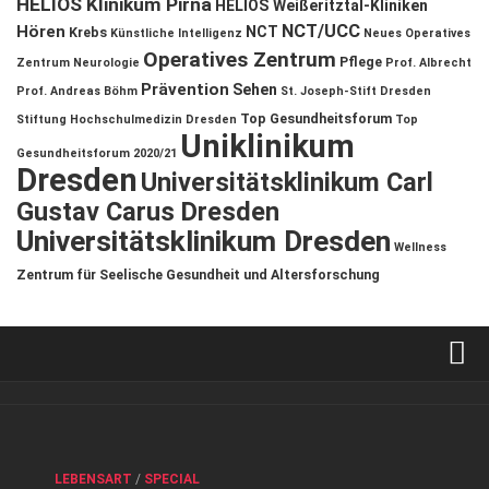
HELIOS Klinikum Pirna
HELIOS Weißeritztal-Kliniken
NCT/UCC
Hören
NCT
Krebs
Künstliche Intelligenz
Neues Operatives
Operatives Zentrum
Pflege
Zentrum
Neurologie
Prof. Albrecht
Prävention
Sehen
Prof. Andreas Böhm
St. Joseph-Stift Dresden
Top Gesundheitsforum
Stiftung Hochschulmedizin Dresden
Top
Uniklinikum
Gesundheitsforum 2020/21
Dresden
Universitätsklinikum Carl
Gustav Carus Dresden
Universitätsklinikum Dresden
Wellness
Zentrum für Seelische Gesundheit und Altersforschung
Verkaufsstellen
Kontakt, Impressum und Rechtliche Angaben
ANZEIGE
/
FORUM GESUNDHEIT
/
GESUND & SCHÖN
/
LEBENSART
/
SPECIAL
Datenschutzerklärung