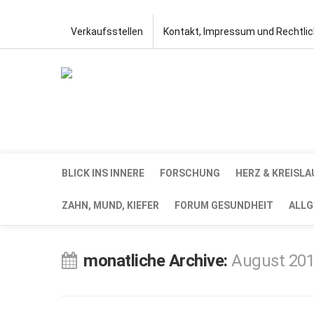
Verkaufsstellen
Kontakt, Impressum und Rechtli
BLICK INS INNERE
FORSCHUNG
HERZ & KREISLA
ZAHN, MUND, KIEFER
FORUM GESUNDHEIT
ALLG
monatliche Archive:
August 20
AUG.
2,
2019