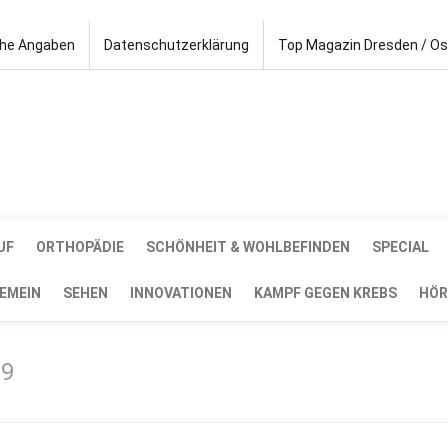
che Angaben
Datenschutzerklärung
Top Magazin Dresden / O
UF
ORTHOPÄDIE
SCHÖNHEIT & WOHLBEFINDEN
SPECIAL
EMEIN
SEHEN
INNOVATIONEN
KAMPF GEGEN KREBS
HÖR
19