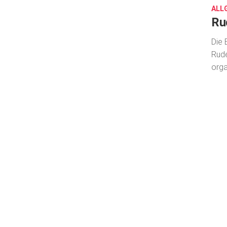
ALL
Ru
Die 
Rude
organ