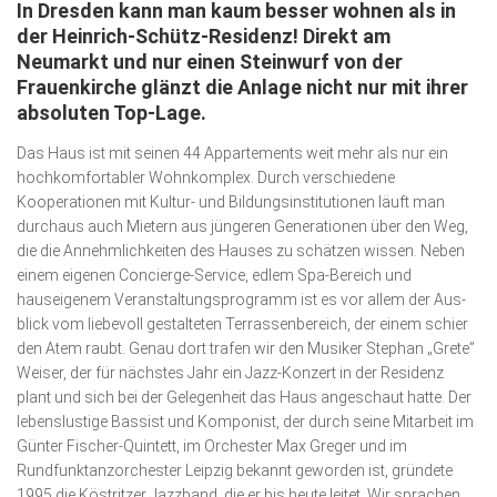
In Dresden kann man kaum besser wohnen als in
Wirtschaft, Recht, Finanzen
der Heinrich-Schütz-Residenz! Direkt am
Zahn, Mund, Kiefer
Neumarkt und nur einen Stein­wurf von der
Frauenkirche glänzt die Anlage nicht nur mit ihrer
Forum Gesundheit
absoluten Top-Lage.
Allgemein
Das Haus ist mit seinen 44 Apparte­ments weit mehr als nur ein
Sehen
hochkomfortabler Wohnkomplex. Durch verschiedene
Kooperationen mit Kultur- und Bildungs­insti­tutionen läuft man
Innovationen
durchaus auch Mietern aus jüngeren Genera­tionen über den Weg,
die die Annehmlichkeiten des Hauses zu schätzen wissen. Neben
Kampf gegen Krebs
einem eigenen Concierge-Service, edlem Spa-Bereich und
Hören
hauseigenem Veranstal­tungs­­programm ist es vor allem der Aus­
blick vom liebevoll ge­stalteten Terras­sen­bereich, der einem schier
Lebensart
den Atem raubt. Genau dort trafen wir den Musiker Stephan „Grete”
Weiser, der für nächs­tes Jahr ein Jazz-Konzert in der Resi­denz
plant und sich bei der Gelegenheit das Haus angeschaut hatte. Der
lebenslustige Bassist und Kompo­nist, der durch seine Mitarbeit im
Günter Fischer-Quintett, im Orchester Max Greger und im
Rundfunk­tanz­orches­ter Leipzig bekannt geworden ist, gründete
1995 die Köstritzer Jazzband, die er bis heute leitet. Wir sprachen