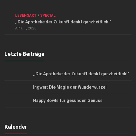
Kontakt, Impressum und Rechtliche Angaben
ANZEIGE
/
FORUM GESUNDHEIT
/
GESUND & SCHÖN
/
LEBENSART
/
SPECIAL
Datenschutzerklärung
,,Die Apotheke der Zukunft denkt ganzheitlich!”
Top Magazin Dresden / Ostsachsen
APR. 1, 2026
Letzte Beiträge
,,Die Apotheke der Zukunft denkt ganzheitlich!”
Ingwer: Die Magie der Wunderwurzel
Happy Bowls für gesunden Genuss
Kalender