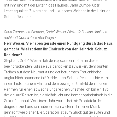
mit ihm und mit der Leiterin des Hauses, Carla Zumpe, über
Lebensqualität, Zuver­sicht und luxuriöses Wohnen in der Heinrich-
Schütz-Residenz.
Carla Zumpe und Stephan „Grete” Weiser / links: © Bastian Hanitsch,
rechts: © Corina Zaremba-Wagner
Herr Weiser, Sie haben gerade einen Rundgang durch das Haus
gemacht. Wie ist denn Ihr Eindruck von der Heinrich-Schütz-
Residenz?
Stephan „Grete” Weiser: Ich denke, dass ein Leben in dieser
beeindruckenden Kulisse aus barocken Bauwerken, dem bunten
Treiben auf dem Neumarkt und der berühmten Frauen­kirche
unglaublich spannend ist! Die Heinrich-Schütz-Residenz bietet mit
ihrem historischem Flair und dem bewegten Umfeld den idealen
Rah­men für einen ab­wechslungsreichen Life­style. Ich bin ein Typ,
der viel auf Reisen ist, die Vielfalt liebt und immer optimistisch in die
Zukunft schaut. Vor einem Jahr wurde bei mir Prostatakrebs
diagnostiziert und ich habe einfach weiter mit meiner Musik
gemacht wie bisher. Die Operation ist zum Glück gut gelaufen und