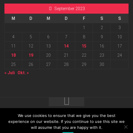
September 2023
M
D
M
D
F
S
S
1
2
3
4
5
6
7
8
9
10
11
12
13
14
15
16
17
18
19
20
21
22
23
24
25
26
27
28
29
30
« Juli
Okt. »
We use cookies to ensure that we give you the best
2026 progressmedia Verlag & Werbeagentur GmbH • Bautzner
experience on our website. If you continue to use this site we
will assume that you are happy with it.
Landstraße 62 • 01324 Dresden