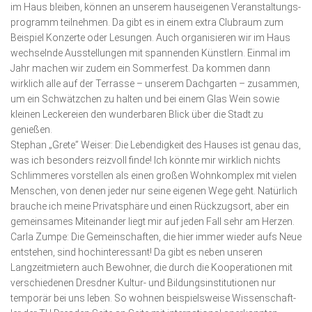
im Haus bleiben, können an unserem hauseigenen Veran­stal­tungs­­
programm teilnehmen. Da gibt es in einem extra Club­raum zum
Beispiel Konzerte oder Lesungen. Auch organisieren wir im Haus
wechselnde Aus­stellun­gen mit spannenden Künst­lern. Ein­mal im
Jahr machen wir zudem ein Sommerfest. Da kommen dann
wirklich alle auf der Terrasse – unserem Dach­garten – zusammen,
um ein Schwätz­chen zu halten und bei einem Glas Wein sowie
kleinen Leckereien den wunderbaren Blick über die Stadt zu
genießen.
Stephan „Grete” Weiser: Die Leben­dig­­keit des Hauses ist genau das,
was ich besonders reizvoll finde! Ich könnte mir wirklich nichts
Schlim­me­res vorstellen als einen großen Wohn­komplex mit vielen
Menschen, von denen jeder nur seine eigenen Wege geht. Natürlich
brauche ich meine Privatsphäre und einen Rück­zugsort, aber ein
gemeinsames Miteinander liegt mir auf jeden Fall sehr am Herzen.
Carla Zumpe: Die Gemeinschaften, die hier immer wieder aufs Neue
entstehen, sind hochinteressant! Da gibt es neben unseren
Langzeit­mietern auch Bewohner, die durch die Koopera­tio­nen mit
verschiedenen Dresd­ner Kultur- und Bil­dungs­institu­tionen nur
temporär bei uns leben. So wohnen beispielsweise Wissen­schaft­