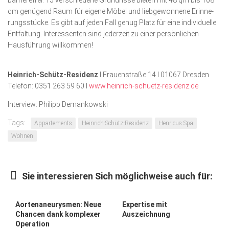
barrierefrei. 15 verschiedene Grundrisse bieten mit 48 qm bis 108
qm genügend Raum für eigene Möbel und liebgewonnene Erinne­
rungsstücke. Es gibt auf jeden Fall genug Platz für eine individuelle
Entfaltung. Interessenten sind jederzeit zu einer persönlichen
Hausführung willkommen!
Heinrich-Schütz-Residenz
I Frauenstraße 14 I 01067 Dresden
Telefon: 0351 263 59 60 I
www.heinrich-schuetz-residenz.de
Interview: Philipp Demankowski
Tags:
Appartements
Heinrich-Schütz-Residenz
Henricus Spa
Wohnen
Sie interessieren Sich möglichweise auch für:
Aortenaneurysmen: Neue
Expertise mit
Chancen dank komplexer
Auszeichnung
Operation