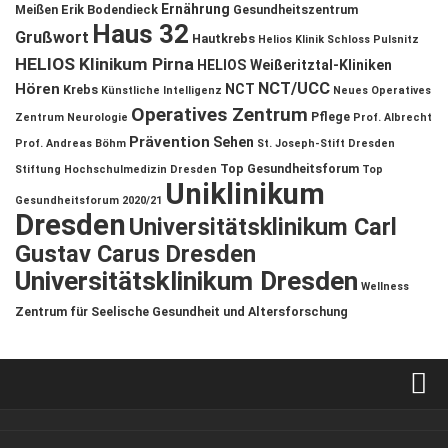
Ernährung
Meißen
Erik Bodendieck
Gesundheitszentrum
Haus 32
Grußwort
Hautkrebs
Helios Klinik Schloss Pulsnitz
HELIOS Klinikum Pirna
HELIOS Weißeritztal-Kliniken
NCT/UCC
Hören
NCT
Krebs
Künstliche Intelligenz
Neues Operatives
Operatives Zentrum
Pflege
Zentrum
Neurologie
Prof. Albrecht
Prävention
Sehen
Prof. Andreas Böhm
St. Joseph-Stift Dresden
Top Gesundheitsforum
Stiftung Hochschulmedizin Dresden
Top
Uniklinikum
Gesundheitsforum 2020/21
Dresden
Universitätsklinikum Carl
Gustav Carus Dresden
Universitätsklinikum Dresden
Wellness
Zentrum für Seelische Gesundheit und Altersforschung
Verkaufsstellen