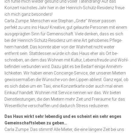
ich fühle mich wieder gesund und voller Taten­drang! Auf das
Konzert nächstes Jahr hier in der Heinrich-Schütz-Residenz freue
ich mich ganz besonders!
Carla Zumpe: Menschen wie Stephan „Grete” Weiser passen
perfekt zu uns ins Haus! Kreative, gut gelaunte Personen mit einem
ausgeprägten Sinn für Ge­meinschaft. Viele denken, dass es sich
bei der Heinrich-Schütz-Resi­denz um eine Art gehobenes Pflege­
heim handelt. Das könnte aber von der Wahrheit nicht weiter
entfernt sein. Stattdessen würde ich das Haus eher als Ort be­
schreiben, an dem das Wohnen mit Kultur, Lebens­freude und Wohl­
be­fin­den verbunden wird. Dazu gibt es bei Bedarf einige Annehm­
lich­keiten. Wir haben einen Concierge-Service, der unseren Mietern
gewissermaßen die Wünsche von den Lippen abliest. Ganz egal, ob
es sich dabei um ein Taxi, eine Konzert­karte oder auch mal einen
Einkauf handelt. Wohnen mit Service nennen wir das. Wir bieten
Dienst­leistun­gen, die den Mietern mehr Zeit und Freiräume für das
Wesent­liche verschaffen und dadurch Stress reduzieren.
Das Haus wirkt sehr lebendig und es scheint ein sehr enges
Gemeins­chafts­leben zu geben…
Carla Zumpe: Das stimmt! Alle Mieter, die eine längere Zeit bei uns