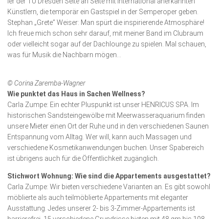
ler der TU Dresden Seite an Seite mit international anerkannten
Künstlern, die temporär ein Gastspiel in der Semperoper geben.
Stephan „Grete” Weiser: Man spürt die inspirierende Atmosphäre!
Ich freue mich schon sehr darauf, mit meiner Band im Clubraum
oder vielleicht sogar auf der Dach­lounge zu spielen. Mal schauen,
was für Musik die Nachbarn mögen…
© Corina Zaremba-Wagner
Wie punktet das Haus in Sachen Wellness?
Carla Zumpe: Ein echter Pluspunkt ist unser HENRICUS SPA. Im
historischen Sandsteingewölbe mit Meer­wasseraquarium finden
unsere Mieter einen Ort der Ruhe und in den verschiedenen Saunen
Entspannung vom Alltag. Wer will, kann auch Massagen und
verschiedene Kosmetik­anwen­dungen buchen. Unser Spa­bereich
ist übrigens auch für die Öffentlichkeit zugänglich.
Stichwort Wohnung: Wie sind die Appartements ausgestattet?
Carla Zumpe: Wir bieten verschiedene Varianten an. Es gibt sowohl
möblierte als auch teilmöblierte Apparte­ments mit eleganter
Ausstattung. Jedes unserer 2- bis 3-Zimmer-Apparte­ments ist