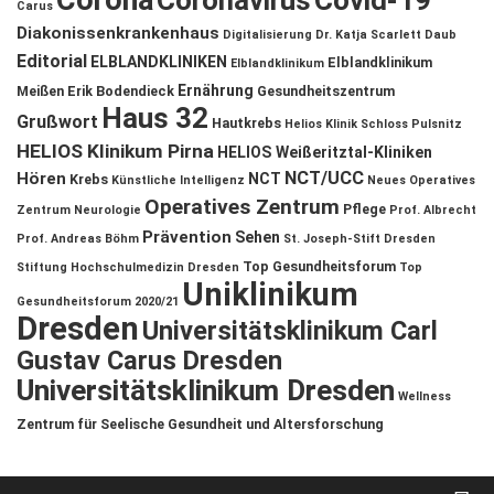
Corona
Coronavirus
Covid-19
Carus
Diakonissenkrankenhaus
Digitalisierung
Dr. Katja Scarlett Daub
Editorial
ELBLANDKLINIKEN
Elblandklinikum
Elblandklinikum
Ernährung
Meißen
Erik Bodendieck
Gesundheitszentrum
Haus 32
Grußwort
Hautkrebs
Helios Klinik Schloss Pulsnitz
HELIOS Klinikum Pirna
HELIOS Weißeritztal-Kliniken
NCT/UCC
Hören
NCT
Krebs
Künstliche Intelligenz
Neues Operatives
Operatives Zentrum
Pflege
Zentrum
Neurologie
Prof. Albrecht
Prävention
Sehen
Prof. Andreas Böhm
St. Joseph-Stift Dresden
Top Gesundheitsforum
Stiftung Hochschulmedizin Dresden
Top
Uniklinikum
Gesundheitsforum 2020/21
Dresden
Universitätsklinikum Carl
Gustav Carus Dresden
Universitätsklinikum Dresden
Wellness
Zentrum für Seelische Gesundheit und Altersforschung