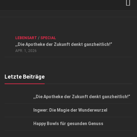
Verkaufsstellen
Kontakt, Impressum und Rechtliche Angaben
ANZEIGE
/
FORUM GESUNDHEIT
/
GESUND & SCHÖN
/
LEBENSART
/
SPECIAL
Datenschutzerklärung
,,Die Apotheke der Zukunft denkt ganzheitlich!”
Top Magazin Dresden / Ostsachsen
APR. 1, 2026
Letzte Beiträge
,,Die Apotheke der Zukunft denkt ganzheitlich!”
Ingwer: Die Magie der Wunderwurzel
Happy Bowls für gesunden Genuss