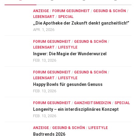
Wirtschaft, Recht, Finanzen
ANZEIGE
/
FORUM GESUNDHEIT
/
GESUND & SCHÖN
/
Zahn, Mund, Kiefer
LEBENSART
/
SPECIAL
,,Die Apotheke der Zukunft denkt ganzheitlich!”
Forum Gesundheit
APR. 1, 2026
Allgemein
FORUM GESUNDHEIT
/
GESUND & SCHÖN
/
LEBENSART
/
LIFESTYLE
Sehen
Ingwer: Die Magie der Wunderwurzel
Innovationen
FEB. 13, 2026
Kampf gegen Krebs
FORUM GESUNDHEIT
/
GESUND & SCHÖN
/
LEBENSART
/
LIFESTYLE
Hören
Happy Bowls für gesunden Genuss
FEB. 13, 2026
Lebensart
FORUM GESUNDHEIT
/
GANZHEITSMEDIZIN
/
SPECIAL
Longevity – ein interdisziplinäres Konzept
FEB. 13, 2026
ANZEIGE
/
GESUND & SCHÖN
/
LIFESTYLE
Badtrends 2026