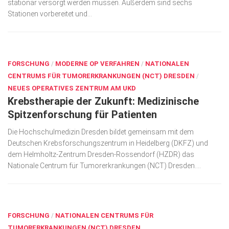
stationär versorgt werden müssen. Außerdem sind sechs
Stationen vorbereitet und...
AUG. 21, 2018
FORSCHUNG
/
MODERNE OP VERFAHREN
/
NATIONALEN
CENTRUMS FÜR TUMORERKRANKUNGEN (NCT) DRESDEN
/
NEUES OPERATIVES ZENTRUM AM UKD
Krebstherapie der Zukunft: Medizinische
Spitzenforschung für Patienten
Die Hochschulmedizin Dresden bildet gemeinsam mit dem
Deutschen Krebsforschungszentrum in Heidelberg (DKFZ) und
dem Helmholtz-Zentrum Dresden-Rossendorf (HZDR) das
Nationale Centrum für Tumorerkrankungen (NCT) Dresden....
SEP. 4, 2017
FORSCHUNG
/
NATIONALEN CENTRUMS FÜR
TUMORERKRANKUNGEN (NCT) DRESDEN