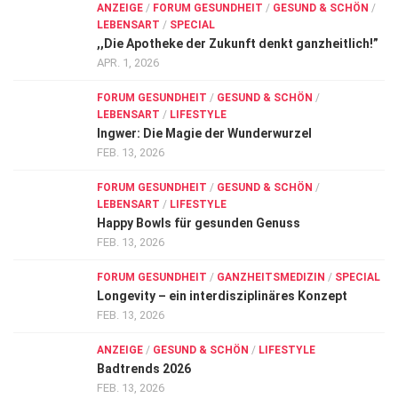
ANZEIGE
/
FORUM GESUNDHEIT
/
GESUND & SCHÖN
/
LEBENSART
/
SPECIAL
,,Die Apotheke der Zukunft denkt ganzheitlich!”
APR. 1, 2026
FORUM GESUNDHEIT
/
GESUND & SCHÖN
/
LEBENSART
/
LIFESTYLE
Ingwer: Die Magie der Wunderwurzel
FEB. 13, 2026
FORUM GESUNDHEIT
/
GESUND & SCHÖN
/
LEBENSART
/
LIFESTYLE
Happy Bowls für gesunden Genuss
FEB. 13, 2026
FORUM GESUNDHEIT
/
GANZHEITSMEDIZIN
/
SPECIAL
Longevity – ein interdisziplinäres Konzept
FEB. 13, 2026
ANZEIGE
/
GESUND & SCHÖN
/
LIFESTYLE
Badtrends 2026
FEB. 13, 2026