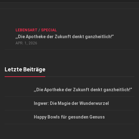
Verkaufsstellen
Kontakt, Impressum und Rechtliche Angaben
ANZEIGE
/
FORUM GESUNDHEIT
/
GESUND & SCHÖN
/
LEBENSART
/
SPECIAL
Datenschutzerklärung
,,Die Apotheke der Zukunft denkt ganzheitlich!”
Top Magazin Dresden / Ostsachsen
APR. 1, 2026
Letzte Beiträge
,,Die Apotheke der Zukunft denkt ganzheitlich!”
Ingwer: Die Magie der Wunderwurzel
Happy Bowls für gesunden Genuss