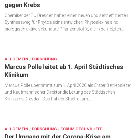
gegen Krebs
Wirtschaft, Recht, Finanzen
Chemiker der TU Dresden haben einen neuen und sehr effizienten
Zahn, Mund, Kiefer
Syntheseweg für Phytoalexine entwickelt. Phytoalexine sind
biologisch aktive sekundäre Pflanzenstoffe, die in den letzten...
Forum Gesundheit
Allgemein
MÄRZ 27, 2020
Sehen
ALLGEMEIN
/
FORSCHUNG
Innovationen
Marcus Polle leitet ab 1. April Städtisches
Klinikum
Kampf gegen Krebs
Marcus Polle übernimmt zum 1. April 2020 als Erster Betriebsleiter
Hören
und Kaufmännischer Direktor die Leitung des Städtischen
Klinikums Dresden. Das hat der Stadtrat am...
Lebensart
MÄRZ 26, 2020
ALLGEMEIN
/
FORSCHUNG
/
FORUM GESUNDHEIT
Der Umgang mit der Corona-Krise am