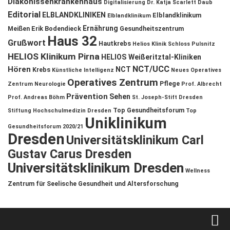
Diakonissenkrankenhaus
Digitalisierung
Dr. Katja Scarlett Daub
Editorial
ELBLANDKLINIKEN
Elblandklinikum
Elblandklinikum
Ernährung
Meißen
Erik Bodendieck
Gesundheitszentrum
Haus 32
Grußwort
Hautkrebs
Helios Klinik Schloss Pulsnitz
HELIOS Klinikum Pirna
HELIOS Weißeritztal-Kliniken
NCT/UCC
Hören
NCT
Krebs
Künstliche Intelligenz
Neues Operatives
Operatives Zentrum
Pflege
Zentrum
Neurologie
Prof. Albrecht
Prävention
Sehen
Prof. Andreas Böhm
St. Joseph-Stift Dresden
Top Gesundheitsforum
Stiftung Hochschulmedizin Dresden
Top
Uniklinikum
Gesundheitsforum 2020/21
Dresden
Universitätsklinikum Carl
Gustav Carus Dresden
Universitätsklinikum Dresden
Wellness
Zentrum für Seelische Gesundheit und Altersforschung