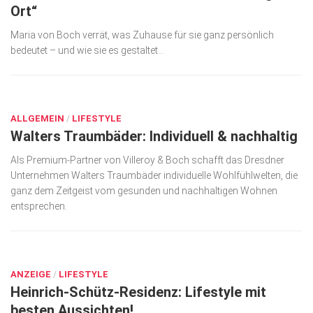
Ort“
Wirtschaft, Recht, Finanzen
Maria von Boch verrät, was Zuhause für sie ganz persönlich
Zahn, Mund, Kiefer
bedeutet – und wie sie es gestaltet…
Forum Gesundheit
SEP. 15, 2023
Allgemein
ALLGEMEIN
/
LIFESTYLE
Sehen
Walters Traumbäder: Individuell & nachhaltig
Innovationen
Als Premium-Partner von Villeroy & Boch schafft das Dresdner
Kampf gegen Krebs
Unter­nehmen Walters Traumbäder individuelle Wohlfühlwelten, die
ganz dem Zeitgeist vom gesunden und nachhaltigen Wohnen
Hören
entsprechen.
Lebensart
SEP. 15, 2023
ANZEIGE
/
LIFESTYLE
Heinrich-Schütz-Residenz: Lifestyle mit
besten Aussichten!