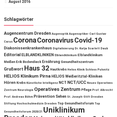
August 2016
Schlagwörter
Augencentrum Dresden
Augenoptik
Augenoptiker
Carl Gustav
Corona
Coronavirus
Covid-19
Carus
Diakonissenkrankenhaus
Digitalisierung
Dr. Katja Scarlett Daub
Editorial
ELBLANDKLINIKEN
Elblandklinikum
Elblandklinikum
Ernährung
Meißen
Erik Bodendieck
Gesundheitszentrum
Haus 32
Grußwort
Hautkrebs
Helios Klinik Schloss Pulsnitz
HELIOS Klinikum Pirna
HELIOS Weißeritztal-Kliniken
NCT/UCC
Hören
NCT
Krebs
Künstliche Intelligenz
Neues Operatives
Operatives Zentrum
Pflege
Zentrum
Neurologie
Prof. Albrecht
Prävention
Sehen
Prof. Andreas Böhm
St. Joseph-Stift Dresden
Top Gesundheitsforum
Stiftung Hochschulmedizin Dresden
Top
Uniklinikum
Gesundheitsforum 2020/21