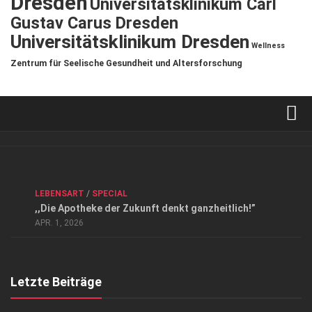
Dresden
Universitätsklinikum Carl
Gustav Carus Dresden
Universitätsklinikum Dresden
Wellness
Zentrum für Seelische Gesundheit und Altersforschung
Verkaufsstellen
Kontakt, Impressum und Rechtliche Angaben
ANZEIGE
/
FORUM GESUNDHEIT
/
GESUND & SCHÖN
/
LEBENSART
/
SPECIAL
Datenschutzerklärung
,,Die Apotheke der Zukunft denkt ganzheitlich!”
Top Magazin Dresden / Ostsachsen
APR. 1, 2026
Letzte Beiträge