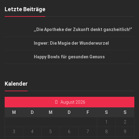
Letzte Beiträge
,,Die Apotheke der Zukunft denkt ganzheitlich!”
Ingwer: Die Magie der Wunderwurzel
Happy Bowls für gesunden Genuss
Kalender
August 2026
M
D
M
D
F
S
S
1
2
3
4
5
6
7
8
9