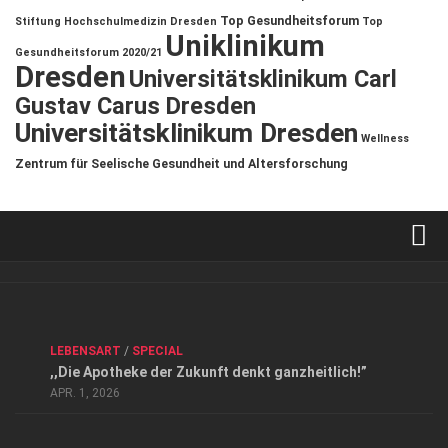
Top Gesundheitsforum
Stiftung Hochschulmedizin Dresden
Top
Uniklinikum
Gesundheitsforum 2020/21
Dresden
Universitätsklinikum Carl
Gustav Carus Dresden
Universitätsklinikum Dresden
Wellness
Zentrum für Seelische Gesundheit und Altersforschung
Verkaufsstellen
Kontakt, Impressum und Rechtliche Angaben
ANZEIGE
/
FORUM GESUNDHEIT
/
GESUND & SCHÖN
/
LEBENSART
/
SPECIAL
Datenschutzerklärung
,,Die Apotheke der Zukunft denkt ganzheitlich!”
Top Magazin Dresden / Ostsachsen
APR. 1, 2026