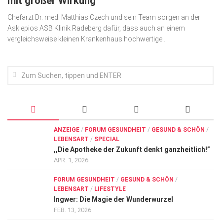
mit großer Wirkung
Wirtschaft, Recht, Finanzen
Chefarzt Dr. med. Matthias Czech und sein Team sorgen an der
Zahn, Mund, Kiefer
Asklepios ASB Klinik Radeberg dafür, dass auch an einem
vergleichsweise kleinen Krankenhaus hochwertige...
Forum Gesundheit
Allgemein
Sehen
Innovationen
Kampf gegen Krebs
ANZEIGE
/
FORUM GESUNDHEIT
/
GESUND & SCHÖN
/
Hören
LEBENSART
/
SPECIAL
,,Die Apotheke der Zukunft denkt ganzheitlich!”
Lebensart
APR. 1, 2026
FORUM GESUNDHEIT
/
GESUND & SCHÖN
/
LEBENSART
/
LIFESTYLE
Ingwer: Die Magie der Wunderwurzel
FEB. 13, 2026