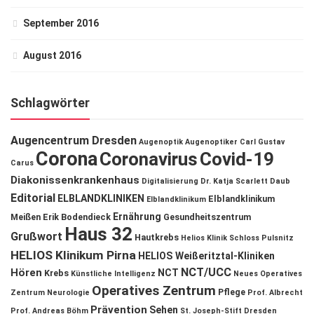
September 2016
August 2016
Schlagwörter
Augencentrum Dresden
Augenoptik
Augenoptiker
Carl Gustav
Corona
Coronavirus
Covid-19
Carus
Diakonissenkrankenhaus
Digitalisierung
Dr. Katja Scarlett Daub
Editorial
ELBLANDKLINIKEN
Elblandklinikum
Elblandklinikum
Ernährung
Meißen
Erik Bodendieck
Gesundheitszentrum
Haus 32
Grußwort
Hautkrebs
Helios Klinik Schloss Pulsnitz
HELIOS Klinikum Pirna
HELIOS Weißeritztal-Kliniken
NCT/UCC
Hören
NCT
Krebs
Künstliche Intelligenz
Neues Operatives
Operatives Zentrum
Pflege
Zentrum
Neurologie
Prof. Albrecht
Prävention
Sehen
Prof. Andreas Böhm
St. Joseph-Stift Dresden