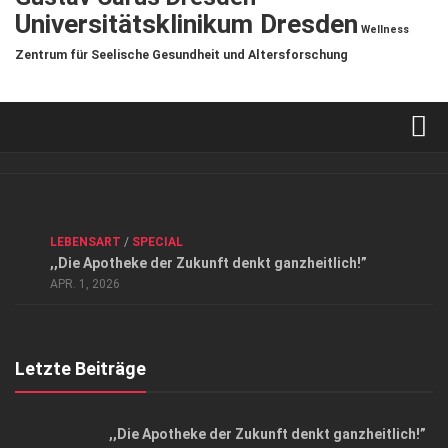
Universitätsklinikum Dresden
Wellness
Zentrum für Seelische Gesundheit und Altersforschung
Verkaufsstellen
Kontakt, Impressum und Rechtliche Angaben
ANZEIGE
/
FORUM GESUNDHEIT
/
GESUND & SCHÖN
/
LEBENSART
/
SPECIAL
Datenschutzerklärung
,,Die Apotheke der Zukunft denkt ganzheitlich!”
Top Magazin Dresden / Ostsachsen
APR. 1, 2026
Letzte Beiträge
,,Die Apotheke der Zukunft denkt ganzheitlich!”