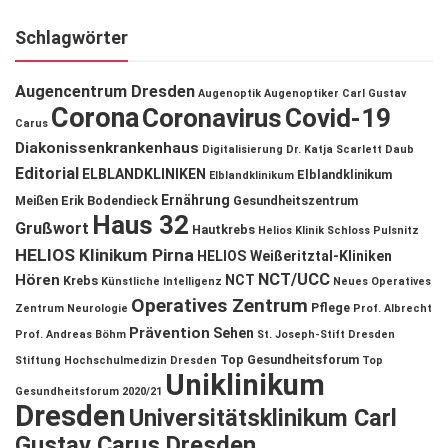
Schlagwörter
Augencentrum Dresden
Augenoptik
Augenoptiker
Carl Gustav
Corona
Coronavirus
Covid-19
Carus
Diakonissenkrankenhaus
Digitalisierung
Dr. Katja Scarlett Daub
Editorial
ELBLANDKLINIKEN
Elblandklinikum
Elblandklinikum
Ernährung
Meißen
Erik Bodendieck
Gesundheitszentrum
Haus 32
Grußwort
Hautkrebs
Helios Klinik Schloss Pulsnitz
HELIOS Klinikum Pirna
HELIOS Weißeritztal-Kliniken
NCT/UCC
Hören
NCT
Krebs
Künstliche Intelligenz
Neues Operatives
Operatives Zentrum
Pflege
Zentrum
Neurologie
Prof. Albrecht
Prävention
Sehen
Prof. Andreas Böhm
St. Joseph-Stift Dresden
Top Gesundheitsforum
Stiftung Hochschulmedizin Dresden
Top
Uniklinikum
Gesundheitsforum 2020/21
Dresden
Universitätsklinikum Carl
Gustav Carus Dresden