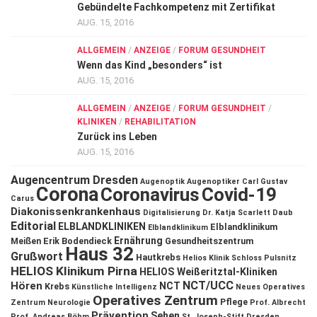
Gebündelte Fachkompetenz mit Zertifikat
AUG. 15, 2016
ALLGEMEIN
/
ANZEIGE
/
FORUM GESUNDHEIT
Wenn das Kind „besonders“ ist
AUG. 15, 2016
ALLGEMEIN
/
ANZEIGE
/
FORUM GESUNDHEIT
/
KLINIKEN
/
REHABILITATION
Zurück ins Leben
AUG. 15, 2016
Augencentrum Dresden
Augenoptik
Augenoptiker
Carl Gustav
Corona
Coronavirus
Covid-19
Carus
Diakonissenkrankenhaus
Digitalisierung
Dr. Katja Scarlett Daub
Editorial
ELBLANDKLINIKEN
Elblandklinikum
Elblandklinikum
Ernährung
Meißen
Erik Bodendieck
Gesundheitszentrum
Haus 32
Grußwort
Hautkrebs
Helios Klinik Schloss Pulsnitz
HELIOS Klinikum Pirna
HELIOS Weißeritztal-Kliniken
NCT/UCC
Hören
NCT
Krebs
Künstliche Intelligenz
Neues Operatives
Operatives Zentrum
Pflege
Zentrum
Neurologie
Prof. Albrecht
Prävention
Sehen
Prof. Andreas Böhm
St. Joseph-Stift Dresden