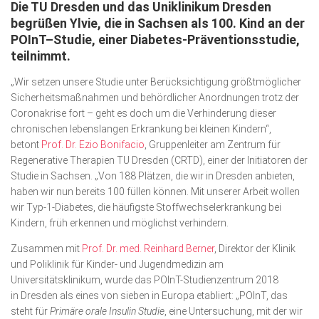
Die TU Dresden und das Uniklinikum Dresden
Wirtschaft, Recht, Finanzen
begrüßen Ylvie, die in Sachsen als 100. Kind an der
Zahn, Mund, Kiefer
POInT–Studie, einer Diabetes-Präventionsstudie,
teilnimmt.
Forum Gesundheit
„Wir setzen unsere Studie unter Berücksichtigung größtmöglicher
Allgemein
Sicherheitsmaßnahmen und behördlicher Anordnungen trotz der
Sehen
Coronakrise fort – geht es doch um die Verhinderung dieser
chronischen lebenslangen Erkrankung bei kleinen Kindern“,
Innovationen
betont
Prof. Dr. Ezio Bonifacio
, Gruppenleiter am Zentrum für
Regenerative Therapien TU Dresden (CRTD), einer der Initiatoren der
Kampf gegen Krebs
Studie in Sachsen. „Von 188 Plätzen, die wir in Dresden anbieten,
haben wir nun bereits 100 füllen können. Mit unserer Arbeit wollen
Hören
wir Typ-1-Diabetes, die häufigste Stoffwechselerkrankung bei
Lebensart
Kindern, früh erkennen und möglichst verhindern.
Zusammen mit
Prof. Dr. med. Reinhard Berner
, Direktor der Klinik
und Poliklinik für Kinder- und Jugendmedizin am
Universitätsklinikum, wurde das POInT-Studienzentrum 2018
in Dresden als eines von sieben in Europa etabliert: „POInT, das
steht für
Primäre orale Insulin Studie
, eine Untersuchung, mit der wir