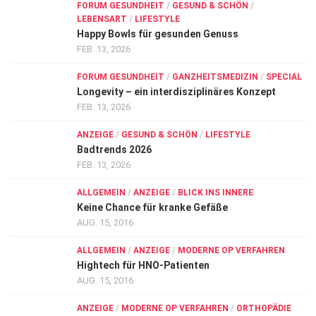
FORUM GESUNDHEIT
/
GESUND & SCHÖN
/
LEBENSART
/
LIFESTYLE
Happy Bowls für gesunden Genuss
FEB. 13, 2026
FORUM GESUNDHEIT
/
GANZHEITSMEDIZIN
/
SPECIAL
Longevity – ein interdisziplinäres Konzept
FEB. 13, 2026
ANZEIGE
/
GESUND & SCHÖN
/
LIFESTYLE
Badtrends 2026
FEB. 13, 2026
ALLGEMEIN
/
ANZEIGE
/
BLICK INS INNERE
Keine Chance für kranke Gefäße
AUG. 15, 2016
ALLGEMEIN
/
ANZEIGE
/
MODERNE OP VERFAHREN
Hightech für HNO-Patienten
AUG. 15, 2016
ANZEIGE
/
MODERNE OP VERFAHREN
/
ORTHOPÄDIE