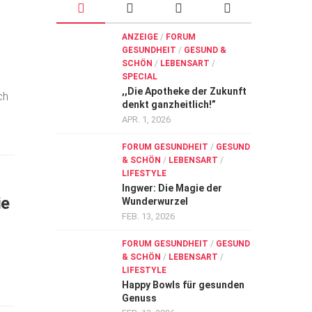
ANZEIGE
/
FORUM
GESUNDHEIT
/
GESUND &
SCHÖN
/
LEBENSART
/
SPECIAL
,,Die Apotheke der Zukunft
ch
denkt ganzheitlich!”
APR. 1, 2026
FORUM GESUNDHEIT
/
GESUND
& SCHÖN
/
LEBENSART
/
LIFESTYLE
Ingwer: Die Magie der
ie
Wunderwurzel
FEB. 13, 2026
FORUM GESUNDHEIT
/
GESUND
& SCHÖN
/
LEBENSART
/
LIFESTYLE
Happy Bowls für gesunden
Genuss