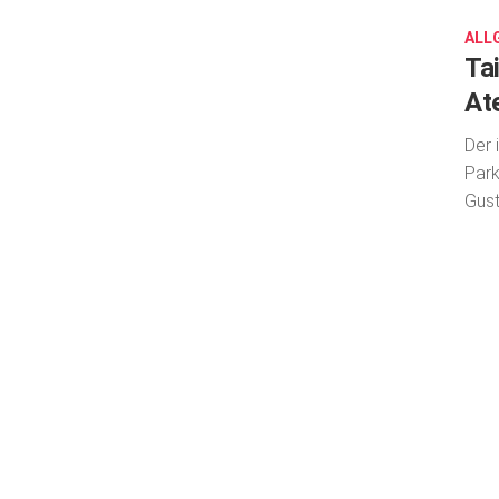
2020
ALL
Ta
At
Der 
Park
Gust