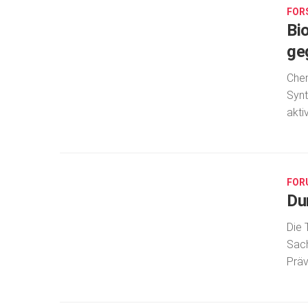
FOR
Bi
ge
Chem
Synt
akti
APR.
28,
2020
FOR
Du
Die 
Sach
Präv
MÄRZ
26,