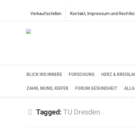
Verkaufsstellen
Kontakt, Impressum und Rechtli
BLICK INS INNERE
FORSCHUNG
HERZ & KREISLA
ZAHN, MUND, KIEFER
FORUM GESUNDHEIT
ALLG
Tagged:
TU Dresden
JUNI
29,
2020