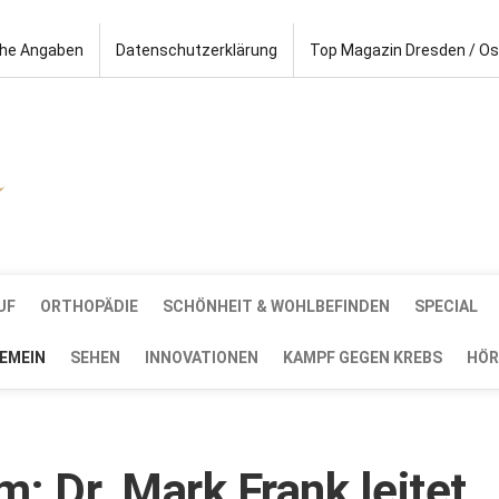
che Angaben
Datenschutzerklärung
Top Magazin Dresden / O
UF
ORTHOPÄDIE
SCHÖNHEIT & WOHLBEFINDEN
SPECIAL
EMEIN
SEHEN
INNOVATIONEN
KAMPF GEGEN KREBS
HÖR
m: Dr. Mark Frank leitet