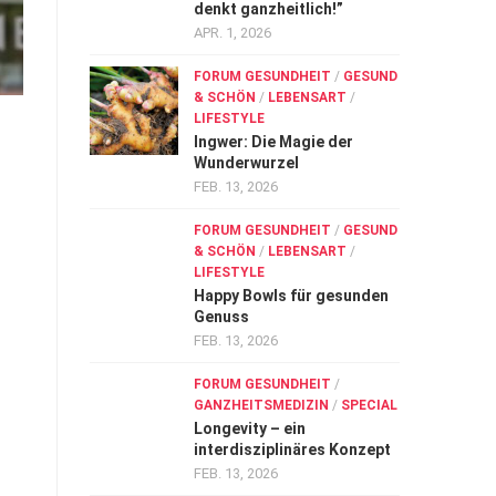
denkt ganzheitlich!”
APR. 1, 2026
FORUM GESUNDHEIT
/
GESUND
& SCHÖN
/
LEBENSART
/
LIFESTYLE
Ingwer: Die Magie der
Wunderwurzel
FEB. 13, 2026
FORUM GESUNDHEIT
/
GESUND
& SCHÖN
/
LEBENSART
/
LIFESTYLE
Happy Bowls für gesunden
Genuss
FEB. 13, 2026
FORUM GESUNDHEIT
/
GANZHEITSMEDIZIN
/
SPECIAL
Longevity – ein
interdisziplinäres Konzept
FEB. 13, 2026