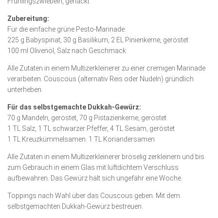
Frühlingszwiebeln, gehackt
Zubereitung:
Für die einfache grüne Pesto-Marinade:
225 g Babyspinat, 30 g Basilikum, 2 EL Pinienkerne, geröstet
100 ml Olivenöl, Salz nach Geschmack
Alle Zutaten in einem Multizerkleinerer zu einer cremigen Marinade
verarbeiten. Couscous (alternativ Reis oder Nudeln) gründlich
unterheben.
Für das selbstgemachte Dukkah-Gewürz:
70 g Mandeln, geröstet, 70 g Pistazienkerne, geröstet
1 TL Salz, 1 TL schwarzer Pfeffer, 4 TL Sesam, geröstet
1 TL Kreuzkümmelsamen. 1 TL Koriandersamen
Alle Zutaten in einem Multizerkleinerer bröselig zerkleinern und bis
zum Gebrauch in einem Glas mit luftdichtem Verschluss
aufbewahren. Das Gewürz hält sich ungefähr eine Woche.
Toppings nach Wahl über das Couscous geben. Mit dem
selbstgemachten Dukkah-Gewürz bestreuen.