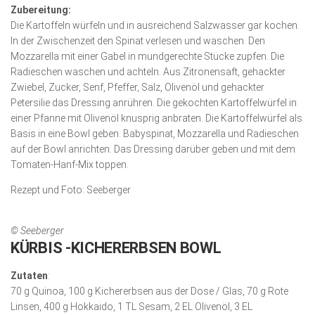
Zubereitung:
Die Kartoffeln würfeln und in ausreichend Salzwasser gar kochen.
In der Zwischenzeit den Spinat verlesen und waschen. Den
Mozzarella mit einer Gabel in mundgerechte Stücke zupfen. Die
Radieschen waschen und achteln. Aus Zitronensaft, gehackter
Zwiebel, Zucker, Senf, Pfeffer, Salz, Olivenöl und gehackter
Petersilie das Dressing anrühren. Die gekochten Kartoffelwürfel in
einer Pfanne mit Olivenöl knusprig anbraten. Die Kartoffelwürfel als
Basis in eine Bowl geben. Babyspinat, Mozzarella und Radies­chen
auf der Bowl anrichten. Das Dressing darüber geben und mit dem
Tomaten-Hanf-Mix toppen.
Rezept und Foto: Seeberger
© Seeberger
KÜRBIS -KICHERERBSEN BOWL
Zutaten
:
70 g Quinoa, 100 g Kichererbsen aus der Dose / Glas, 70 g Rote
Linsen, 400 g Hokkaido, 1 TL Sesam, 2 EL Olivenöl, 3 EL