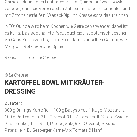
Garnelen darin scharf anbraten. Zuerst Quinoa auf zwei Bowls
verteilen, dann die vorbereiteten Zutaten ringsherum anrichten und
mit Zitrone beträufeln. Wasabi-Dip und Kresse extra dazu reichen.
INFO: Quinoa wird beim Kochen wie Getreide verwendet, dabei ist
es keins. Das sogenannte Pseudogetreide ist botanisch gesehen
ein Gänsefußgewächs, und gehört damit zur selben Gattung wie
Mangold, Rote Bete oder Spinat.
Rezept und Foto: Le Creuset
© Le Creuset
KARTOFFEL BOWL MIT KRÄUTER-
DRESSING
Zutaten:
300 g Drillings Kartoffeln, 100 g Babyspinat, 1 Kugel Mozzarella,
100 g Radieschen, 3 EL Olivenöl, 3 EL Zitronensaft, ½ rote Zwiebel,
Prise Zucker, 1 TL Senf, Pfeffer, Salz, 6 EL Olivenöl, ½ Bund
Petersilie, 4 EL Seeberger Kerne-Mix Tomate & Hanf