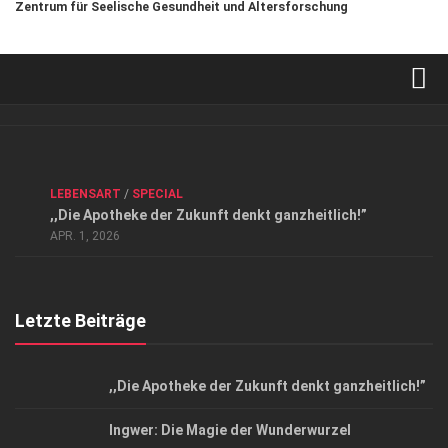
Zentrum für Seelische Gesundheit und Altersforschung
Verkaufsstellen
Kontakt, Impressum und Rechtliche Angaben
ANZEIGE
/
FORUM GESUNDHEIT
/
GESUND & SCHÖN
/
LEBENSART
/
SPECIAL
Datenschutzerklärung
,,Die Apotheke der Zukunft denkt ganzheitlich!”
Top Magazin Dresden / Ostsachsen
APR. 1, 2026
Letzte Beiträge
,,Die Apotheke der Zukunft denkt ganzheitlich!”
Ingwer: Die Magie der Wunderwurzel