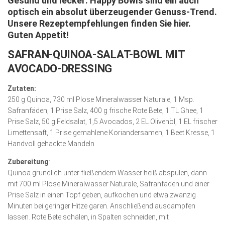
Gesund und lecker: Happy Bowls sind ein auch
Wirtschaft, Recht, Finanzen
optisch ein absolut überzeugender Genuss-Trend.
Unsere Rezeptempfehlungen finden Sie hier.
Zahn, Mund, Kiefer
Guten Appetit!
Forum Gesundheit
SAFRAN-QUINOA-SALAT-BOWL MIT
Allgemein
AVOCADO-DRESSING
Sehen
Zutaten:
Innovationen
250 g Quinoa, 730 ml Plose Mineralwasser Naturale, 1 Msp.
Safranfäden, 1 Prise Salz, 400 g frische Rote Bete, 1 TL Ghee, 1
Kampf gegen Krebs
Prise Salz, 50 g Feldsalat, 1,5 Avocados, 2 EL Olivenöl, 1 EL frischer
Limettensaft, 1 Prise gemahlene Koriandersamen, 1 Beet Kresse, 1
Hören
Handvoll gehackte Mandeln
Lebensart
Zubereitung
:
Quinoa gründlich unter fließendem Wasser heiß abspülen, dann
mit 700 ml Plose Mineralwasser Naturale, Safranfäden und einer
Prise Salz in einen Topf geben, aufkochen und etwa zwanzig
Minuten bei geringer Hitze garen. Anschließend ausdampfen
lassen. Rote Bete schälen, in Spalten schneiden, mit