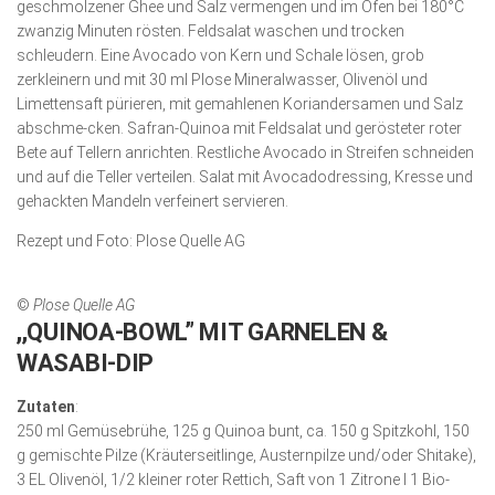
geschmolzener Ghee und Salz vermengen und im Ofen bei 180°C
zwanzig Minuten rösten. Feldsalat waschen und trocken
schleudern. Eine Avocado von Kern und Schale lösen, grob
zerkleinern und mit 30 ml Plose Mineralwasser, Olivenöl und
Limettensaft pürieren, mit gemahlenen Koriandersamen und Salz
abschme-­c­ken. Safran-Quinoa mit Feldsalat und gerösteter roter
Bete auf Tellern anrichten. Restliche Avocado in Streifen schneiden
und auf die Teller verteilen. Salat mit Avocadodressing, Kresse und
gehackten Mandeln verfeinert servieren.
Rezept und Foto: Plose Quelle AG
©
Plose Quelle AG
,,QUINOA-BOWL” MIT GARNELEN &
WASABI-DIP
Zutaten
:
250 ml Gemüsebrühe, 125 g Quinoa bunt, ca. 150 g Spitzkohl, 150
g gemischte Pilze (Kräuterseitlinge, Austernpilze und/oder Shitake),
3 EL Olivenöl, 1/2 kleiner roter Rettich, Saft von 1 Zitrone I 1 Bio-