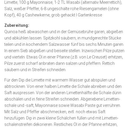
Limette, 100 g Mayonnaise, 1-2 TL Wasabi (alternativ Meerrettich),
Salz, weißer Pfeffer, 6-8 ungeschälte rohe Riesengarnelen (ohne
Kopf), 40 g Cashewkerne, grob gehackt I Gartenkresse
Zubereitung:
Quinoa heiß abwaschen und in der Gemüsebrühe garen, abgießen
und abkühlen lassen. Spitzkohl säubern, in mundgerechte Stücke
teilen und in kochendem Salzwasser fünf bis sechs Minuten garen.
In einem Sieb abgießen und beiseite stellen. Inzwischen Pilze putzen
und vierteln. Etwas Öl in einer Pfanne (z.B. von Le Creuset) erhitzen,
Pilze zuerst scharf anbraten dann salzen und pfeffern. Rettich
säubern und in Streifen schneiden.
Für den Dip die Limette mit warmem Wasser gut abspülen und
abtrocknen. Von einer halben Limette die Schale abreiben und den
Saft auspressen. Von der anderen Limettenhälfte die Schale dünn
abschälen und in feine Streifen schneiden. Abgeriebene Limetten­
schale und -saft, Mayonnaise sowie Wasabi Paste gut verrühren.
Mit Salz und Pfeffer abschmecken, evtl. noch etwas Saft
hinzufügen. Dip in zwei kleine Schälchen füllen und mit Limetten­
scha­len­streifen dekorieren. Restliches Öl in der Pfanne erhitzen,