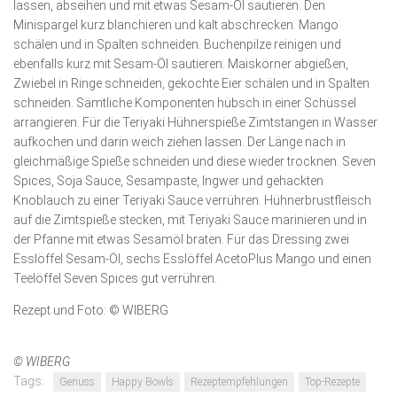
lassen, abseihen und mit etwas Sesam-Öl sautieren. Den
Minispargel kurz blanchieren und kalt abschrecken. Mango
schälen und in Spalten schneiden. Buchenpilze reinigen und
ebenfalls kurz mit Sesam-Öl sautieren. Maiskörner abgießen,
Zwiebel in Ringe schneiden, gekochte Eier schälen und in Spalten
schneiden. Sämtliche Komponenten hübsch in einer Schüssel
arrangieren. Für die Teriyaki Hühnerspieße Zimt­stangen in Wasser
aufkochen und darin weich ziehen lassen. Der Länge nach in
gleichmäßige Spieße schneiden und diese wieder trocknen. Seven
Spices, Soja Sauce, Sesampaste, Ingwer und gehackten
Knoblauch zu einer Teriyaki Sauce verrühren. Hühnerbrustfleisch
auf die Zimt­spieße stecken, mit Teriyaki Sauce marinieren und in
der Pfanne mit etwas Sesamöl braten. Für das Dressing zwei
Esslöffel Sesam-Öl, sechs Esslöffel AcetoPlus Mango und einen
Teelöffel Seven Spices gut verrühren.
Rezept und Foto: © WIBERG
© WIBERG
Tags:
Genuss
Happy Bowls
Rezeptempfehlungen
Top-Rezepte