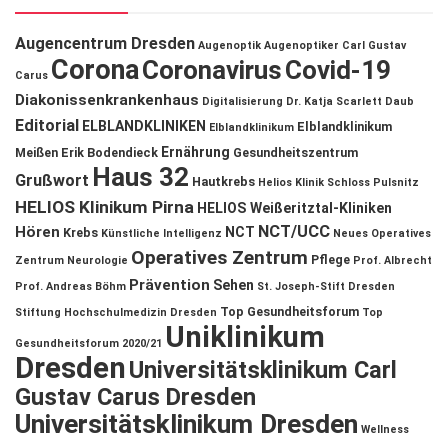
Augencentrum Dresden
Augenoptik
Augenoptiker
Carl Gustav
Corona
Coronavirus
Covid-19
Carus
Diakonissenkrankenhaus
Digitalisierung
Dr. Katja Scarlett Daub
Editorial
ELBLANDKLINIKEN
Elblandklinikum
Elblandklinikum
Ernährung
Meißen
Erik Bodendieck
Gesundheitszentrum
Haus 32
Grußwort
Hautkrebs
Helios Klinik Schloss Pulsnitz
HELIOS Klinikum Pirna
HELIOS Weißeritztal-Kliniken
NCT/UCC
Hören
NCT
Krebs
Künstliche Intelligenz
Neues Operatives
Operatives Zentrum
Pflege
Zentrum
Neurologie
Prof. Albrecht
Prävention
Sehen
Prof. Andreas Böhm
St. Joseph-Stift Dresden
Top Gesundheitsforum
Stiftung Hochschulmedizin Dresden
Top
Uniklinikum
Gesundheitsforum 2020/21
Dresden
Universitätsklinikum Carl
Gustav Carus Dresden
Universitätsklinikum Dresden
Wellness