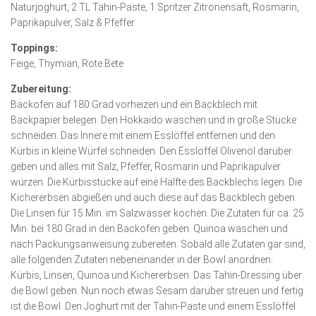
Naturjoghurt, 2 TL Tahin-Paste, 1 Spritzer Zitronensaft, Rosmarin,
Paprikapulver, Salz & Pfeffer
Toppings:
Feige, Thymian, Rote Bete
Zubereitung:
Backofen auf 180 Grad vorheizen und ein Backblech mit
Backpapier belegen. Den Hokkaido waschen und in große Stücke
schneiden. Das Innere mit einem Esslöffel entfernen und den
Kürbis in kleine Würfel schneiden. Den Esslöffel Olivenöl darüber
geben und alles mit Salz, Pfeffer, Rosmarin und Paprikapulver
würzen. Die Kürbisstücke auf eine Hälfte des Backblechs legen. Die
Kichererbsen abgießen und auch diese auf das Backblech geben.
Die Linsen für 15 Min. im Salzwasser kochen. Die Zutaten für ca. 25
Min. bei 180 Grad in den Back­ofen geben. Quinoa waschen und
nach Packungs­anweisung zubereiten. Sobald alle Zutaten gar sind,
alle folgenden Zutaten nebeneinander in der Bowl anordnen:
Kürbis, Linsen, Quinoa und Kichererbsen. Das Tahin-Dressing über
die Bowl geben. Nun noch etwas Sesam darüber streuen und fertig
ist die Bowl. Den Joghurt mit der Tahin-Paste und einem Esslöffel