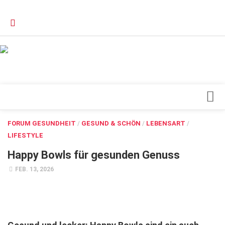
Verkaufsstellen
Kontakt, Impressum und Rechtliche Angaben
Datenschutzerklärung
Top Magazin Dresden / Ostsachsen
Blick ins Innere
FORUM GESUNDHEIT
/
GESUND & SCHÖN
/
LEBENSART
/
LIFESTYLE
Forschung
Happy Bowls für gesunden Genuss
Herz & Kreislauf
FEB. 13, 2026
Orthopädie
Schönheit & Wohlbefinden
Special