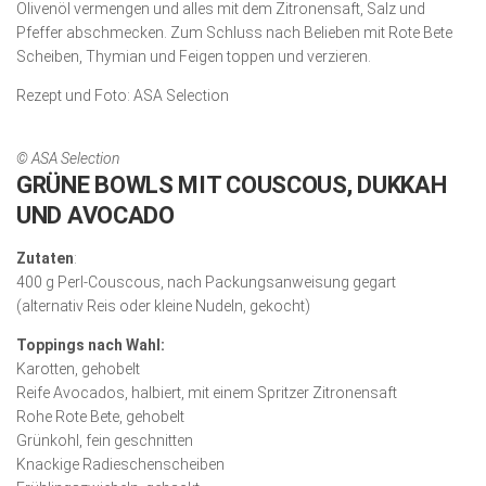
Olivenöl vermengen und alles mit dem Zitronensaft, Salz und
Pfeffer abschmecken. Zum Schluss nach Belieben mit Rote Bete
Schei­ben, Thymian und Feigen toppen und verzieren.
Rezept und Foto: ASA Selection
© ASA Selection
GRÜNE BOWLS MIT COUSCOUS, DUKKAH
UND AVOCADO
Zutaten
:
400 g Perl-Couscous, nach Packungsanweisung gegart
(alternativ Reis oder kleine Nudeln, gekocht)
Toppings nach Wahl:
Karotten, gehobelt
Reife Avocados, halbiert, mit einem Spritzer Zitronensaft
Rohe Rote Bete, gehobelt
Grünkohl, fein geschnitten
Knackige Radieschenscheiben