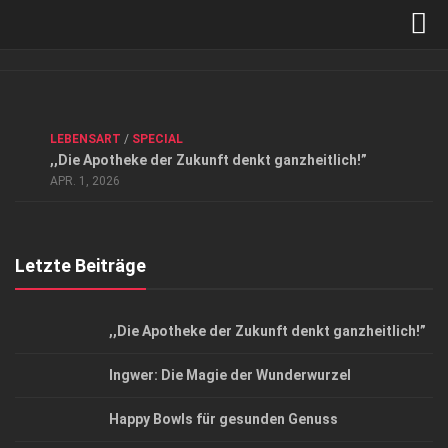
Verkaufsstellen
Kontakt, Impressum und Rechtliche Angaben
ANZEIGE
/
FORUM GESUNDHEIT
/
GESUND & SCHÖN
/
LEBENSART
/
SPECIAL
Datenschutzerklärung
,,Die Apotheke der Zukunft denkt ganzheitlich!”
Top Magazin Dresden / Ostsachsen
APR. 1, 2026
Letzte Beiträge
,,Die Apotheke der Zukunft denkt ganzheitlich!”
Ingwer: Die Magie der Wunderwurzel
Happy Bowls für gesunden Genuss