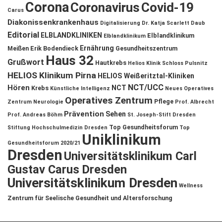
Corona
Coronavirus
Covid-19
Carus
Diakonissenkrankenhaus
Digitalisierung
Dr. Katja Scarlett Daub
Editorial
ELBLANDKLINIKEN
Elblandklinikum
Elblandklinikum
Ernährung
Meißen
Erik Bodendieck
Gesundheitszentrum
Haus 32
Grußwort
Hautkrebs
Helios Klinik Schloss Pulsnitz
HELIOS Klinikum Pirna
HELIOS Weißeritztal-Kliniken
NCT/UCC
Hören
NCT
Krebs
Künstliche Intelligenz
Neues Operatives
Operatives Zentrum
Pflege
Zentrum
Neurologie
Prof. Albrecht
Prävention
Sehen
Prof. Andreas Böhm
St. Joseph-Stift Dresden
Top Gesundheitsforum
Stiftung Hochschulmedizin Dresden
Top
Uniklinikum
Gesundheitsforum 2020/21
Dresden
Universitätsklinikum Carl
Gustav Carus Dresden
Universitätsklinikum Dresden
Wellness
Zentrum für Seelische Gesundheit und Altersforschung