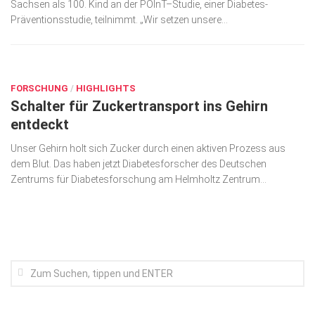
Sachsen als 100. Kind an der POInT–Studie, einer Diabetes-
Wirtschaft, Recht, Finanzen
Präventionsstudie, teilnimmt. „Wir setzen unsere...
Zahn, Mund, Kiefer
SEP. 7, 2016
Forum Gesundheit
Allgemein
FORSCHUNG
/
HIGHLIGHTS
Schalter für Zuckertransport ins Gehirn
Sehen
entdeckt
Innovationen
Unser Gehirn holt sich Zucker durch einen aktiven Prozess aus
Kampf gegen Krebs
dem Blut. Das haben jetzt Diabetesforscher des Deutschen
Zentrums für Diabetesforschung am Helmholtz Zentrum...
Hören
Lebensart