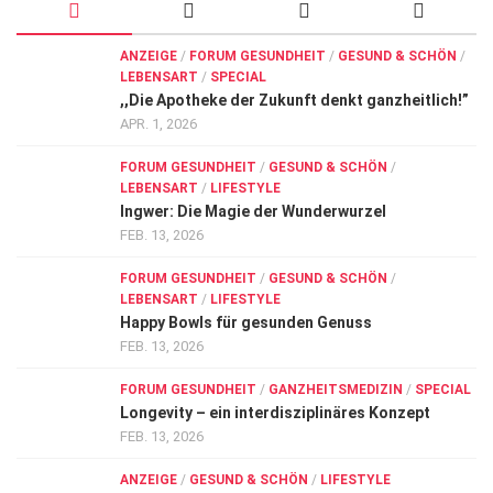
ANZEIGE
/
FORUM GESUNDHEIT
/
GESUND & SCHÖN
/
LEBENSART
/
SPECIAL
,,Die Apotheke der Zukunft denkt ganzheitlich!”
APR. 1, 2026
FORUM GESUNDHEIT
/
GESUND & SCHÖN
/
LEBENSART
/
LIFESTYLE
Ingwer: Die Magie der Wunderwurzel
FEB. 13, 2026
FORUM GESUNDHEIT
/
GESUND & SCHÖN
/
LEBENSART
/
LIFESTYLE
Happy Bowls für gesunden Genuss
FEB. 13, 2026
FORUM GESUNDHEIT
/
GANZHEITSMEDIZIN
/
SPECIAL
Longevity – ein interdisziplinäres Konzept
FEB. 13, 2026
ANZEIGE
/
GESUND & SCHÖN
/
LIFESTYLE