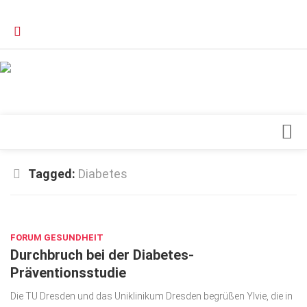
Verkaufsstellen
Kontakt, Impressum und Rechtliche Angaben
Datenschutzerklärung
Top Magazin Dresden / Ostsachsen
Blick ins Innere
Tagged:
Diabetes
Forschung
APR. 28, 2020
Herz & Kreislauf
FORUM GESUNDHEIT
Orthopädie
Durchbruch bei der Diabetes-
Schönheit & Wohlbefinden
Präventionsstudie
Special
Die TU Dresden und das Uniklinikum Dresden begrüßen Ylvie, die in