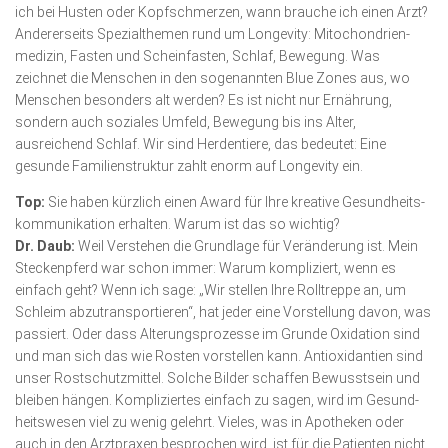
ich bei Husten oder Kopfschmerzen, wann brauche ich einen Arzt?
Andererseits Spezialthemen rund um Longevity: Mitochondrien­
medizin, Fasten und Scheinfasten, Schlaf, Bewegung. Was
zeichnet die Menschen in den sogenannten Blue Zones aus, wo
Menschen besonders alt werden? Es ist nicht nur Ernährung,
sondern auch soziales Umfeld, Bewegung bis ins Alter,
ausreichend Schlaf. Wir sind Herdentiere, das bedeutet: Eine
gesunde Familienstruktur zahlt enorm auf Longevity ein.
Top:
Sie haben kürzlich einen Award für Ihre kreative Gesundheits­
kommunikation erhalten. Warum ist das so wichtig?
Dr. Daub:
Weil Verstehen die Grundlage für Veränderung ist. Mein
Steckenpferd war schon immer: Warum kompliziert, wenn es
einfach geht? Wenn ich sage: „Wir stellen Ihre Rolltreppe an, um
Schleim abzutransportieren“, hat jeder eine Vorstellung davon, was
passiert. Oder dass Alterungsprozesse im Grunde Oxidation sind
und man sich das wie Rosten vorstellen kann. Anti­oxidantien sind
unser Rost­schutzmittel. Solche Bilder schaffen Bewusstsein und
bleiben hängen. Kompli­ziertes einfach zu sagen, wird im Gesund­
heitswesen viel zu wenig gelehrt. Vieles, was in Apotheken oder
auch in den Arzt­praxen besprochen wird, ist für die Patienten nicht