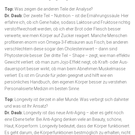
Top:
Was zeigen die anderen Teile der Analyse?
Dr. Daub:
Der zweite Teil – Nutrition – ist die Ernährungssäule. Hier
erfahre ich, ob ich Gene habe, sodass Laktose und Fruktose richtig
verstoffwechselt werden, ob ich eher Brot oder Fleisch besser
verwerte, wie mein Körper auf Zucker reagiert. Manche Men­schen
profitieren enorm von Omega-3-Fettsäuren aus Fisch, bei anderen
verschlechtern diese sogar den Cholesterinwert – dann sind
Phytosterole besser. Der dritte Teil – Shape – zeigt, wie man effektiv
Gewicht verliert: ob man zum Jojo-Effekt neigt, ob Kraft- oder Aus­
dauersport besser wirkt, ob man beim Abnehmen Muskel­masse
verliert. Es ist im Grunde für jeden geeignet und hilft wie ein
persönliches Handbuch, den eigenen Körper besser zu verstehen.
Personalisierte Medizin im besten Sinne.
Top:
Longevity ist derzeit in aller Munde. Was verbirgt sich dahinter
und was ist Ihr Ansatz?
Dr. Daub:
Longevity ist das neue Anti-Aging – aber es geht noch
eine Ebene tiefer. Bei Anti-Aging denken viele an Beauty, schöne,
Haut, Körperform. Longevity bedeutet, dass der Körper funktioniert.
Es geht darum, die Körperfunktionen bestmöglich zu erhalten, nicht