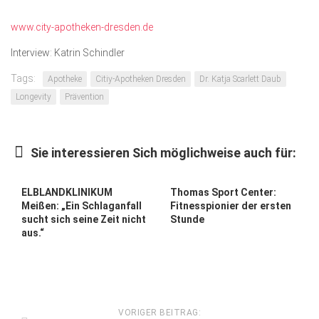
www.city
-apotheken-dresden.de
Interview: Katrin Schindler
Tags:
Apotheke
Citiy-Apotheken Dresden
Dr. Katja Scarlett Daub
Longevity
Prävention
Sie interessieren Sich möglichweise auch für:
ELBLANDKLINIKUM
Thomas Sport Center:
Meißen: „Ein Schlaganfall
Fitnesspionier der ersten
sucht sich seine Zeit nicht
Stunde
aus.“
VORIGER BEITRAG: