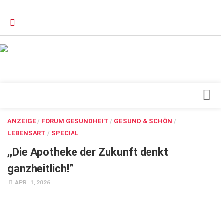
Verkaufsstellen
Kontakt, Impressum und Rechtliche Angaben
Datenschutzerklärung
Top Magazin Dresden / Ostsachsen
Blick ins Innere
ANZEIGE
/
FORUM GESUNDHEIT
/
GESUND & SCHÖN
/
LEBENSART
/
SPECIAL
Forschung
,,Die Apotheke der Zukunft denkt
Herz & Kreislauf
ganzheitlich!”
Orthopädie
APR. 1, 2026
Schönheit & Wohlbefinden
Special