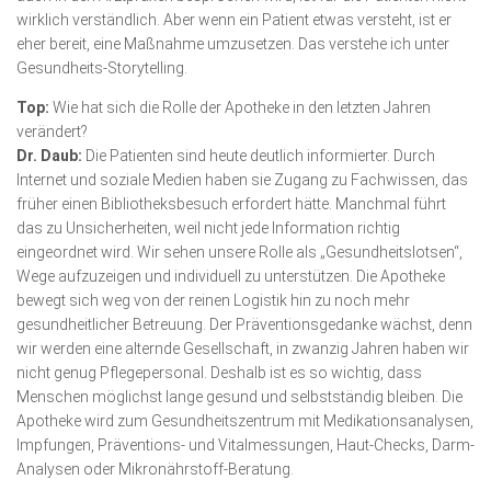
wirklich verständlich. Aber wenn ein Patient etwas versteht, ist er
eher bereit, eine Maß­nah­me umzusetzen. Das verstehe ich unter
Gesundheits-Story­telling.
Top:
Wie hat sich die Rolle der Apotheke in den letzten Jahren
verändert?
Dr. Daub:
Die Patienten sind heute deutlich informierter. Durch
Internet und soziale Medien haben sie Zugang zu Fachwissen, das
früher einen Bibliotheksbesuch erfordert hätte. Manchmal führt
das zu Unsicherheiten, weil nicht jede Information richtig
eingeordnet wird. Wir sehen unsere Rolle als „Gesundheits­lotsen“,
Wege aufzuzeigen und individuell zu unterstützen. Die Apotheke
bewegt sich weg von der reinen Logistik hin zu noch mehr
gesundheitlicher Betreuung. Der Präventionsgedanke wächst, denn
wir werden eine alternde Gesellschaft, in zwanzig Jahren haben wir
nicht genug Pflegepersonal. Deshalb ist es so wichtig, dass
Menschen möglichst lange gesund und selbstständig bleiben. Die
Apotheke wird zum Gesundheitszentrum mit Medikationsanalysen,
Impfun­gen, Präventions- und Vital­messun­gen, Haut-Checks, Darm-
Analysen oder Mikronährstoff-Beratung.