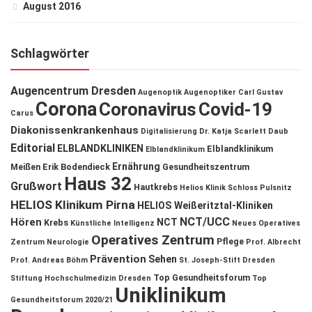
August 2016
Schlagwörter
Augencentrum Dresden
Augenoptik
Augenoptiker
Carl Gustav
Corona
Coronavirus
Covid-19
Carus
Diakonissenkrankenhaus
Digitalisierung
Dr. Katja Scarlett Daub
Editorial
ELBLANDKLINIKEN
Elblandklinikum
Elblandklinikum
Ernährung
Meißen
Erik Bodendieck
Gesundheitszentrum
Haus 32
Grußwort
Hautkrebs
Helios Klinik Schloss Pulsnitz
HELIOS Klinikum Pirna
HELIOS Weißeritztal-Kliniken
NCT/UCC
Hören
NCT
Krebs
Künstliche Intelligenz
Neues Operatives
Operatives Zentrum
Pflege
Zentrum
Neurologie
Prof. Albrecht
Prävention
Sehen
Prof. Andreas Böhm
St. Joseph-Stift Dresden
Top Gesundheitsforum
Stiftung Hochschulmedizin Dresden
Top
Uniklinikum
Gesundheitsforum 2020/21