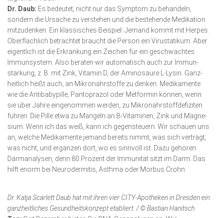
Dr. Daub:
Es bedeutet, nicht nur das Symptom zu behandeln,
sondern die Ursache zu verstehen und die bestehende Medikation
mitzudenken. Ein klassisches Beispiel: Jemand kommt mit Herpes.
Oberflächlich betrachtet braucht die Person ein Virustatikum. Aber
eigentlich ist die Erkrankung ein Zeichen für ein geschwächtes
Immunsystem. Also beraten wir automatisch auch zur Immun­
stärkung, z. B. mit Zink, Vitamin D, der Aminosäure L-Lysin. Ganz­
heitlich heißt auch, an Mikronährstoffe zu denken. Medikamente
wie die Antibabypille, Pantoprazol oder Metformin können, wenn
sie über Jahre eingenommen werden, zu Mikronährstoffdefiziten
führen. Die Pille etwa zu Mängeln an B-Vitaminen, Zink und Mag­ne­
sium. Wenn ich das weiß, kann ich gegensteuern. Wir schauen uns
an, welche Medikamente jemand bereits nimmt, was sich verträgt,
was nicht, und ergänzen dort, wo es sinnvoll ist. Dazu gehö­ren
Darmanalysen, denn 80 Prozent der Immunität sitzt im Darm. Das
hilft enorm bei Neurodermitis, Asthma oder Morbus Crohn.
Dr. Katja Scarlett Daub hat mit ihren vier CITY-Apotheken in Dresden ein
ganzheit­liches Gesundheitskonzept etabliert. / © Bastian Hanitsch