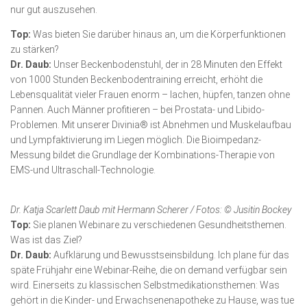
nur gut auszusehen.
Top:
Was bieten Sie darüber hinaus an, um die Körperfunktionen
zu stärken?
Dr. Daub:
Unser Beckenbodenstuhl, der in 28 Minu­ten den Effekt
von 1000 Stunden Beckenboden­training erreicht, erhöht die
Lebensqualität vieler Frauen enorm – lachen, hüpfen, tanzen ohne
Pannen. Auch Männer profitieren – bei Prostata- und Libido-
Problemen. Mit unse­rer Divinia® ist Abnehmen und Muskelaufbau
und Lympfakti­vierung im Liegen möglich. Die Bioimpedanz-
Messung bildet die Grundlage der Kombinations-Therapie von
EMS-und Ultraschall-Technologie.
Dr. Katja Scarlett Daub mit Hermann Scherer / Fotos: © Jusitin Bockey
Top:
Sie planen Webinare zu verschiedenen Gesundheits­themen.
Was ist das Ziel?
Dr. Daub:
Aufklärung und Bewusstseinsbildung. Ich plane für das
späte Frühjahr eine Webinar-Reihe, die on demand verfügbar sein
wird. Einerseits zu klassischen Selbstmedikations­themen: Was
gehört in die Kinder- und Erwachsenenapotheke zu Hause, was tue