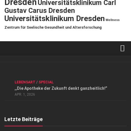
Dresden
Universitätsklinikum Carl
Gustav Carus Dresden
Universitätsklinikum Dresden
Wellness
Zentrum für Seelische Gesundheit und Altersforschung
Verkaufsstellen
Kontakt, Impressum und Rechtliche Angaben
ANZEIGE
/
FORUM GESUNDHEIT
/
GESUND & SCHÖN
/
LEBENSART
/
SPECIAL
Datenschutzerklärung
,,Die Apotheke der Zukunft denkt ganzheitlich!”
Top Magazin Dresden / Ostsachsen
APR. 1, 2026
Letzte Beiträge