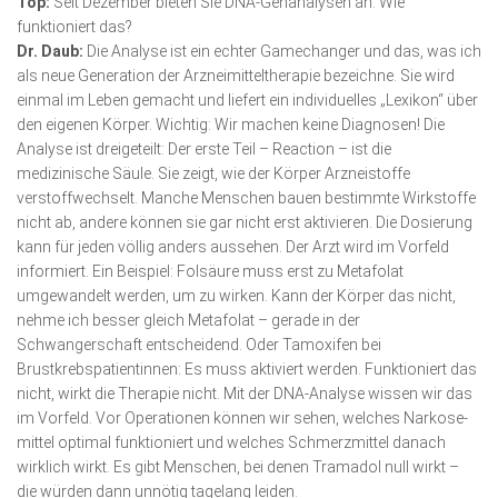
Top:
Seit Dezember bieten Sie DNA-Genanalysen an. Wie
funktioniert das?
Dr. Daub:
Die Analyse ist ein echter Gamechanger und das, was ich
als neue Generation der Arzneimitteltherapie bezeichne. Sie wird
einmal im Leben gemacht und liefert ein individuelles „Lexikon“ über
den eigenen Körper. Wichtig: Wir machen keine Diagnosen! Die
Analyse ist dreigeteilt: Der erste Teil – Reaction – ist die
medizinische Säule. Sie zeigt, wie der Körper Arzneistoffe
verstoffwechselt. Manche Menschen bauen bestimmte Wirkstoffe
nicht ab, andere können sie gar nicht erst aktivieren. Die Dosierung
kann für jeden völlig anders aussehen. Der Arzt wird im Vorfeld
informiert. Ein Beispiel: Folsäure muss erst zu Metafolat
umgewandelt werden, um zu wirken. Kann der Körper das nicht,
nehme ich besser gleich Metafolat – gerade in der
Schwangerschaft entscheidend. Oder Tamoxifen bei
Brustkrebspatientinnen: Es muss aktiviert werden. Funktioniert das
nicht, wirkt die Therapie nicht. Mit der DNA-Analyse wissen wir das
im Vorfeld. Vor Opera­tionen können wir sehen, welches Narkose­
mittel optimal funktioniert und welches Schmerzmittel danach
wirklich wirkt. Es gibt Menschen, bei denen Tramadol null wirkt –
die würden dann unnötig tagelang leiden.