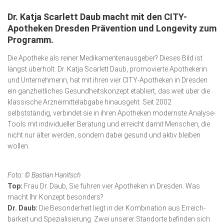
Wirtschaft, Recht, Finanzen
Dr. Katja Scarlett Daub macht mit den CITY-
Zahn, Mund, Kiefer
Apotheken Dresden Prävention und Longevity zum
Programm.
Forum Gesundheit
Die Apotheke als reiner Medika­men­ten­ausgeber? Dieses Bild ist
Allgemein
längst überholt. Dr. Katja Scarlett Daub, promovierte Apothe­kerin
Sehen
und Unter­nehmerin, hat mit ihren vier CITY-Apotheken in Dresden
ein ganzheit­liches Gesundheitskonzept etabliert, das weit über die
Innovationen
klassische Arznei­mittelabgabe hinausgeht. Seit 2002
selbstständig, verbindet sie in ihren Apotheken modernste Analyse-
Kampf gegen Krebs
Tools mit individueller Beratung und erreicht damit Menschen, die
Hören
nicht nur älter werden, sondern dabei gesund und aktiv bleiben
wollen.
Lebensart
Foto: © Bastian Hanitsch
Top:
Frau Dr. Daub, Sie führen vier Apotheken in Dresden. Was
macht Ihr Konzept besonders?
Dr. Daub:
Die Besonderheit liegt in der Kombination aus Erreich­
barkeit und Spezialisierung. Zwei unserer Standorte befinden sich