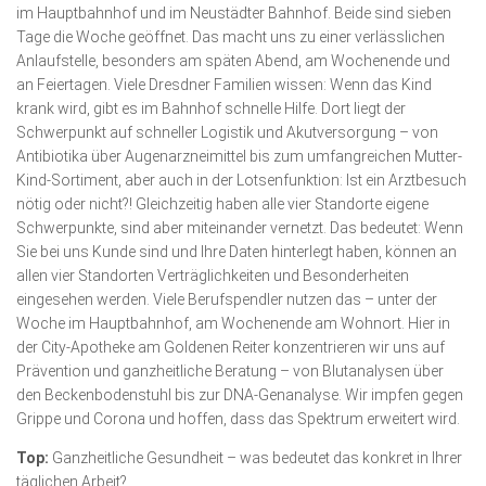
im Hauptbahnhof und im Neustädter Bahnhof. Beide sind sieben
Tage die Woche geöffnet. Das macht uns zu einer verlässlichen
Anlaufstelle, besonders am späten Abend, am Wochenende und
an Feiertagen. Viele Dresdner Familien wissen: Wenn das Kind
krank wird, gibt es im Bahnhof schnelle Hilfe. Dort liegt der
Schwerpunkt auf schneller Logistik und Akutversorgung – von
Antibiotika über Augenarzneimittel bis zum umfangreichen Mutter-
Kind-Sortiment, aber auch in der Lotsen­funktion: Ist ein Arzt­besuch
nötig oder nicht?! Gleichzeitig haben alle vier Standorte eigene
Schwerpunkte, sind aber miteinander vernetzt. Das bedeutet: Wenn
Sie bei uns Kunde sind und Ihre Daten hinterlegt haben, können an
allen vier Stand­orten Verträglich­keiten und Besonderheiten
eingesehen werden. Viele Berufspendler nutzen das – unter der
Woche im Haupt­bahnhof, am Wochen­ende am Wohnort. Hier in
der City-Apotheke am Goldenen Reiter konzentrieren wir uns auf
Präven­tion und ganzheitliche Beratung – von Blutanalysen über
den Becken­boden­­stuhl bis zur DNA-Genana­lyse. Wir impfen gegen
Grippe und Corona und hoffen, dass das Spektrum erweitert wird.
Top:
Ganzheitliche Gesundheit – was bedeutet das konkret in Ihrer
täglichen Arbeit?