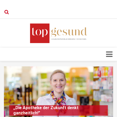
Verkaufsstellen
Kontakt, Impressum und Rechtliche Angaben
Datenschutzerklärung
Top Magazin Dresden / Ostsachsen
Blick ins Innere
Forschung
Herz & Kreislauf
Orthopädie
Schönheit & Wohlbefinden
,,Die Apotheke der Zukunft denkt
ganzheitlich!”
Special