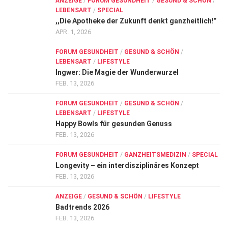
ANZEIGE
/
FORUM GESUNDHEIT
/
GESUND & SCHÖN
/
LEBENSART
/
SPECIAL
,,Die Apotheke der Zukunft denkt ganzheitlich!”
APR. 1, 2026
FORUM GESUNDHEIT
/
GESUND & SCHÖN
/
LEBENSART
/
LIFESTYLE
Ingwer: Die Magie der Wunderwurzel
FEB. 13, 2026
FORUM GESUNDHEIT
/
GESUND & SCHÖN
/
LEBENSART
/
LIFESTYLE
Happy Bowls für gesunden Genuss
FEB. 13, 2026
FORUM GESUNDHEIT
/
GANZHEITSMEDIZIN
/
SPECIAL
Longevity – ein interdisziplinäres Konzept
FEB. 13, 2026
ANZEIGE
/
GESUND & SCHÖN
/
LIFESTYLE
Badtrends 2026
FEB. 13, 2026