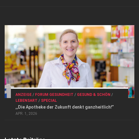
Verkaufsstellen
Kontakt, Impressum und Rechtliche Angaben
Datenschutzerklärung
Top Magazin Dresden / Ostsachsen
ANZEIGE
/
FORUM GESUNDHEIT
/
GESUND & SCHÖN
/
LEBENSART
/
SPECIAL
,,Die Apotheke der Zukunft denkt ganzheitlich!”
APR. 1, 2026