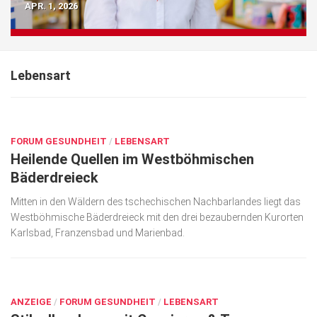
Ingwer: Die Magie der Wunderwurzel
Happy Bowls für gesunden Genuss
Räume, die Gesundheit unterstützen
APR. 1, 2026
Wirtschaft, Recht, Finanzen
Zahn, Mund, Kiefer
Forum Gesundheit
Lebensart
Allgemein
SEP. 11, 2024
Sehen
FORUM GESUNDHEIT
/
LEBENSART
Innovationen
Heilende Quellen im Westböhmischen
Kampf gegen Krebs
Bäderdreieck
Hören
Mitten in den Wäldern des tschechischen Nachbarlandes liegt das
Westböhmische Bäderdreieck mit den drei bezaubernden Kurorten
Lebensart
Karlsbad, Franzensbad und Marienbad.
SEP. 11, 2024
ANZEIGE
/
FORUM GESUNDHEIT
/
LEBENSART