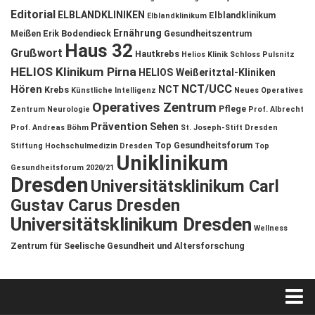
Editorial
ELBLANDKLINIKEN
Elblandklinikum
Elblandklinikum
Ernährung
Meißen
Erik Bodendieck
Gesundheitszentrum
Haus 32
Grußwort
Hautkrebs
Helios Klinik Schloss Pulsnitz
HELIOS Klinikum Pirna
HELIOS Weißeritztal-Kliniken
NCT/UCC
Hören
NCT
Krebs
Künstliche Intelligenz
Neues Operatives
Operatives Zentrum
Pflege
Zentrum
Neurologie
Prof. Albrecht
Prävention
Sehen
Prof. Andreas Böhm
St. Joseph-Stift Dresden
Top Gesundheitsforum
Stiftung Hochschulmedizin Dresden
Top
Uniklinikum
Gesundheitsforum 2020/21
Dresden
Universitätsklinikum Carl
Gustav Carus Dresden
Universitätsklinikum Dresden
Wellness
Zentrum für Seelische Gesundheit und Altersforschung