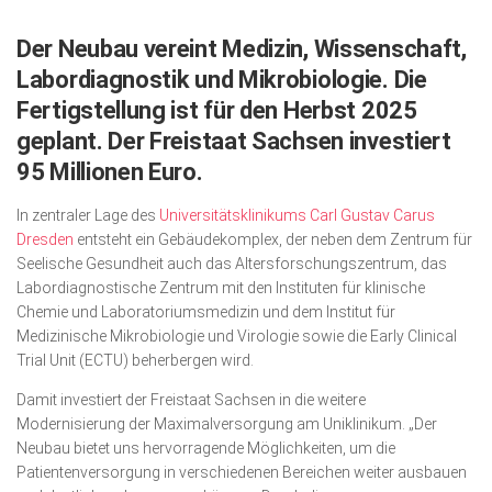
Wirtschaft, Recht, Finanzen
Der Neubau vereint Medizin, Wissenschaft,
Zahn, Mund, Kiefer
Labordiagnostik und Mikrobiologie. Die
Forum Gesundheit
Fertigstellung ist für den Herbst 2025
Allgemein
geplant. Der Freistaat Sachsen investiert
95 Millionen Euro.
Sehen
Innovationen
In zentraler Lage des
Universitätsklinikums Carl Gustav Carus
Dresden
entsteht ein Gebäudekomplex, der neben dem Zentrum für
Kampf gegen Krebs
Seelische Gesundheit auch das Altersforschungszentrum, das
Labordiagnostische Zentrum mit den Instituten für klinische
Hören
Chemie und Laboratoriumsmedizin und dem Institut für
Medizinische Mikrobiologie und Virologie sowie die Early Clinical
Lebensart
Trial Unit (ECTU) beherbergen wird.
Damit investiert der Freistaat Sachsen in die weitere
Modernisierung der Maximalversorgung am Uniklinikum. „Der
Neubau bietet uns hervorragende Möglichkeiten, um die
Patientenversorgung in verschiedenen Bereichen weiter ausbauen