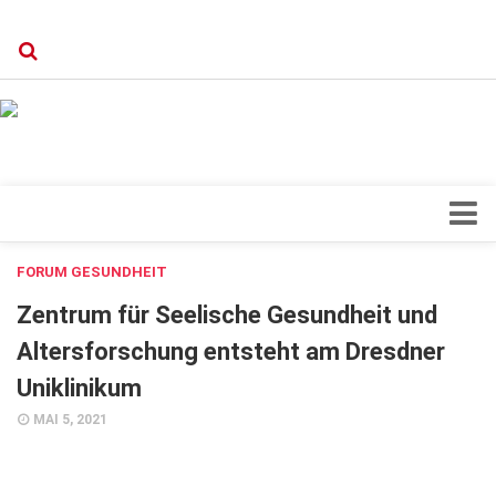
Verkaufsstellen
Kontakt, Impressum und Rechtliche Angaben
Datenschutzerklärung
Top Magazin Dresden / Ostsachsen
Blick ins Innere
FORUM GESUNDHEIT
Forschung
Zentrum für Seelische Gesundheit und
Herz & Kreislauf
Altersforschung entsteht am Dresdner
Uniklinikum
Orthopädie
MAI 5, 2021
Schönheit & Wohlbefinden
Special