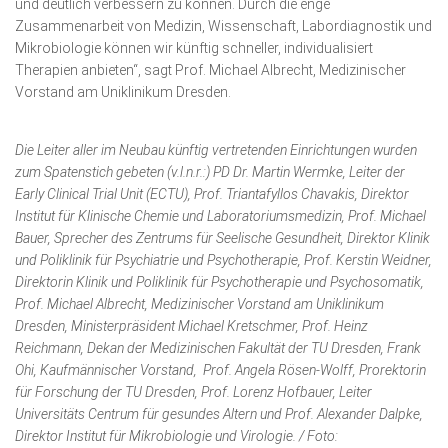
und deutlich verbessern zu können. Durch die enge
Zusammenarbeit von Medizin, Wissenschaft, Labordiagnostik und
Mikrobiologie können wir künftig schneller, individualisiert
Therapien anbieten“, sagt Prof. Michael Albrecht, Medizinischer
Vorstand am Uniklinikum Dresden.
Die Leiter aller im Neubau künftig vertretenden Einrichtungen wurden
zum Spatenstich gebeten (v.l.n.r.:) PD Dr. Martin Wermke, Leiter der
Early Clinical Trial Unit (ECTU), Prof. Triantafyllos Chavakis, Direktor
Institut für Klinische Chemie und Laboratoriumsmedizin, Prof. Michael
Bauer, Sprecher des Zentrums für Seelische Gesundheit, Direktor Klinik
und Poliklinik für Psychiatrie und Psychotherapie, Prof. Kerstin Weidner,
Direktorin Klinik und Poliklinik für Psychotherapie und Psychosomatik,
Prof. Michael Albrecht, Medizinischer Vorstand am Uniklinikum
Dresden, Ministerpräsident Michael Kretschmer, Prof. Heinz
Reichmann, Dekan der Medizinischen Fakultät der TU Dresden, Frank
Ohi, Kaufmännischer Vorstand, Prof. Angela Rösen-Wolff, Prorektorin
für Forschung der TU Dresden, Prof. Lorenz Hofbauer, Leiter
Universitäts Centrum für gesundes Altern und Prof. Alexander Dalpke,
Direktor Institut für Mikrobiologie und Virologie. / Foto: