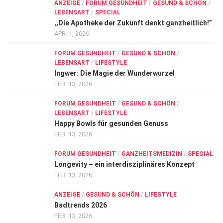
ANZEIGE
/
FORUM GESUNDHEIT
/
GESUND & SCHÖN
/
LEBENSART
/
SPECIAL
,,Die Apotheke der Zukunft denkt ganzheitlich!”
APR. 1, 2026
FORUM GESUNDHEIT
/
GESUND & SCHÖN
/
LEBENSART
/
LIFESTYLE
Ingwer: Die Magie der Wunderwurzel
FEB. 13, 2026
FORUM GESUNDHEIT
/
GESUND & SCHÖN
/
LEBENSART
/
LIFESTYLE
Happy Bowls für gesunden Genuss
FEB. 13, 2026
FORUM GESUNDHEIT
/
GANZHEITSMEDIZIN
/
SPECIAL
Longevity – ein interdisziplinäres Konzept
FEB. 13, 2026
ANZEIGE
/
GESUND & SCHÖN
/
LIFESTYLE
Badtrends 2026
FEB. 13, 2026