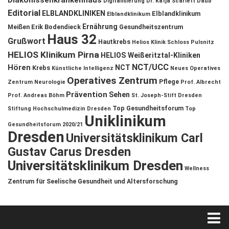
Diakonissenkrankenhaus
Digitalisierung
Dr. Katja Scarlett Daub
Editorial
ELBLANDKLINIKEN
Elblandklinikum
Elblandklinikum
Ernährung
Meißen
Erik Bodendieck
Gesundheitszentrum
Haus 32
Grußwort
Hautkrebs
Helios Klinik Schloss Pulsnitz
HELIOS Klinikum Pirna
HELIOS Weißeritztal-Kliniken
NCT/UCC
Hören
NCT
Krebs
Künstliche Intelligenz
Neues Operatives
Operatives Zentrum
Pflege
Zentrum
Neurologie
Prof. Albrecht
Prävention
Sehen
Prof. Andreas Böhm
St. Joseph-Stift Dresden
Top Gesundheitsforum
Stiftung Hochschulmedizin Dresden
Top
Uniklinikum
Gesundheitsforum 2020/21
Dresden
Universitätsklinikum Carl
Gustav Carus Dresden
Universitätsklinikum Dresden
Wellness
Zentrum für Seelische Gesundheit und Altersforschung