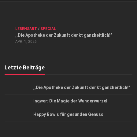
Verkaufsstellen
Kontakt, Impressum und Rechtliche Angaben
ANZEIGE
/
FORUM GESUNDHEIT
/
GESUND & SCHÖN
/
LEBENSART
/
SPECIAL
Datenschutzerklärung
,,Die Apotheke der Zukunft denkt ganzheitlich!”
Top Magazin Dresden / Ostsachsen
APR. 1, 2026
Letzte Beiträge
,,Die Apotheke der Zukunft denkt ganzheitlich!”
Ingwer: Die Magie der Wunderwurzel
Happy Bowls für gesunden Genuss