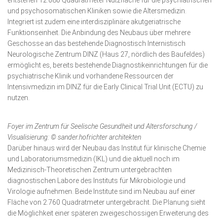
entstehen 12.080 Quadratmeter Nutzfläche für die psychiatrischen
und psychosomatischen Kliniken sowie die Altersmedizin.
Integriert ist zudem eine interdisziplinäre akutgeriatrische
Funktionseinheit. Die Anbindung des Neubaus über mehrere
Geschosse an das bestehende Diagnostisch Internistisch
Neurologische Zentrum DINZ (Haus 27, nördlich des Baufeldes)
ermöglicht es, bereits bestehende Diagnostikeinrichtungen für die
psychiatrische Klinik und vorhandene Ressourcen der
Intensivmedizin im DINZ für die Early Clinical Trial Unit (ECTU) zu
nutzen.
Foyer im Zentrum für Seelische Gesundheit und Altersforschung /
Visualisierung: © sander.hofrichter architekten
Darüber hinaus wird der Neubau das Institut für klinische Chemie
und Laboratoriumsmedizin (IKL) und die aktuell noch im
Medizinisch-Theoretischen Zentrum untergebrachten
diagnostischen Labore des Instituts für Mikrobiologie und
Virologie aufnehmen. Beide Institute sind im Neubau auf einer
Fläche von 2.760 Quadratmeter untergebracht. Die Planung sieht
die Möglichkeit einer späteren zweigeschossigen Erweiterung des