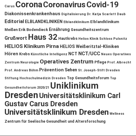
Corona
Coronavirus
Covid-19
Carus
Diakonissenkrankenhaus
Digitalisierung
Dr. Katja Scarlett Daub
Editorial
ELBLANDKLINIKEN
Elblandklinikum
Elblandklinikum
Ernährung
Meißen
Erik Bodendieck
Gesundheitszentrum
Haus 32
Grußwort
Hautkrebs
Helios Klinik Schloss Pulsnitz
HELIOS Klinikum Pirna
HELIOS Weißeritztal-Kliniken
NCT/UCC
Hören
NCT
Krebs
Künstliche Intelligenz
Neues Operatives
Operatives Zentrum
Pflege
Zentrum
Neurologie
Prof. Albrecht
Prävention
Sehen
Prof. Andreas Böhm
St. Joseph-Stift Dresden
Top Gesundheitsforum
Stiftung Hochschulmedizin Dresden
Top
Uniklinikum
Gesundheitsforum 2020/21
Dresden
Universitätsklinikum Carl
Gustav Carus Dresden
Universitätsklinikum Dresden
Wellness
Zentrum für Seelische Gesundheit und Altersforschung