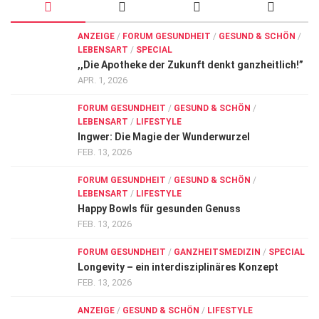
ANZEIGE
/
FORUM GESUNDHEIT
/
GESUND & SCHÖN
/
LEBENSART
/
SPECIAL
,,Die Apotheke der Zukunft denkt ganzheitlich!”
APR. 1, 2026
FORUM GESUNDHEIT
/
GESUND & SCHÖN
/
LEBENSART
/
LIFESTYLE
Ingwer: Die Magie der Wunderwurzel
FEB. 13, 2026
FORUM GESUNDHEIT
/
GESUND & SCHÖN
/
LEBENSART
/
LIFESTYLE
Happy Bowls für gesunden Genuss
FEB. 13, 2026
FORUM GESUNDHEIT
/
GANZHEITSMEDIZIN
/
SPECIAL
Longevity – ein interdisziplinäres Konzept
FEB. 13, 2026
ANZEIGE
/
GESUND & SCHÖN
/
LIFESTYLE