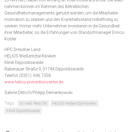
zu nehmen, haben von An­fang an volle Kostenkontrolle. Die Maß­
nahmen können im Rahmen des Betrieb­lichen
Gesundheitsmanage­ments genutzt werden, um die Mit­arbeiter­
moti­vation zu stärken und den Krankheits­stand mittelfristig zu
senken. Immer mehr Unternehmer investieren in die Gesundheit
ihrer Mit­arbeiter, so die Erfahrungen von Stand­ortmanager Enrico
Kobler.
HPC Dresdner Land
HELIOS Weißeritztal-Kliniken
Klinik Dippoldiswalde
Rabenauer Straße 9, 01744 Dippoldiswalde
Telefon (0351) 646 7358
www.helios-preventioncenter.de
Sabine Dittrich/Philipp Demankowski
Tags:
Dr. med. Petra Ott
HELIOS Weißeritztal-Kliniken
Klinik Dippoldiswalde