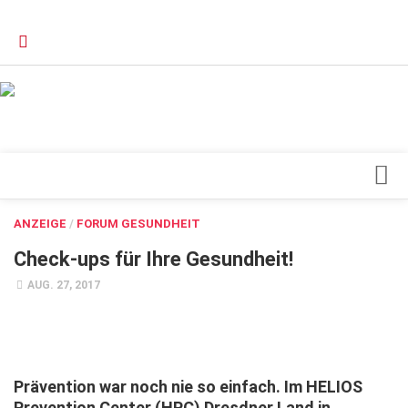
Verkaufsstellen
Kontakt, Impressum und Rechtliche Angaben
Datenschutzerklärung
Top Magazin Dresden / Ostsachsen
Blick ins Innere
ANZEIGE
/
FORUM GESUNDHEIT
Forschung
Check-ups für Ihre Gesundheit!
Herz & Kreislauf
AUG. 27, 2017
Orthopädie
Schönheit & Wohlbefinden
Special
Prävention war noch nie so einfach. Im HELIOS
Prevention Center (HPC) Dresdner Land in