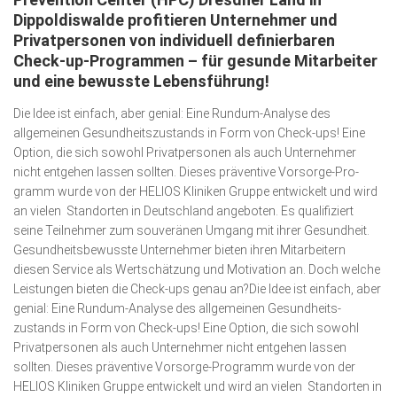
Wirtschaft, Recht, Finanzen
Dippoldiswalde profitieren Unternehmer und
Privatpersonen von individuell definierbaren
Zahn, Mund, Kiefer
Check-up-Programmen – für gesunde Mitarbeiter
Forum Gesundheit
und eine bewusste Lebensführung!
Allgemein
Die Idee ist einfach, aber genial: Eine Rund­um-Analyse des
allgemeinen Ge­sundheits­zustands in Form von Check-ups! Eine
Sehen
Option, die sich sowohl Privat­personen als auch Unter­nehmer
nicht entgehen lassen sollten. Dieses prä­ventive Vor­sorge-Pro­
Innovationen
gramm wurde von der HELIOS Kliniken Gruppe entwickelt und wird
Kampf gegen Krebs
an vielen Standorten in Deutsch­land angeboten. Es qualifiziert
seine Teil­nehmer zum souveränen Umgang mit ihrer Gesund­heit.
Hören
Gesund­heits­bewuss­te Unter­neh­mer bieten ihren Mitarbeitern
diesen Service als Wert­schätzung und Motiva­tion an. Doch welche
Lebensart
Leistungen bieten die Check-ups genau an?Die Idee ist einfach, aber
genial: Eine Rund­um-Analyse des allgemeinen Ge­sundheits­
zustands in Form von Check-ups! Eine Option, die sich sowohl
Privat­personen als auch Unter­nehmer nicht entgehen lassen
sollten. Dieses prä­ventive Vor­sorge-Pro­gramm wurde von der
HELIOS Kliniken Gruppe entwickelt und wird an vielen Standorten in