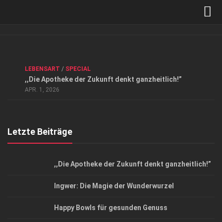
Verkaufsstellen
Kontakt, Impressum und Rechtliche Angaben
ANZEIGE
/
FORUM GESUNDHEIT
/
GESUND & SCHÖN
/
LEBENSART
/
SPECIAL
Datenschutzerklärung
,,Die Apotheke der Zukunft denkt ganzheitlich!”
Top Magazin Dresden / Ostsachsen
APR. 1, 2026
Letzte Beiträge
,,Die Apotheke der Zukunft denkt ganzheitlich!”
Ingwer: Die Magie der Wunderwurzel
Happy Bowls für gesunden Genuss