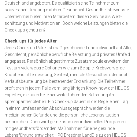
Deutsch­land angeboten. Es qualifiziert seine Teil­nehmer zum
souveränen Umgang mit ihrer Gesund­heit. Gesund­heits­bewuss­te
Unter­neh­mer bieten ihren Mitarbeitern diesen Service als Wert­
schätzung und Motiva­tion an. Doch welche Leistungen bieten die
Check-ups genau an?
Check-ups für jedes Alter
Jedes Check-up-Paket ist maßgeschneidert und individuell auf Alter,
Geschlecht, persönliche berufliche Belastung und privates Umfeld
angepasst. Persönlich abgestimmte Zusatzmodule erweitern den
Test um viele weitere Optionen wie zum Beispiel Krebsvorsorge,
Knochendichte­messung, Sehtest, mentale Gesundheit oder auch
Verlaufsbeurtei­lung bei bestehender Erkrankung. Die Teil­neh­mer
profitieren in jedem Falle vom lang­jährigen Know-how der HELIOS
Exper­ten, die auch bei einer weiterführenden Be­treuung An­
sprechpartner bleiben. Ein Check-up dauert in der Regel einen Tag.
In einem um­fassenden Abschluss­ge­spräch werden die
medizinischen Befun­de und die persönliche Lebenssituation
besprochen. Dann wird gemeinsam ein individuelles Pro­gramm
mit gesundheitsfördernden Maß­­­nahmen für eine gesunde
Lebensfüh­rung entwickelt.HPC Dresdner LandDie zu den HELIOS