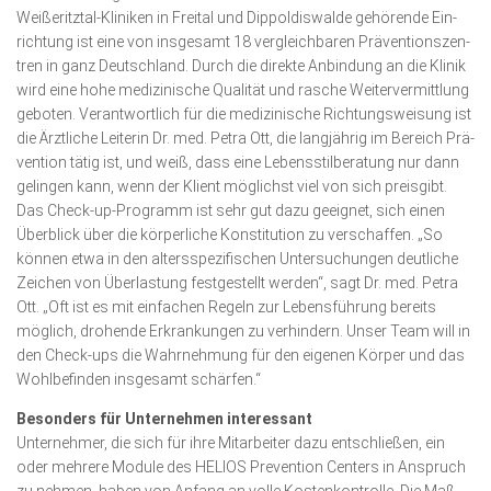
Wei­ße­ritztal-Klini­ken in Freital und Dippol­dis­walde gehö­ren­de Ein­­
richtung ist eine von insgesamt 18 vergleichbaren Prä­ven­tions­­­zen­
tren in ganz Deutsch­land. Durch die di­rekte ­Anbin­dung an die Klinik
wird eine hohe medizinische Qualität und rasche Wei­ter­ver­mitt­lung
ge­bo­­­ten. Ver­antwort­lich für die medizinische Rich­tungs­­­weisung ist
die Ärztliche Leiterin Dr. med. Petra Ott, die langjährig im Bereich Prä­
ven­tion tätig ist, und weiß, dass eine Lebensstil­beratung nur dann
gelingen kann, wenn der Klient möglichst viel von sich preisgibt.
Das Check-up-Programm ist sehr gut dazu geeignet, sich einen
Überblick über die körperliche Konstitution zu verschaffen. „So
können etwa in den altersspezifischen Untersu­chun­gen deutliche
Zei­chen von Überlastung festgestellt werden“, sagt Dr. med. Petra
Ott. „Oft ist es mit einfachen Regeln zur Lebensführung bereits
möglich, drohende Erkrankungen zu verhindern. Un­ser Team will in
den Check-ups die Wahr­­nehmung für den eigenen Körper und das
Wohlbefinden insgesamt schärfen.“
Besonders für Unternehmen interessant
Unternehmer, die sich für ihre Mitar­beiter dazu entschließen, ein
oder mehrere Module des HELIOS Prevention Centers in Anspruch