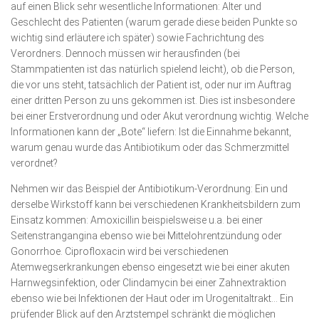
auf einen Blick sehr wesentliche Informationen: Alter und
Geschlecht des Patienten (warum gerade diese beiden Punkte so
wichtig sind erläutere ich später) sowie Fachrichtung des
Verordners. Dennoch müssen wir herausfinden (bei
Stammpatienten ist das natürlich spielend leicht), ob die Person,
die vor uns steht, tatsächlich der Patient ist, oder nur im Auftrag
einer dritten Person zu uns gekommen ist. Dies ist insbesondere
bei einer Erstverordnung und oder Akut verordnung wichtig. Welche
Informationen kann der „Bote“ liefern: Ist die Einnahme bekannt,
warum genau wurde das Antibiotikum oder das Schmerzmittel
verordnet?
Nehmen wir das Beispiel der Antibiotikum-Verordnung: Ein und
derselbe Wirkstoff kann bei verschiedenen Krankheitsbildern zum
Einsatz kommen: Amoxicillin beispielsweise u.a. bei einer
Seitenstrangangina ebenso wie bei Mittelohrentzündung oder
Gonorrhoe. Ciprofloxacin wird bei verschiedenen
Atemwegserkrankungen ebenso eingesetzt wie bei einer akuten
Harnwegsinfektion, oder Clindamycin bei einer Zahnextraktion
ebenso wie bei Infektionen der Haut oder im Urogenitaltrakt… Ein
prüfender Blick auf den Arztstempel schränkt die möglichen