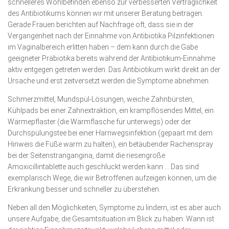
schnelleres Wohlbefinden ebenso zur verbesserten Verträglichkeit
des Antibiotikums können wir mit unserer Beratung beitragen.
Gerade Frauen berichten auf Nachfrage oft, dass sie in der
Vergangenheit nach der Einnahme von Antibiotika Pilzinfektionen
im Vaginalbereich erlitten haben – dem kann durch die Gabe
geeigneter Präbiotika bereits während der Antibiotikum-Einnahme
aktiv entgegen getreten werden. Das Antibiotikum wirkt direkt an der
Ursache und erst zeitversetzt werden die Symptome abnehmen.
Schmerzmittel, Mundspül-Lösungen, weiche Zahnbürsten,
Kühlpads bei einer Zahnextraktion, ein krampflösendes Mittel, ein
Wärmepflaster (die Wärmflasche für unterwegs) oder der
Durchspülungstee bei einer Harnwegsinfektion (gepaart mit dem
Hinweis die Füße warm zu halten), ein betäubender Rachenspray
bei der Seitenstrangangina, damit die riesengroße
Amoxicillintablette auch geschluckt werden kann … Das sind
exemplarisch Wege, die wir Betroffenen aufzeigen können, um die
Erkrankung besser und schneller zu überstehen.
Neben all den Möglichkeiten, Symptome zu lindern, ist es aber auch
unsere Aufgabe, die Gesamtsituation im Blick zu haben: Wann ist