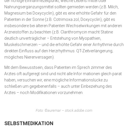
der richtige Einnahmezeitpunkt, welche Lebens mittel oder
Nahrungsergänzungsmittel sollten gemieden werden (z.B. Milch,
Magnesium bei Doxycyclin), gibt es eine erhöhte Gefahr für den
Patienten in der Sonne (z.B. Cotrimoxa zol, Doxycyclin), gibt es
insbesondere bei älteren Patienten Wechselwirkungen mit anderen
Arzneistoffen zu beachten (z.B. Clarithromycin macht Statine
deutlich unverträglicher – Entstehung von Myopathien,
Muskelschmerzen – und die erhöhte Gefahr einer Arrhythmie durch
direkten Einfluss auf den Herzrhythmus: QT-Zeitverlängerung;
mögliches Nierenversagen).
Mit dem Bewusstsein, dass Patienten im Sprech zimmer des
Arztes oft aufgeregt sind und nicht alle Infor mationen gleich parat
haben, versuchen wir, eine mögliche Informationslücke zu
schließen um gegebenenfalls – auch unter Einbeziehung des
Arztes – noch Modifikationen vorzunehmen.
Foto: ©auremar – stock.adobe.com
SELBSTMEDIKATION