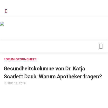
Verkaufsstellen
Kontakt, Impressum und Rechtliche Angaben
Datenschutzerklärung
Top Magazin Dresden / Ostsachsen
Blick ins Innere
FORUM GESUNDHEIT
Forschung
Gesundheitskolumne von Dr. Katja
Herz & Kreislauf
Scarlett Daub: Warum Apotheker fragen?
Orthopädie
SEP. 17, 2018
Schönheit & Wohlbefinden
Special