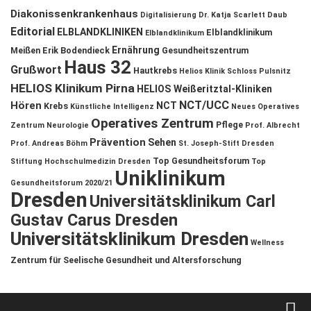
Diakonissenkrankenhaus
Digitalisierung
Dr. Katja Scarlett Daub
Editorial
ELBLANDKLINIKEN
Elblandklinikum
Elblandklinikum
Ernährung
Meißen
Erik Bodendieck
Gesundheitszentrum
Haus 32
Grußwort
Hautkrebs
Helios Klinik Schloss Pulsnitz
HELIOS Klinikum Pirna
HELIOS Weißeritztal-Kliniken
NCT/UCC
Hören
NCT
Krebs
Künstliche Intelligenz
Neues Operatives
Operatives Zentrum
Pflege
Zentrum
Neurologie
Prof. Albrecht
Prävention
Sehen
Prof. Andreas Böhm
St. Joseph-Stift Dresden
Top Gesundheitsforum
Stiftung Hochschulmedizin Dresden
Top
Uniklinikum
Gesundheitsforum 2020/21
Dresden
Universitätsklinikum Carl
Gustav Carus Dresden
Universitätsklinikum Dresden
Wellness
Zentrum für Seelische Gesundheit und Altersforschung