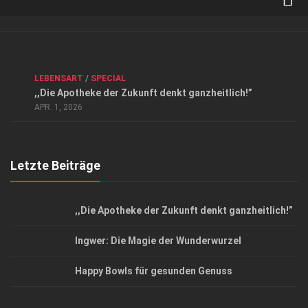
Verkaufsstellen
Kontakt, Impressum und Rechtliche Angaben
ANZEIGE
/
FORUM GESUNDHEIT
/
GESUND & SCHÖN
/
LEBENSART
/
SPECIAL
Datenschutzerklärung
,,Die Apotheke der Zukunft denkt ganzheitlich!”
Top Magazin Dresden / Ostsachsen
APR. 1, 2026
Letzte Beiträge
,,Die Apotheke der Zukunft denkt ganzheitlich!”
Ingwer: Die Magie der Wunderwurzel
Happy Bowls für gesunden Genuss