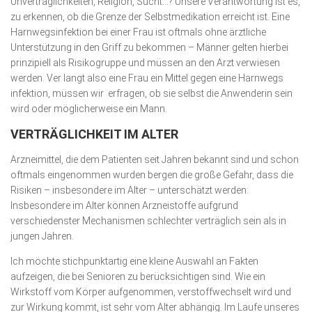
Unverträglichkeiten, Religion, Sucht…? Unsere Verantwortung ist es,
zu erkennen, ob die Grenze der Selbstmedikation erreicht ist. Eine
Harnwegsinfektion bei einer Frau ist oftmals ohne ärztliche
Unterstützung in den Griff zu bekommen – Männer gelten hierbei
prinzipiell als Risikogruppe und müssen an den Arzt verwiesen
werden. Ver langt also eine Frau ein Mittel gegen eine Harnwegs
infektion, müssen wir erfragen, ob sie selbst die Anwenderin sein
wird oder möglicherweise ein Mann.
VERTRÄGLICHKEIT IM ALTER
Arzneimittel, die dem Patienten seit Jahren bekannt sind und schon
oftmals eingenommen wurden bergen die große Gefahr, dass die
Risiken – insbesondere im Alter – unterschätzt werden:
Insbesondere im Alter können Arzneistoffe aufgrund
verschiedenster Mechanismen schlechter verträglich sein als in
jungen Jahren.
Ich möchte stichpunktartig eine kleine Auswahl an Fakten
aufzeigen, die bei Senioren zu berücksichtigen sind. Wie ein
Wirkstoff vom Körper aufgenommen, verstoffwechselt wird und
zur Wirkung kommt, ist sehr vom Alter abhängig. Im Laufe unseres