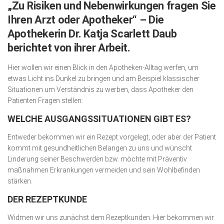
„Zu Risiken und Nebenwirkungen fragen Sie
Wirtschaft, Recht, Finanzen
Ihren Arzt oder Apotheker“ – Die
Zahn, Mund, Kiefer
Apothekerin Dr. Katja Scarlett Daub
Forum Gesundheit
berichtet von ihrer Arbeit.
Allgemein
Hier wollen wir einen Blick in den Apotheken-Alltag werfen, um
etwas Licht ins Dunkel zu bringen und am Beispiel klassischer
Sehen
Situationen um Verständnis zu werben, dass Apotheker den
Innovationen
Patienten Fragen stellen:
Kampf gegen Krebs
WELCHE AUSGANGSSITUATIONEN GIBT ES?
Hören
Entweder bekommen wir ein Rezept vorgelegt, oder aber der Patient
kommt mit gesundheitlichen Belangen zu uns und wünscht
Lebensart
Linderung seiner Beschwerden bzw. möchte mit Präventiv
maßnahmen Erkrankungen vermeiden und sein Wohlbefinden
stärken.
DER REZEPTKUNDE
Widmen wir uns zunächst dem Rezeptkunden. Hier bekommen wir