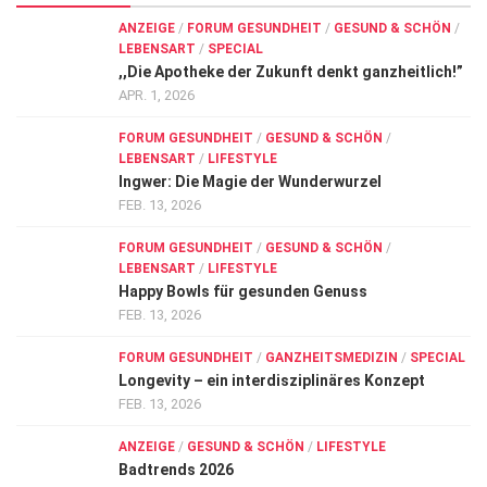
ANZEIGE
/
FORUM GESUNDHEIT
/
GESUND & SCHÖN
/
LEBENSART
/
SPECIAL
,,Die Apotheke der Zukunft denkt ganzheitlich!”
APR. 1, 2026
FORUM GESUNDHEIT
/
GESUND & SCHÖN
/
LEBENSART
/
LIFESTYLE
Ingwer: Die Magie der Wunderwurzel
FEB. 13, 2026
FORUM GESUNDHEIT
/
GESUND & SCHÖN
/
LEBENSART
/
LIFESTYLE
Happy Bowls für gesunden Genuss
FEB. 13, 2026
FORUM GESUNDHEIT
/
GANZHEITSMEDIZIN
/
SPECIAL
Longevity – ein interdisziplinäres Konzept
FEB. 13, 2026
ANZEIGE
/
GESUND & SCHÖN
/
LIFESTYLE
Badtrends 2026