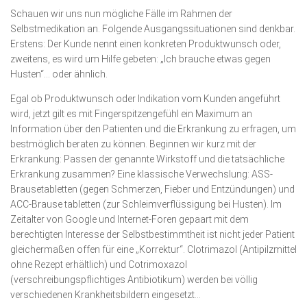
Schauen wir uns nun mögliche Fälle im Rahmen der
Selbstmedikation an. Folgende Ausgangssituationen sind denkbar.
Erstens: Der Kunde nennt einen konkreten Produktwunsch oder,
zweitens, es wird um Hilfe gebeten: „Ich brauche etwas gegen
Husten“… oder ähnlich.
Egal ob Produktwunsch oder Indikation vom Kunden angeführt
wird, jetzt gilt es mit Fingerspitzengefühl ein Maximum an
Information über den Patienten und die Erkrankung zu erfragen, um
bestmöglich beraten zu können. Beginnen wir kurz mit der
Erkrankung: Passen der genannte Wirkstoff und die tatsächliche
Erkrankung zusammen? Eine klassische Verwechslung: ASS-
Brausetabletten (gegen Schmerzen, Fieber und Entzündungen) und
ACC-Brause tabletten (zur Schleimverflüssigung bei Husten). Im
Zeitalter von Google und Internet-Foren gepaart mit dem
berechtigten Interesse der Selbstbestimmtheit ist nicht jeder Patient
gleichermaßen offen für eine „Korrektur“. Clotrimazol (Antipilzmittel
ohne Rezept erhältlich) und Cotrimoxazol
(verschreibungspflichtiges Antibiotikum) werden bei völlig
verschiedenen Krankheitsbildern eingesetzt…