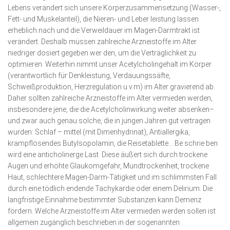
Lebens verändert sich unsere Körperzusammensetzung (Wasser-,
Fett- und Muskelanteil), die Nieren- und Leber leistung lassen
erheblich nach und die Verweildauer im Magen-Darmtrakt ist
verändert. Deshalb müssen zahlreiche Arzneistoffe im Alter
niedriger dosiert gegeben wer den, um die Verträglichkeit zu
optimieren. Weiterhin nimmt unser Acetylcholingehalt im Körper
(verantwortlich für Denkleistung, Verdauungssäfte,
Schweißproduktion, Herzregulation u.v.m) im Alter gravierend ab.
Daher sollten zahlreiche Arzneistoffe im Alter vermieden werden,
insbesondere jene, die die Acetylcholinwirkung weiter absenken–
und zwar auch genau solche, die in jungen Jahren gut vertragen
wurden: Schlaf – mittel (mit Dimenhydrinat), Antiallergika,
krampflösendes Butylsopolamin, die Reisetablette… Be schrie ben
wird eine anticholinerge Last. Diese äußert sich durch trockene
Augen und erhöhte Glaukomgefahr, Mundtrockenheit, trockene
Haut, schlechtere Magen-Darm-Tätigkeit und im schlimmsten Fall
durch eine tödlich endende Tachykardie oder einem Delirium. Die
langfristige Einnahme bestimmter Substanzen kann Demenz
fördern. Welche Arzneistoffe im Alter vermieden werden sollen ist
allgemein zugänglich beschrieben in der sogenannten