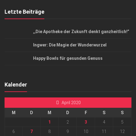
Letzte Beiträge
,,Die Apotheke der Zukunft denkt ganzheitlich!”
Ingwer: Die Magie der Wunderwurzel
Happy Bowls für gesunden Genuss
Kalender
April 2020
M
D
M
D
F
S
S
1
2
3
4
5
6
7
8
9
10
11
12