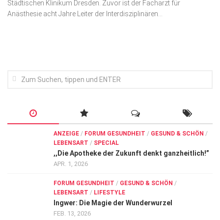
Städtischen Klinikum Dresden. Zuvor ist der Facharzt für
Wirtschaft, Recht, Finanzen
Anästhesie acht Jahre Leiter der Interdisziplinären...
Zahn, Mund, Kiefer
Forum Gesundheit
Allgemein
Sehen
Innovationen
Kampf gegen Krebs
Hören
ANZEIGE
/
FORUM GESUNDHEIT
/
GESUND & SCHÖN
/
LEBENSART
/
SPECIAL
Lebensart
,,Die Apotheke der Zukunft denkt ganzheitlich!”
APR. 1, 2026
FORUM GESUNDHEIT
/
GESUND & SCHÖN
/
LEBENSART
/
LIFESTYLE
Ingwer: Die Magie der Wunderwurzel
FEB. 13, 2026