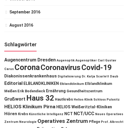
September 2016
August 2016
Schlagwörter
Augencentrum Dresden
Augenoptik
Augenoptiker
Carl Gustav
Corona
Coronavirus
Covid-19
Carus
Diakonissenkrankenhaus
Digitalisierung
Dr. Katja Scarlett Daub
Editorial
ELBLANDKLINIKEN
Elblandklinikum
Elblandklinikum
Ernährung
Meißen
Erik Bodendieck
Gesundheitszentrum
Haus 32
Grußwort
Hautkrebs
Helios Klinik Schloss Pulsnitz
HELIOS Klinikum Pirna
HELIOS Weißeritztal-Kliniken
NCT/UCC
Hören
NCT
Krebs
Künstliche Intelligenz
Neues Operatives
Operatives Zentrum
Pflege
Zentrum
Neurologie
Prof. Albrecht