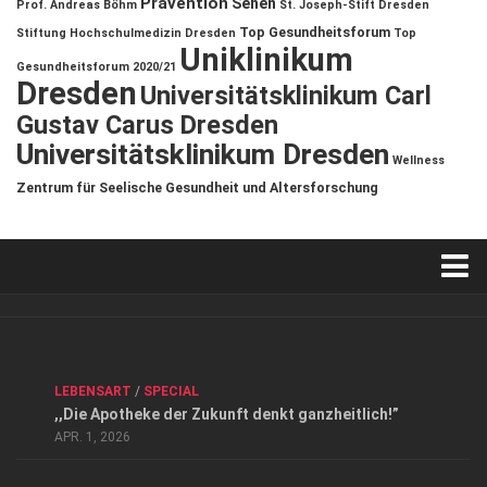
Prävention
Sehen
Prof. Andreas Böhm
St. Joseph-Stift Dresden
Top Gesundheitsforum
Stiftung Hochschulmedizin Dresden
Top
Uniklinikum
Gesundheitsforum 2020/21
Dresden
Universitätsklinikum Carl
Gustav Carus Dresden
Universitätsklinikum Dresden
Wellness
Zentrum für Seelische Gesundheit und Altersforschung
Verkaufsstellen
Kontakt, Impressum und Rechtliche Angaben
ANZEIGE
/
FORUM GESUNDHEIT
/
GESUND & SCHÖN
/
LEBENSART
/
SPECIAL
Datenschutzerklärung
,,Die Apotheke der Zukunft denkt ganzheitlich!”
Top Magazin Dresden / Ostsachsen
APR. 1, 2026