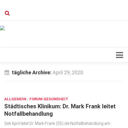
Verkaufsstellen
Kontakt, Impressum und Rechtliche Angaben
Datenschutzerklärung
Top Magazin Dresden / Ostsachsen
Blick ins Innere
tägliche Archive:
April 29, 2020
Forschung
APR. 29, 2020
Herz & Kreislauf
ALLGEMEIN
Orthopädie
/
FORUM GESUNDHEIT
Städtisches Klinikum: Dr. Mark Frank leitet
Schönheit & Wohlbefinden
Notfallbehandlung
Special
Seit April leitet Dr. Mark Frank (55) die Notfallbehandlung am