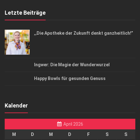
Letzte Beiträge
,,Die Apotheke der Zukunft denkt ganzheitlich!”
Ingwer: Die Magie der Wunderwurzel
Happy Bowls für gesunden Genuss
Kalender
April 2026
M
D
M
D
F
S
S