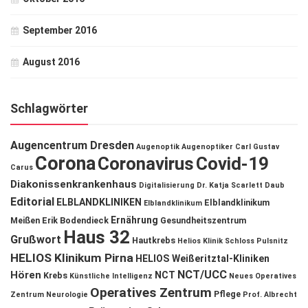
September 2016
August 2016
Schlagwörter
Augencentrum Dresden
Augenoptik
Augenoptiker
Carl Gustav
Corona
Coronavirus
Covid-19
Carus
Diakonissenkrankenhaus
Digitalisierung
Dr. Katja Scarlett Daub
Editorial
ELBLANDKLINIKEN
Elblandklinikum
Elblandklinikum
Ernährung
Meißen
Erik Bodendieck
Gesundheitszentrum
Haus 32
Grußwort
Hautkrebs
Helios Klinik Schloss Pulsnitz
HELIOS Klinikum Pirna
HELIOS Weißeritztal-Kliniken
NCT/UCC
Hören
NCT
Krebs
Künstliche Intelligenz
Neues Operatives
Operatives Zentrum
Pflege
Zentrum
Neurologie
Prof. Albrecht