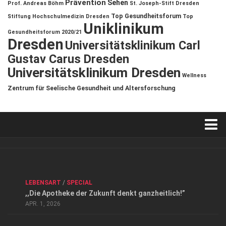
Prävention
Sehen
Prof. Andreas Böhm
St. Joseph-Stift Dresden
Top Gesundheitsforum
Stiftung Hochschulmedizin Dresden
Top
Uniklinikum
Gesundheitsforum 2020/21
Dresden
Universitätsklinikum Carl
Gustav Carus Dresden
Universitätsklinikum Dresden
Wellness
Zentrum für Seelische Gesundheit und Altersforschung
Verkaufsstellen
Kontakt, Impressum und Rechtliche Angaben
ANZEIGE
/
FORUM GESUNDHEIT
/
GESUND & SCHÖN
/
LEBENSART
/
SPECIAL
Datenschutzerklärung
,,Die Apotheke der Zukunft denkt ganzheitlich!”
Top Magazin Dresden / Ostsachsen
APR. 1, 2026