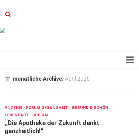
Verkaufsstellen
Kontakt, Impressum und Rechtliche Angaben
Datenschutzerklärung
Top Magazin Dresden / Ostsachsen
Blick ins Innere
monatliche Archive:
April 2026
Forschung
APR. 1, 2026
Herz & Kreislauf
ANZEIGE
Orthopädie
/
FORUM GESUNDHEIT
/
GESUND & SCHÖN
/
LEBENSART
/
SPECIAL
Schönheit & Wohlbefinden
,,Die Apotheke der Zukunft denkt
ganzheitlich!”
Special