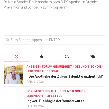
Dr. Katja Scarlett Daub macht mit den CITY-Apotheken Dresden
Wirtschaft, Recht, Finanzen
Prävention und Longevity zum Programm.
Zahn, Mund, Kiefer
Forum Gesundheit
Allgemein
Sehen
Innovationen
Kampf gegen Krebs
Hören
ANZEIGE
/
FORUM GESUNDHEIT
/
GESUND & SCHÖN
/
LEBENSART
/
SPECIAL
Lebensart
,,Die Apotheke der Zukunft denkt ganzheitlich!”
APR. 1, 2026
FORUM GESUNDHEIT
/
GESUND & SCHÖN
/
LEBENSART
/
LIFESTYLE
Ingwer: Die Magie der Wunderwurzel
FEB. 13, 2026