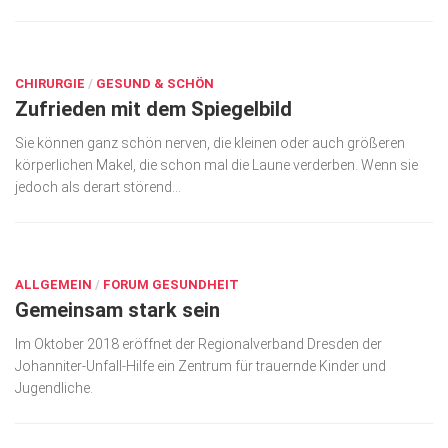
SEP. 17, 2018
CHIRURGIE
/
GESUND & SCHÖN
Zufrieden mit dem Spiegelbild
Sie können ganz schön nerven, die kleinen oder auch größeren
körperlichen Makel, die schon mal die Laune verderben. Wenn sie
jedoch als derart störend...
SEP. 17, 2018
ALLGEMEIN
/
FORUM GESUNDHEIT
Gemeinsam stark sein
Im Oktober 2018 eröffnet der Regionalverband Dresden der
Johanniter-Unfall-Hilfe ein Zentrum für trauernde Kinder und
Jugendliche.
SEP. 17, 2018