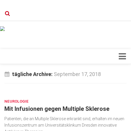
Verkaufsstellen
Kontakt, Impressum und Rechtliche Angaben
Datenschutzerklärung
Top Magazin Dresden / Ostsachsen
Blick ins Innere
tägliche Archive:
September 17, 2018
Forschung
SEP. 17, 2018
Herz & Kreislauf
NEUROLOGIE
Orthopädie
Mit Infusionen gegen Multiple Sklerose
Schönheit & Wohlbefinden
Patienten, die an Multiple Sklerose erkrankt sind, erhalten im neuen
Special
Infusionszentrum am Universitätsklinkum Dresden innovative