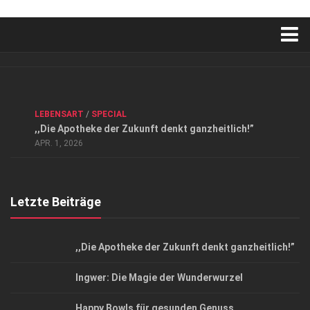
Verkaufsstellen
Kontakt, Impressum und Rechtliche Angaben
ANZEIGE
/
FORUM GESUNDHEIT
/
GESUND & SCHÖN
/
LEBENSART
/
SPECIAL
Datenschutzerklärung
,,Die Apotheke der Zukunft denkt ganzheitlich!”
Top Magazin Dresden / Ostsachsen
APR. 1, 2026
Letzte Beiträge
,,Die Apotheke der Zukunft denkt ganzheitlich!”
Ingwer: Die Magie der Wunderwurzel
Happy Bowls für gesunden Genuss