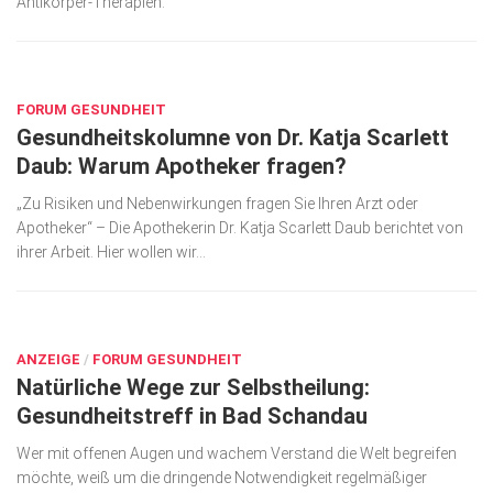
Antikörper-Therapien.
Wirtschaft, Recht, Finanzen
Zahn, Mund, Kiefer
SEP. 17, 2018
Forum Gesundheit
FORUM GESUNDHEIT
Gesundheitskolumne von Dr. Katja Scarlett
Allgemein
Daub: Warum Apotheker fragen?
Sehen
„Zu Risiken und Nebenwirkungen fragen Sie Ihren Arzt oder
Innovationen
Apotheker“ – Die Apothekerin Dr. Katja Scarlett Daub berichtet von
ihrer Arbeit. Hier wollen wir...
Kampf gegen Krebs
Hören
SEP. 17, 2018
Lebensart
ANZEIGE
/
FORUM GESUNDHEIT
Natürliche Wege zur Selbstheilung:
Gesundheitstreff in Bad Schandau
Wer mit offenen Augen und wachem Verstand die Welt begreifen
möchte, weiß um die dringende Notwendigkeit regelmäßiger