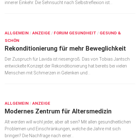
innerer Einkehr. Die Sehnsucht nach Selbstreflexion ist...
SEP. 17, 2018
ALLGEMEIN
/
ANZEIGE
/
FORUM GESUNDHEIT
/
GESUND &
SCHÖN
Rekonditionierung für mehr Beweglichkeit
Der Zuspruch für Lavida ist riesengroß. Das von Tobias Jantsch
entwickelte Kon­­zept der Rekon­ditio­­nie­rung hat be­­reits bei vielen
Men­schen mit Schmerzen in Ge­lenken und...
SEP. 17, 2018
ALLGEMEIN
/
ANZEIGE
Modernes Zentrum für Altersmedizin
Alt werden will wohl jeder, aber alt sein? Mit allen gesundheitlichen
Problemen und Einschränkungen, welche die Jahre mit sich
bringen? Die Nachfrage nach einer...