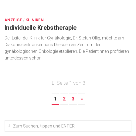
SEP. 17, 2018
ANZEIGE
/
KLINIKEN
Individuelle Krebstherapie
Der Leiter der Klinik für Gynä­kologie, Dr. Stefan Ollig, möchte am
Diakonissenkrankenhaus Dres­den ein Zentrum der
gynäkologischen Onko­lo­gie etablieren. Die Patientin­nen profitieren
unter­dessen schon...
Seite 1 von 3
1
2
3
»