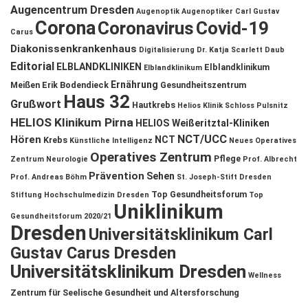
Augencentrum Dresden
Augenoptik
Augenoptiker
Carl Gustav
Corona
Coronavirus
Covid-19
Carus
Diakonissenkrankenhaus
Digitalisierung
Dr. Katja Scarlett Daub
Editorial
ELBLANDKLINIKEN
Elblandklinikum
Elblandklinikum
Ernährung
Meißen
Erik Bodendieck
Gesundheitszentrum
Haus 32
Grußwort
Hautkrebs
Helios Klinik Schloss Pulsnitz
HELIOS Klinikum Pirna
HELIOS Weißeritztal-Kliniken
NCT/UCC
Hören
NCT
Krebs
Künstliche Intelligenz
Neues Operatives
Operatives Zentrum
Pflege
Zentrum
Neurologie
Prof. Albrecht
Prävention
Sehen
Prof. Andreas Böhm
St. Joseph-Stift Dresden
Top Gesundheitsforum
Stiftung Hochschulmedizin Dresden
Top
Uniklinikum
Gesundheitsforum 2020/21
Dresden
Universitätsklinikum Carl
Gustav Carus Dresden
Universitätsklinikum Dresden
Wellness
Zentrum für Seelische Gesundheit und Altersforschung