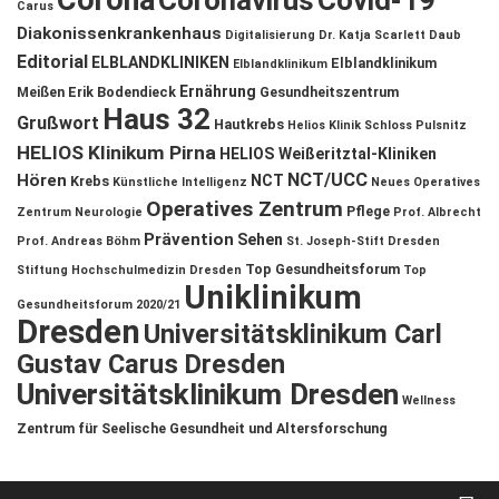
Corona
Coronavirus
Covid-19
Carus
Diakonissenkrankenhaus
Digitalisierung
Dr. Katja Scarlett Daub
Editorial
ELBLANDKLINIKEN
Elblandklinikum
Elblandklinikum
Ernährung
Meißen
Erik Bodendieck
Gesundheitszentrum
Haus 32
Grußwort
Hautkrebs
Helios Klinik Schloss Pulsnitz
HELIOS Klinikum Pirna
HELIOS Weißeritztal-Kliniken
NCT/UCC
Hören
NCT
Krebs
Künstliche Intelligenz
Neues Operatives
Operatives Zentrum
Pflege
Zentrum
Neurologie
Prof. Albrecht
Prävention
Sehen
Prof. Andreas Böhm
St. Joseph-Stift Dresden
Top Gesundheitsforum
Stiftung Hochschulmedizin Dresden
Top
Uniklinikum
Gesundheitsforum 2020/21
Dresden
Universitätsklinikum Carl
Gustav Carus Dresden
Universitätsklinikum Dresden
Wellness
Zentrum für Seelische Gesundheit und Altersforschung