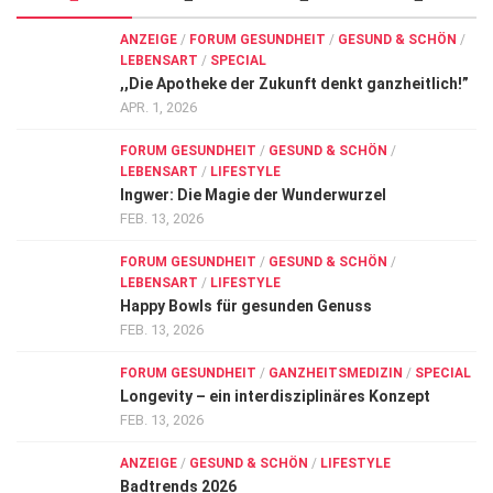
Wirtschaft, Recht, Finanzen
ANZEIGE
/
FORUM GESUNDHEIT
/
GESUND & SCHÖN
/
Zahn, Mund, Kiefer
LEBENSART
/
SPECIAL
,,Die Apotheke der Zukunft denkt ganzheitlich!”
Forum Gesundheit
APR. 1, 2026
Allgemein
FORUM GESUNDHEIT
/
GESUND & SCHÖN
/
LEBENSART
/
LIFESTYLE
Sehen
Ingwer: Die Magie der Wunderwurzel
Innovationen
FEB. 13, 2026
Kampf gegen Krebs
FORUM GESUNDHEIT
/
GESUND & SCHÖN
/
LEBENSART
/
LIFESTYLE
Hören
Happy Bowls für gesunden Genuss
FEB. 13, 2026
Lebensart
FORUM GESUNDHEIT
/
GANZHEITSMEDIZIN
/
SPECIAL
Longevity – ein interdisziplinäres Konzept
FEB. 13, 2026
ANZEIGE
/
GESUND & SCHÖN
/
LIFESTYLE
Badtrends 2026