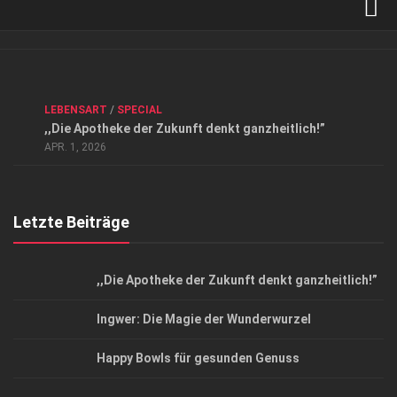
Verkaufsstellen
Kontakt, Impressum und Rechtliche Angaben
ANZEIGE
/
FORUM GESUNDHEIT
/
GESUND & SCHÖN
/
LEBENSART
/
SPECIAL
Datenschutzerklärung
,,Die Apotheke der Zukunft denkt ganzheitlich!”
Top Magazin Dresden / Ostsachsen
APR. 1, 2026
Letzte Beiträge
,,Die Apotheke der Zukunft denkt ganzheitlich!”
Ingwer: Die Magie der Wunderwurzel
Happy Bowls für gesunden Genuss