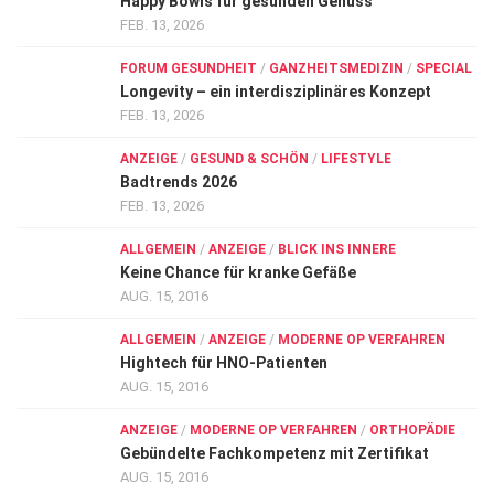
Happy Bowls für gesunden Genuss
FEB. 13, 2026
FORUM GESUNDHEIT
/
GANZHEITSMEDIZIN
/
SPECIAL
Longevity – ein interdisziplinäres Konzept
FEB. 13, 2026
ANZEIGE
/
GESUND & SCHÖN
/
LIFESTYLE
Badtrends 2026
FEB. 13, 2026
ALLGEMEIN
/
ANZEIGE
/
BLICK INS INNERE
Keine Chance für kranke Gefäße
AUG. 15, 2016
ALLGEMEIN
/
ANZEIGE
/
MODERNE OP VERFAHREN
Hightech für HNO-Patienten
AUG. 15, 2016
ANZEIGE
/
MODERNE OP VERFAHREN
/
ORTHOPÄDIE
Gebündelte Fachkompetenz mit Zertifikat
AUG. 15, 2016