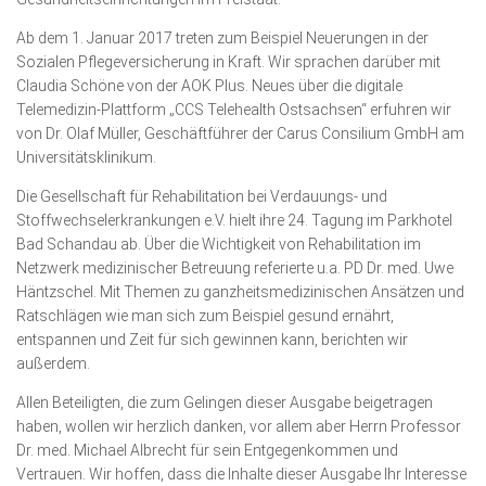
Ab dem 1. Januar 2017 treten zum Beispiel Neuerungen in der
Sozialen Pflege­versicherung in Kraft. Wir sprachen darüber mit
Claudia Schöne von der AOK Plus. Neues über die digitale
Telemedizin-Plattform „CCS Telehealth Ostsachsen“ erfuhren wir
von Dr. Olaf Müller, Ge­schäftführer der Carus Consilium GmbH am
Universitäts­klinikum.
Die Gesellschaft für Rehabilitation bei Verdauungs- und
Stoffwechselerkrankungen e.V. hielt ihre 24. Tagung im Parkhotel
Bad Schandau ab. Über die Wichtigkeit von Reha­bilitation im
Netzwerk medizinischer Betreuung referierte u.a. PD Dr. med. Uwe
Häntzschel. Mit Themen zu ganzheitsmedizinischen Ansätzen und
Rat­schlägen wie man sich zum Beispiel gesund ernährt,
entspannen und Zeit für sich gewinnen kann, berichten wir
außerdem.
Allen Beteiligten, die zum Gelingen dieser Ausgabe beigetragen
haben, wollen wir herzlich danken, vor allem aber Herrn Professor
Dr. med. Michael Albrecht für sein Entgegen­kommen und
Vertrauen. Wir hoffen, dass die Inhalte dieser Ausgabe Ihr Interesse