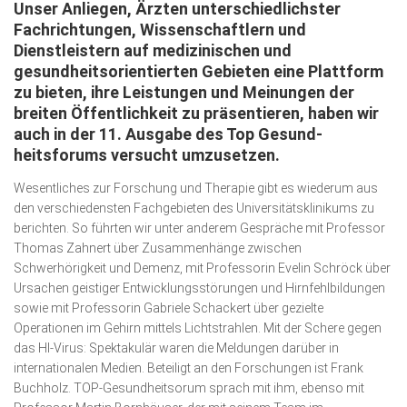
Unser Anliegen, Ärzten unterschiedlichster
Wirtschaft, Recht, Finanzen
Fachrich­tungen, Wissenschaftlern und
Zahn, Mund, Kiefer
Dienstleistern auf medizinischen und
gesundheitsorientierten Gebieten eine Plattform
Forum Gesundheit
zu bieten, ihre Leistungen und Meinungen der
Allgemein
breiten Öffentlichkeit zu präsentieren, haben wir
auch in der 11. Ausgabe des Top Ge­sund­
Sehen
heitsforums versucht umzusetzen.
Innovationen
Wesentliches zur Forschung und Therapie gibt es wiederum aus
den verschiedensten Fachgebieten des Universitäts­klini­kums zu
Kampf gegen Krebs
berichten. So führten wir unter anderem Gespräche mit Professor
Hören
Thomas Zahnert über Zusammenhänge zwischen
Schwerhörigkeit und Demenz, mit Professorin Evelin Schröck über
Lebensart
Ursachen geistiger Entwicklungsstörungen und Hirnfehlbildungen
sowie mit Professorin Gabriele Schackert über gezielte
Operationen im Gehirn mittels Lichtstrahlen. Mit der Schere gegen
das HI-Virus: Spektakulär waren die Mel­dungen darüber in
internationalen Medien. Beteiligt an den Forschungen ist Frank
Buchholz. TOP-Gesundheitsorum sprach mit ihm, ebenso mit