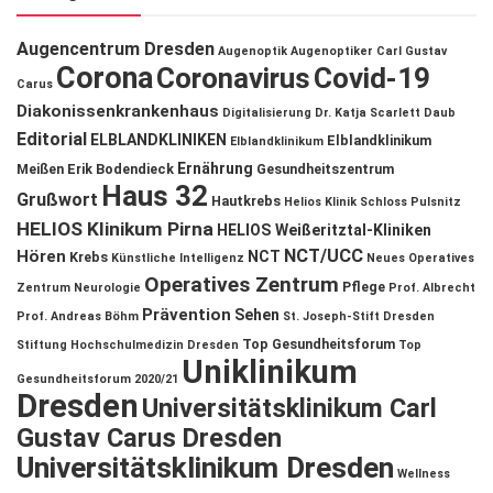
Augencentrum Dresden
Augenoptik
Augenoptiker
Carl Gustav
Corona
Coronavirus
Covid-19
Carus
Diakonissenkrankenhaus
Digitalisierung
Dr. Katja Scarlett Daub
Editorial
ELBLANDKLINIKEN
Elblandklinikum
Elblandklinikum
Ernährung
Meißen
Erik Bodendieck
Gesundheitszentrum
Haus 32
Grußwort
Hautkrebs
Helios Klinik Schloss Pulsnitz
HELIOS Klinikum Pirna
HELIOS Weißeritztal-Kliniken
NCT/UCC
Hören
NCT
Krebs
Künstliche Intelligenz
Neues Operatives
Operatives Zentrum
Pflege
Zentrum
Neurologie
Prof. Albrecht
Prävention
Sehen
Prof. Andreas Böhm
St. Joseph-Stift Dresden
Top Gesundheitsforum
Stiftung Hochschulmedizin Dresden
Top
Uniklinikum
Gesundheitsforum 2020/21
Dresden
Universitätsklinikum Carl
Gustav Carus Dresden
Universitätsklinikum Dresden
Wellness