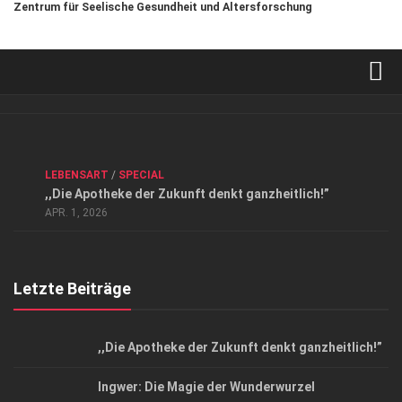
Zentrum für Seelische Gesundheit und Altersforschung
Verkaufsstellen
Kontakt, Impressum und Rechtliche Angaben
ANZEIGE
/
FORUM GESUNDHEIT
/
GESUND & SCHÖN
/
LEBENSART
/
SPECIAL
Datenschutzerklärung
,,Die Apotheke der Zukunft denkt ganzheitlich!”
Top Magazin Dresden / Ostsachsen
APR. 1, 2026
Letzte Beiträge
,,Die Apotheke der Zukunft denkt ganzheitlich!”
Ingwer: Die Magie der Wunderwurzel