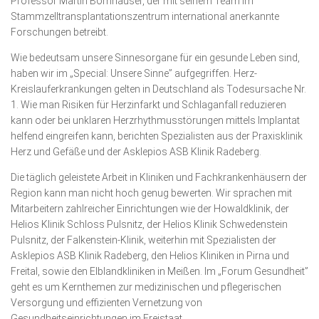
Professor Martin Bornhäuser, der mit seinem Team im
Stammzelltransplantationszentrum international anerkannte
Forschungen betreibt.
Wie bedeutsam unsere Sinnesorgane für ein gesunde Leben sind,
haben wir im „Special: Unsere Sinne” aufgegriffen. Herz-
Kreislauferkrankungen gelten in Deutschland als Todes­ursache Nr.
1. Wie man Risiken für Herzinfarkt und Schlag­anfall reduzieren
kann oder bei unklaren Herz­rhyth­mus­störungen mittels Implantat
helfend eingreifen kann, berichten Spezialisten aus der Praxisklinik
Herz und Gefäße und der Asklepios ASB Klinik Radeberg.
Die täglich geleistete Arbeit in Kliniken und Fachkran­kenhäusern der
Region kann man nicht hoch genug bewerten. Wir sprachen mit
Mitarbeitern zahlreicher Einrichtungen wie der Howaldklinik, der
Helios Klinik Schloss Pulsnitz, der Helios Klinik Schwedenstein
Pulsnitz, der Falkenstein-Klinik, weiterhin mit Spezialisten der
Asklepios ASB Klinik Radeberg, den Helios Klini­ken in Pirna und
Freital, sowie den Elb­landkliniken in Meißen. Im „Forum Gesundheit”
geht es um Kernthemen zur medizinischen und pflegerischen
Versorgung und effizienten Vernetzung von
Gesundheitseinrichtungen im Freistaat.