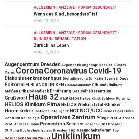
ALLGEMEIN
/
ANZEIGE
/
FORUM GESUNDHEIT
Wenn das Kind „besonders“ ist
AUG. 15, 2016
ALLGEMEIN
/
ANZEIGE
/
FORUM GESUNDHEIT
/
KLINIKEN
/
REHABILITATION
Zurück ins Leben
AUG. 15, 2016
Augencentrum Dresden
Augenoptik
Augenoptiker
Carl Gustav
Corona
Coronavirus
Covid-19
Carus
Diakonissenkrankenhaus
Digitalisierung
Dr. Katja Scarlett Daub
Editorial
ELBLANDKLINIKEN
Elblandklinikum
Elblandklinikum
Ernährung
Meißen
Erik Bodendieck
Gesundheitszentrum
Haus 32
Grußwort
Hautkrebs
Helios Klinik Schloss Pulsnitz
HELIOS Klinikum Pirna
HELIOS Weißeritztal-Kliniken
NCT/UCC
Hören
NCT
Krebs
Künstliche Intelligenz
Neues Operatives
Operatives Zentrum
Pflege
Zentrum
Neurologie
Prof. Albrecht
Prävention
Sehen
Prof. Andreas Böhm
St. Joseph-Stift Dresden
Top Gesundheitsforum
Stiftung Hochschulmedizin Dresden
Top
Uniklinikum
Gesundheitsforum 2020/21