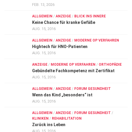
FEB. 13, 2026
ALLGEMEIN
/
ANZEIGE
/
BLICK INS INNERE
Keine Chance für kranke Gefäße
AUG. 15, 2016
ALLGEMEIN
/
ANZEIGE
/
MODERNE OP VERFAHREN
Hightech für HNO-Patienten
AUG. 15, 2016
ANZEIGE
/
MODERNE OP VERFAHREN
/
ORTHOPÄDIE
Gebündelte Fachkompetenz mit Zertifikat
AUG. 15, 2016
ALLGEMEIN
/
ANZEIGE
/
FORUM GESUNDHEIT
Wenn das Kind „besonders“ ist
AUG. 15, 2016
ALLGEMEIN
/
ANZEIGE
/
FORUM GESUNDHEIT
/
KLINIKEN
/
REHABILITATION
Zurück ins Leben
AUG. 15, 2016