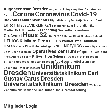
Augencentrum Dresden
Augenoptik
Augenoptiker
Carl Gustav
Corona
Coronavirus
Covid-19
Carus
Diakonissenkrankenhaus
Digitalisierung
Dr. Katja Scarlett Daub
Editorial
ELBLANDKLINIKEN
Elblandklinikum
Elblandklinikum
Ernährung
Meißen
Erik Bodendieck
Gesundheitszentrum
Haus 32
Grußwort
Hautkrebs
Helios Klinik Schloss Pulsnitz
HELIOS Klinikum Pirna
HELIOS Weißeritztal-Kliniken
NCT/UCC
Hören
NCT
Krebs
Künstliche Intelligenz
Neues Operatives
Operatives Zentrum
Pflege
Zentrum
Neurologie
Prof. Albrecht
Prävention
Sehen
Prof. Andreas Böhm
St. Joseph-Stift Dresden
Top Gesundheitsforum
Stiftung Hochschulmedizin Dresden
Top
Uniklinikum
Gesundheitsforum 2020/21
Dresden
Universitätsklinikum Carl
Gustav Carus Dresden
Universitätsklinikum Dresden
Wellness
Zentrum für Seelische Gesundheit und Altersforschung
Mitglieder Login