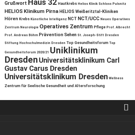
Haus 32
Grußwort
Hautkrebs
Helios Klinik Schloss Pulsnitz
HELIOS Klinikum Pirna
HELIOS Weißeritztal-Kliniken
NCT/UCC
Hören
NCT
Krebs
Künstliche Intelligenz
Neues Operatives
Operatives Zentrum
Pflege
Zentrum
Neurologie
Prof. Albrecht
Prävention
Sehen
Prof. Andreas Böhm
St. Joseph-Stift Dresden
Top Gesundheitsforum
Stiftung Hochschulmedizin Dresden
Top
Uniklinikum
Gesundheitsforum 2020/21
Dresden
Universitätsklinikum Carl
Gustav Carus Dresden
Universitätsklinikum Dresden
Wellness
Zentrum für Seelische Gesundheit und Altersforschung
Verkaufsstellen
Kontakt, Impressum und Rechtliche Angaben