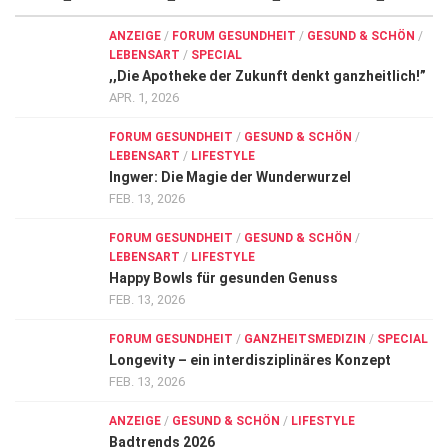
Wirtschaft, Recht, Finanzen
ANZEIGE
/
FORUM GESUNDHEIT
/
GESUND & SCHÖN
/
Zahn, Mund, Kiefer
LEBENSART
/
SPECIAL
,,Die Apotheke der Zukunft denkt ganzheitlich!”
Forum Gesundheit
APR. 1, 2026
Allgemein
FORUM GESUNDHEIT
/
GESUND & SCHÖN
/
LEBENSART
/
LIFESTYLE
Sehen
Ingwer: Die Magie der Wunderwurzel
Innovationen
FEB. 13, 2026
Kampf gegen Krebs
FORUM GESUNDHEIT
/
GESUND & SCHÖN
/
LEBENSART
/
LIFESTYLE
Hören
Happy Bowls für gesunden Genuss
FEB. 13, 2026
Lebensart
FORUM GESUNDHEIT
/
GANZHEITSMEDIZIN
/
SPECIAL
Longevity – ein interdisziplinäres Konzept
FEB. 13, 2026
ANZEIGE
/
GESUND & SCHÖN
/
LIFESTYLE
Badtrends 2026