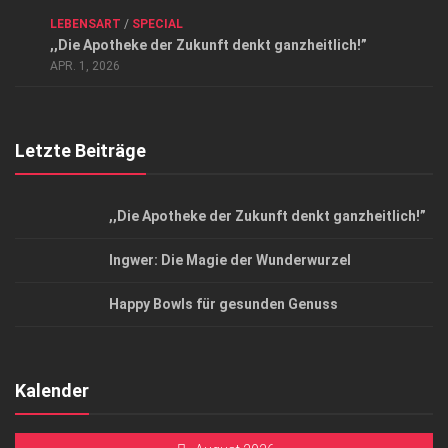
ANZEIGE
/
FORUM GESUNDHEIT
/
GESUND & SCHÖN
/
LEBENSART
/
SPECIAL
Datenschutzerklärung
,,Die Apotheke der Zukunft denkt ganzheitlich!”
Top Magazin Dresden / Ostsachsen
APR. 1, 2026
Letzte Beiträge
,,Die Apotheke der Zukunft denkt ganzheitlich!”
Ingwer: Die Magie der Wunderwurzel
Happy Bowls für gesunden Genuss
Kalender