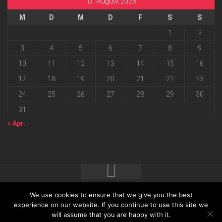
August 2026
M
D
M
D
F
S
S
1
2
3
4
5
6
7
8
9
10
11
12
13
14
15
16
17
18
19
20
21
22
23
24
25
26
27
28
29
30
31
« Apr.
We use cookies to ensure that we give you the best
2026 progressmedia Verlag & Werbeagentur GmbH • Bautzner
experience on our website. If you continue to use this site we
will assume that you are happy with it.
Landstraße 62 • 01324 Dresden