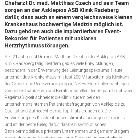
Chefarzt Dr. med. Matthias Czech und sein Team
Wirtschaft, Recht, Finanzen
sorgen an der Asklepios ASB Klinik Radeberg
Zahn, Mund, Kiefer
dafür, dass auch an einem vergleichsweise kleinen
Krankenhaus hochwertige Medizin möglich ist.
Forum Gesundheit
Dazu gehören auch die implantierbaren Event-
Allgemein
Rekorder für Patienten mit unklaren
Herzrhythmusstörungen.
Sehen
Seit 21 Jahren ist Dr. med. Matthias Czech in der Asklepios ASB
Innovationen
Klinik Radeberg tätig. Seitdem gab es viele Entwicklungen,
besonders in der Erweiterung des Leistungsspektrums. Heute
Kampf gegen Krebs
unterhält das Krankenhaus mit fast 200 Mitarbeitern als Klini­kum
Hören
der Grund- und Regelversorgung ein Netzwerk mit allen wichtigen
Gesundheitsanbietern und Beratungsstellen der Region. In schöner
Lebensart
Regelmäßigkeit schneidet die Klinik zudem bei den
unternehmensinternen Patienten­befragungen von Asklepios zu
Qualität und Zufriedenheit mit Top-Platzierungen ab. Die
Entwicklung des Krankenhauses stimmt also ungemein positiv
und ist der beste Beleg dafür, dass ein symbiotisches
Betreibermodell aus privatem Unternehmen und gemeinnützigem