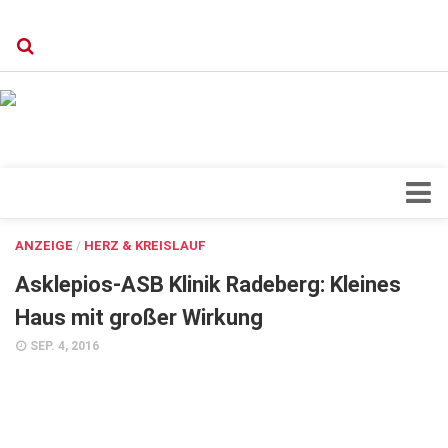
Verkaufsstellen
Kontakt, Impressum und Rechtliche Angaben
Datenschutzerklärung
Top Magazin Dresden / Ostsachsen
Blick ins Innere
ANZEIGE
/
HERZ & KREISLAUF
Forschung
Asklepios-ASB Klinik Radeberg: Kleines
Herz & Kreislauf
Haus mit großer Wirkung
Orthopädie
SEP. 4, 2016
Schönheit & Wohlbefinden
Special