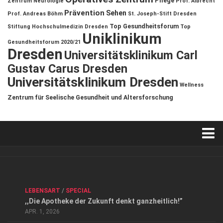
Pflege
Zentrum
Neurologie
Prof. Albrecht
Prävention
Sehen
Prof. Andreas Böhm
St. Joseph-Stift Dresden
Top Gesundheitsforum
Stiftung Hochschulmedizin Dresden
Top
Uniklinikum
Gesundheitsforum 2020/21
Dresden
Universitätsklinikum Carl
Gustav Carus Dresden
Universitätsklinikum Dresden
Wellness
Zentrum für Seelische Gesundheit und Altersforschung
Verkaufsstellen
Kontakt, Impressum und Rechtliche Angaben
ANZEIGE
/
FORUM GESUNDHEIT
/
GESUND & SCHÖN
/
LEBENSART
/
SPECIAL
Datenschutzerklärung
,,Die Apotheke der Zukunft denkt ganzheitlich!”
Top Magazin Dresden / Ostsachsen
APR. 1, 2026