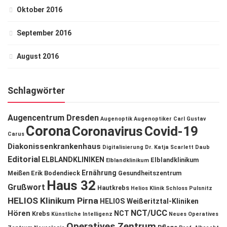
Oktober 2016
September 2016
August 2016
Schlagwörter
Augencentrum Dresden
Augenoptik
Augenoptiker
Carl Gustav
Corona
Coronavirus
Covid-19
Carus
Diakonissenkrankenhaus
Digitalisierung
Dr. Katja Scarlett Daub
Editorial
ELBLANDKLINIKEN
Elblandklinikum
Elblandklinikum
Ernährung
Meißen
Erik Bodendieck
Gesundheitszentrum
Haus 32
Grußwort
Hautkrebs
Helios Klinik Schloss Pulsnitz
HELIOS Klinikum Pirna
HELIOS Weißeritztal-Kliniken
NCT/UCC
Hören
NCT
Krebs
Künstliche Intelligenz
Neues Operatives
Operatives Zentrum