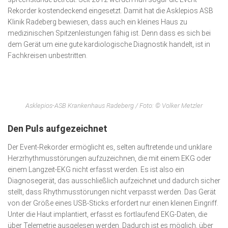
Rekorder kostendeckend eingesetzt. Damit hat die Asklepios ASB
Klinik Radeberg bewiesen, dass auch ein kleines Haus zu
medizinischen Spitzenleistungen fähig ist. Denn dass es sich bei
dem Gerät um eine gute kardiologische Diag­nos­tik handelt, ist in
Fachkreisen unbestritten.
Asklepios-ASB Krankenhaus Radeberg / Foto: © Volker Metzler
Den Puls aufgezeichnet
Der Event-Rekorder ermöglicht es, selten auftretende und un­klare
Herzrhythmusstörungen aufzuzeichnen, die mit einem EKG oder
einem Langzeit-EKG nicht erfasst werden. Es ist also ein
Diagnosegerät, das ausschließlich aufzeichnet und dadurch sicher
stellt, dass Rhythmusstörungen nicht verpasst werden. Das Gerät
von der Größe eines USB-Sticks erfordert nur einen kleinen Eingriff.
Unter die Haut implantiert, erfasst es fortlaufend EKG-Daten, die
über Telemetrie ausgelesen werden. Dadurch ist es möglich, über