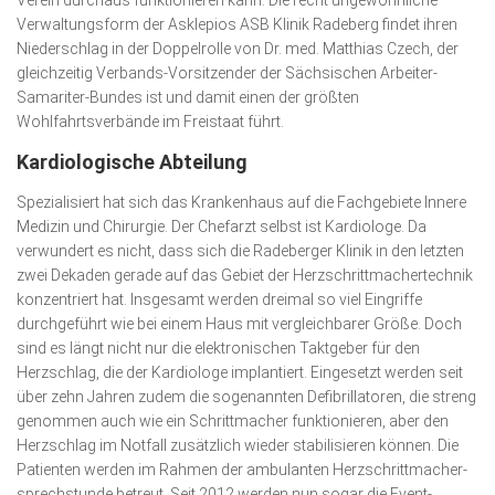
Verein durchaus funktionieren kann. Die recht ungewöhnliche
Verwaltungsform der Asklepios ASB Klinik Radeberg findet ihren
Niederschlag in der Doppelrolle von Dr. med. Matthias Czech, der
gleichzeitig Verbands-Vor­sitzender der Sächsischen Arbeiter-
Samariter-Bundes ist und damit einen der größten
Wohlfahrtsverbände im Freistaat führt.
Kardiologische Abteilung
Spezialisiert hat sich das Krankenhaus auf die Fachge­biete Innere
Medizin und Chirurgie. Der Chefarzt selbst ist Kardio­loge. Da
verwundert es nicht, dass sich die Radeberger Klinik in den letzten
zwei Dekaden gerade auf das Gebiet der Herz­schrittmacher­technik
konzentriert hat. Insgesamt werden dreimal so viel Eingriffe
durchgeführt wie bei einem Haus mit vergleichbarer Größe. Doch
sind es längt nicht nur die elektronischen Taktgeber für den
Herzschlag, die der Kardiologe implantiert. Eingesetzt werden seit
über zehn Jah­ren zudem die sogenannten Defibrillatoren, die streng
genom­men auch wie ein Schrittmacher funktionieren, aber den
Herz­schlag im Notfall zusätzlich wieder stabilisieren können. Die
Patienten werden im Rahmen der ambulanten Herz­schritt­macher­
sprech­stunde betreut. Seit 2012 werden nun sogar die Event-