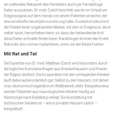
ein weltweites Netz­werk des Herstellers auch per Fernabfrage
Daten auszulesen. Dr. med. Czech berichtet, wie ihn im Urlaub ein
Ereignis­signal auf dem Handy von einem Patienten erreichte, der
eine ernsthafte Herz­rhythmusstörung hatte. Zusätzlich bekommt
der Patient einen sogenannten Marker, mit dem er Ereignisse, die er
selber spürt, hervorheben kann, so dass der behandelnde Arzt
diese Daten schneller finden kann. Kardiolo­gen können den Event-
Rekorder also immer implantieren, wenn sie den Bedarf sehen.
Mit Rat und Tat
Die Expertise von Dr. med. Matthias Czech wird besonders durch
die täglichen Konsilaranfragen aus Krankenhäusern und Praxen
der Region deutlich. Die Koope­ration mit den umliegenden Kliniken
läuft dabei außerordentlich gut. Selbst zu den Häusern, mit denen
man ökonomisch eigentlich im Wett­bewerb steht. Beispielsweise
werden Patien­ten aus neurologischen Kliniken häufig zur
Nachsorge nach Rade­berg verlegt. Die Ausstattung mit
technischen Geräten ist ­– wie in privaten Häusern üblich –
beispielhaft.