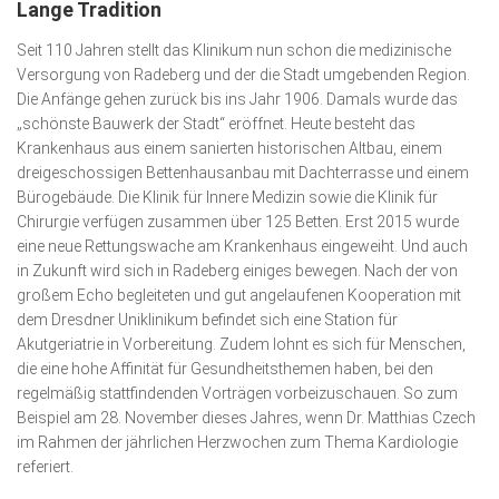
Lange Tradition
Seit 110 Jahren stellt das Klinikum nun schon die medizinische
Versorgung von Radeberg und der die Stadt umgebenden Region.
Die Anfänge gehen zurück bis ins Jahr 1906. Damals wurde das
„schönste Bauwerk der Stadt“ eröffnet. Heute besteht das
Krankenhaus aus einem sanierten historischen Altbau, einem
dreigeschossigen Bettenhaus­anbau mit Dach­terras­se und einem
Bürogebäude. Die Klinik für Innere Medizin sowie die Klinik für
Chirurgie verfügen zusammen über 125 Betten. Erst 2015 wurde
eine neue Rettungswache am Kranken­haus eingeweiht. Und auch
in Zukunft wird sich in Radeberg einiges bewegen. Nach der von
großem Echo begleiteten und gut angelaufenen Kooperation mit
dem Dresdner Uniklinikum befindet sich eine Station für
Akutgeriatrie in Vorbereitung. Zudem lohnt es sich für Menschen,
die eine hohe Affinität für Gesundheitsthemen haben, bei den
regelmäßig stattfindenden Vorträgen vorbeizuschauen. So zum
Beispiel am 28. November dieses Jahres, wenn Dr. Matthias Czech
im Rahmen der jähr­lichen Herzwochen zum Thema Kardiologie
referiert.