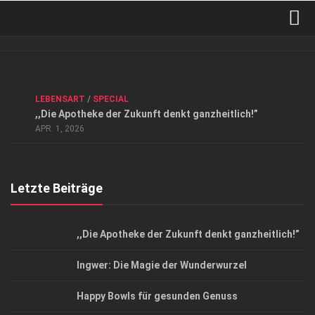
Verkaufsstellen
Kontakt, Impressum und Rechtliche Angaben
ANZEIGE
/
FORUM GESUNDHEIT
/
GESUND & SCHÖN
/
LEBENSART
/
SPECIAL
Datenschutzerklärung
,,Die Apotheke der Zukunft denkt ganzheitlich!”
Top Magazin Dresden / Ostsachsen
APR. 1, 2026
Letzte Beiträge
,,Die Apotheke der Zukunft denkt ganzheitlich!”
Ingwer: Die Magie der Wunderwurzel
Happy Bowls für gesunden Genuss