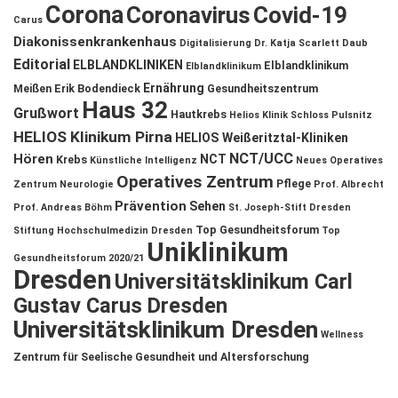
Corona
Coronavirus
Covid-19
Carus
Diakonissenkrankenhaus
Digitalisierung
Dr. Katja Scarlett Daub
Editorial
ELBLANDKLINIKEN
Elblandklinikum
Elblandklinikum
Ernährung
Meißen
Erik Bodendieck
Gesundheitszentrum
Haus 32
Grußwort
Hautkrebs
Helios Klinik Schloss Pulsnitz
HELIOS Klinikum Pirna
HELIOS Weißeritztal-Kliniken
NCT/UCC
Hören
NCT
Krebs
Künstliche Intelligenz
Neues Operatives
Operatives Zentrum
Pflege
Zentrum
Neurologie
Prof. Albrecht
Prävention
Sehen
Prof. Andreas Böhm
St. Joseph-Stift Dresden
Top Gesundheitsforum
Stiftung Hochschulmedizin Dresden
Top
Uniklinikum
Gesundheitsforum 2020/21
Dresden
Universitätsklinikum Carl
Gustav Carus Dresden
Universitätsklinikum Dresden
Wellness
Zentrum für Seelische Gesundheit und Altersforschung