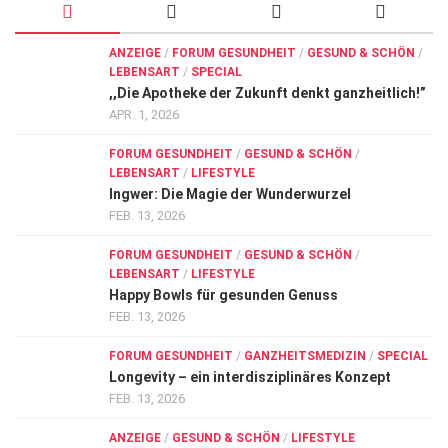
ANZEIGE
/
FORUM GESUNDHEIT
/
GESUND & SCHÖN
/
LEBENSART
/
SPECIAL
,,Die Apotheke der Zukunft denkt ganzheitlich!”
APR. 1, 2026
FORUM GESUNDHEIT
/
GESUND & SCHÖN
/
LEBENSART
/
LIFESTYLE
Ingwer: Die Magie der Wunderwurzel
FEB. 13, 2026
FORUM GESUNDHEIT
/
GESUND & SCHÖN
/
LEBENSART
/
LIFESTYLE
Happy Bowls für gesunden Genuss
FEB. 13, 2026
FORUM GESUNDHEIT
/
GANZHEITSMEDIZIN
/
SPECIAL
Longevity – ein interdisziplinäres Konzept
FEB. 13, 2026
ANZEIGE
/
GESUND & SCHÖN
/
LIFESTYLE