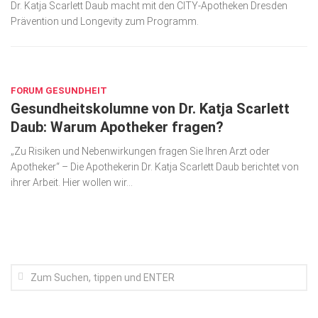
Dr. Katja Scarlett Daub macht mit den CITY-Apotheken Dresden
Wirtschaft, Recht, Finanzen
Prävention und Longevity zum Programm.
Zahn, Mund, Kiefer
Forum Gesundheit
SEP. 17, 2018
Allgemein
FORUM GESUNDHEIT
Gesundheitskolumne von Dr. Katja Scarlett
Sehen
Daub: Warum Apotheker fragen?
Innovationen
„Zu Risiken und Nebenwirkungen fragen Sie Ihren Arzt oder
Kampf gegen Krebs
Apotheker“ – Die Apothekerin Dr. Katja Scarlett Daub berichtet von
ihrer Arbeit. Hier wollen wir...
Hören
Lebensart