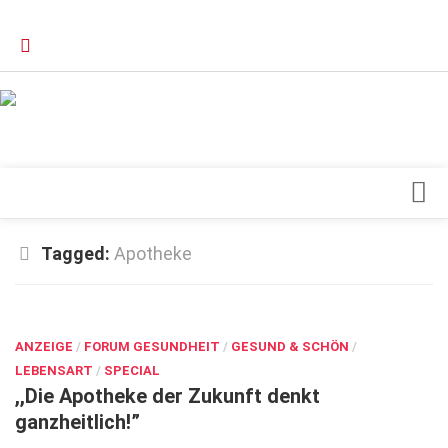
Verkaufsstellen
Kontakt, Impressum und Rechtliche Angaben
Datenschutzerklärung
Top Magazin Dresden / Ostsachsen
Blick ins Innere
Tagged:
Apotheke
Forschung
APR. 1, 2026
Herz & Kreislauf
ANZEIGE
Orthopädie
/
FORUM GESUNDHEIT
/
GESUND & SCHÖN
/
LEBENSART
/
SPECIAL
Schönheit & Wohlbefinden
,,Die Apotheke der Zukunft denkt
ganzheitlich!”
Special