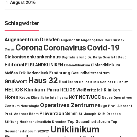
August 2016
Schlagwörter
Augencentrum Dresden
Augenoptik
Augenoptiker
Carl Gustav
Corona
Coronavirus
Covid-19
Carus
Diakonissenkrankenhaus
Digitalisierung
Dr. Katja Scarlett Daub
Editorial
ELBLANDKLINIKEN
Elblandklinikum
Elblandklinikum
Ernährung
Meißen
Erik Bodendieck
Gesundheitszentrum
Haus 32
Grußwort
Hautkrebs
Helios Klinik Schloss Pulsnitz
HELIOS Klinikum Pirna
HELIOS Weißeritztal-Kliniken
NCT/UCC
Hören
NCT
Krebs
Künstliche Intelligenz
Neues Operatives
Operatives Zentrum
Pflege
Zentrum
Neurologie
Prof. Albrecht
Prävention
Sehen
Prof. Andreas Böhm
St. Joseph-Stift Dresden
Top Gesundheitsforum
Stiftung Hochschulmedizin Dresden
Top
Uniklinikum
Gesundheitsforum 2020/21