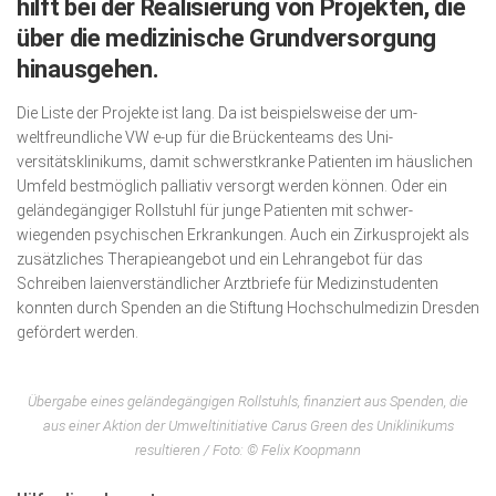
hilft bei der Realisierung von Projekten, die
Wirtschaft, Recht, Finanzen
über die medizinische Grundversorgung
Zahn, Mund, Kiefer
hinausgehen.
Forum Gesundheit
Die Liste der Projekte ist lang. Da ist beispielsweise der um­
Allgemein
weltfreundliche VW e-up für die Brückenteams des Uni­
versitätsklinikums, damit schwerstkranke Patienten im häuslichen
Sehen
Umfeld bestmöglich palliativ versorgt werden können. Oder ein
geländegängiger Rollstuhl für junge Patienten mit schwer­
Innovationen
wiegenden psychischen Erkrankungen. Auch ein Zir­kus­projekt als
Kampf gegen Krebs
zusätzliches Therapieangebot und ein Lehr­an­gebot für das
Schreiben laienverständlicher Arztbriefe für Medizinstudenten
Hören
konnten durch Spenden an die Stiftung Hoch­schulmedizin Dresden
gefördert werden.
Lebensart
Übergabe eines geländegängigen Rollstuhls, finanziert aus Spenden, die
aus einer Aktion der Umweltinitiative Carus Green des Uniklinikums
resultieren / Foto: © Felix Koopmann