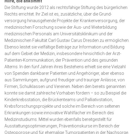
Hilfe, die ankommt
Die Stiftung wurde 2012 als rechtsfähige Stiftung des bürgerlichen
Rechts errichtet. Ihr Ziel ist es, zusätzliche, über die Grund­
versorgung hinausgehende Projekte der Kran­ken­versorgung, der
medi­zinischen For­schung sowie der Aus- und Weiterbildung
medizinischen Personals am Universitäts­klinikum und der
Medizinischen Fakultät Carl Gustav Carus Dresden zu ermöglichen.
Ebenso leistet sie vielfältige Beiträge zur Information und Bildung
auf dem Gebiet der Medizin, insbesondere hinsichtlich der Arzt-
Patienten-Kommuni­kation, der Prävention und des gesunden
Alterns. In den fünf Jahren ihres Bestehens erhielt sie eine Vielzahl
von Spenden dankbarer Patienten und Angehöriger, aber ebenso
aus Sammlungen, aufgrund freudiger und trauriger Anlässe, von
Firmen, Schulklassen und Vereinen. Neben den bereits genannten
konnte sie damit zahlreiche Vorhaben fördern – so zu Beispiel die
Kinderkrebsstation, die Brücken­teams und Palliativ­station,
Krebsforschungsprojekte und solche im Bereich von seltenen
Erkrankungen sowie innovative Wahl­fächer im Bereich des
Medizinstudiums. Mittel wurden ebenfalls bereitgestellt für
Ausstattungsoptimierungen, Prä­ven­­tions­kurse im Bereich der
Osteoporose und für ehemalige Tumorpatienten in der Nachsorge,