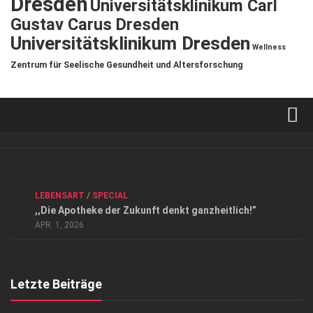
Dresden
Universitätsklinikum Carl
Gustav Carus Dresden
Universitätsklinikum Dresden
Wellness
Zentrum für Seelische Gesundheit und Altersforschung
Verkaufsstellen
Kontakt, Impressum und Rechtliche Angaben
ANZEIGE
/
FORUM GESUNDHEIT
/
GESUND & SCHÖN
/
LEBENSART
/
SPECIAL
Datenschutzerklärung
,,Die Apotheke der Zukunft denkt ganzheitlich!”
Top Magazin Dresden / Ostsachsen
APR. 1, 2026
Letzte Beiträge