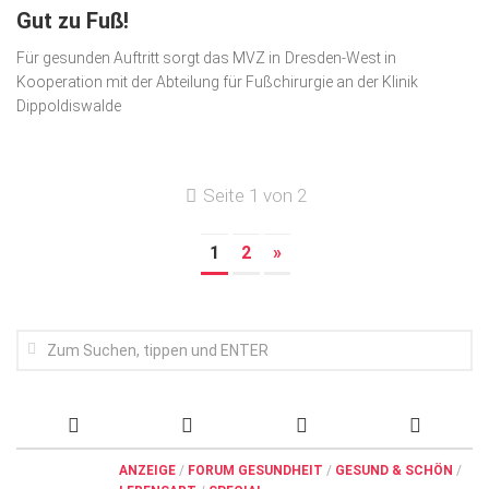
Gut zu Fuß!
Für gesunden Auftritt sorgt das MVZ in Dresden-West in
Kooperation mit der Abteilung für Fußchirurgie an der Klinik
Dippoldiswalde
Seite 1 von 2
1
2
»
ANZEIGE
/
FORUM GESUNDHEIT
/
GESUND & SCHÖN
/