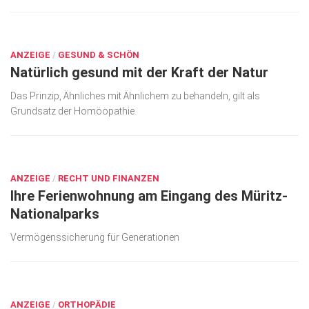
AUG. 27, 2017
ANZEIGE
/
GESUND & SCHÖN
Natürlich gesund mit der Kraft der Natur
Das Prinzip, Ähnliches mit Ähnlichem zu behandeln, gilt als
Grundsatz der Homöopathie.
AUG. 27, 2017
ANZEIGE
/
RECHT UND FINANZEN
Ihre Ferien­wohnung am Ein­gang des Müritz-
Natio­nal­­parks
Vermögens­sicherung für Generationen
AUG. 27, 2017
ANZEIGE
/
ORTHOPÄDIE