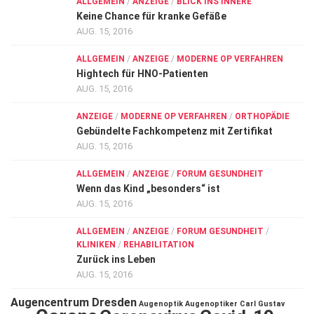
ALLGEMEIN
/
ANZEIGE
/
BLICK INS INNERE
Keine Chance für kranke Gefäße
AUG. 15, 2016
ALLGEMEIN
/
ANZEIGE
/
MODERNE OP VERFAHREN
Hightech für HNO-Patienten
AUG. 15, 2016
ANZEIGE
/
MODERNE OP VERFAHREN
/
ORTHOPÄDIE
Gebündelte Fachkompetenz mit Zertifikat
AUG. 15, 2016
ALLGEMEIN
/
ANZEIGE
/
FORUM GESUNDHEIT
Wenn das Kind „besonders“ ist
AUG. 15, 2016
ALLGEMEIN
/
ANZEIGE
/
FORUM GESUNDHEIT
/
KLINIKEN
/
REHABILITATION
Zurück ins Leben
AUG. 15, 2016
Augencentrum Dresden
Augenoptik
Augenoptiker
Carl Gustav