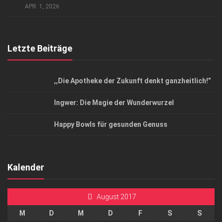
Top Magazin Dresden / Ostsachsen
APR. 1, 2026
Letzte Beiträge
,,Die Apotheke der Zukunft denkt ganzheitlich!”
Ingwer: Die Magie der Wunderwurzel
Happy Bowls für gesunden Genuss
Kalender
August 2017
M
D
M
D
F
S
S