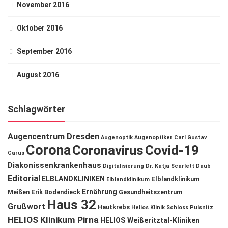
November 2016
Oktober 2016
September 2016
August 2016
Schlagwörter
Augencentrum Dresden
Augenoptik
Augenoptiker
Carl Gustav
Corona
Coronavirus
Covid-19
Carus
Diakonissenkrankenhaus
Digitalisierung
Dr. Katja Scarlett Daub
Editorial
ELBLANDKLINIKEN
Elblandklinikum
Elblandklinikum
Ernährung
Meißen
Erik Bodendieck
Gesundheitszentrum
Haus 32
Grußwort
Hautkrebs
Helios Klinik Schloss Pulsnitz
HELIOS Klinikum Pirna
HELIOS Weißeritztal-Kliniken