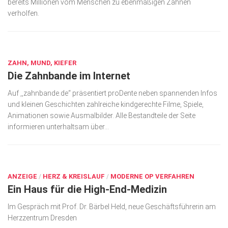
bereits Millionen vom Menschen zu ebenmäßigen Zähnen
verholfen.
AUG. 27, 2017
ZAHN, MUND, KIEFER
Die Zahnbande im Internet
Auf ,,zahnbande.de“ präsentiert proDente neben spannenden Infos
und kleinen Geschichten zahlreiche kindgerechte Filme, Spiele,
Animationen sowie Ausmalbilder. Alle Bestandteile der Seite
informieren unterhaltsam über...
AUG. 27, 2017
ANZEIGE
/
HERZ & KREISLAUF
/
MODERNE OP VERFAHREN
Ein Haus für die High-End-Medizin
Im Gespräch mit Prof. Dr. Bärbel Held, neue Geschäftsführerin am
Herzzentrum Dresden