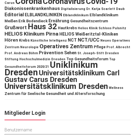
Corona
Coronavirus
Covid-19
Carus
Diakonissenkrankenhaus
Digitalisierung
Dr. Katja Scarlett Daub
Editorial
ELBLANDKLINIKEN
Elblandklinikum
Elblandklinikum
Ernährung
Meißen
Erik Bodendieck
Gesundheitszentrum
Haus 32
Grußwort
Hautkrebs
Helios Klinik Schloss Pulsnitz
HELIOS Klinikum Pirna
HELIOS Weißeritztal-Kliniken
NCT/UCC
Hören
NCT
Krebs
Künstliche Intelligenz
Neues Operatives
Operatives Zentrum
Pflege
Zentrum
Neurologie
Prof. Albrecht
Prävention
Sehen
Prof. Andreas Böhm
St. Joseph-Stift Dresden
Top Gesundheitsforum
Stiftung Hochschulmedizin Dresden
Top
Uniklinikum
Gesundheitsforum 2020/21
Dresden
Universitätsklinikum Carl
Gustav Carus Dresden
Universitätsklinikum Dresden
Wellness
Zentrum für Seelische Gesundheit und Altersforschung
Mitglieder Login
Benutzername