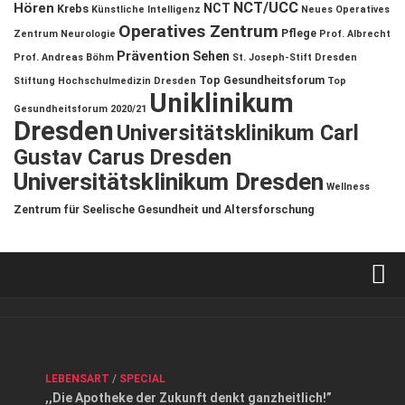
NCT/UCC
Hören
NCT
Krebs
Künstliche Intelligenz
Neues Operatives
Operatives Zentrum
Pflege
Zentrum
Neurologie
Prof. Albrecht
Prävention
Sehen
Prof. Andreas Böhm
St. Joseph-Stift Dresden
Top Gesundheitsforum
Stiftung Hochschulmedizin Dresden
Top
Uniklinikum
Gesundheitsforum 2020/21
Dresden
Universitätsklinikum Carl
Gustav Carus Dresden
Universitätsklinikum Dresden
Wellness
Zentrum für Seelische Gesundheit und Altersforschung
Verkaufsstellen
Kontakt, Impressum und Rechtliche Angaben
ANZEIGE
/
FORUM GESUNDHEIT
/
GESUND & SCHÖN
/
LEBENSART
/
SPECIAL
Datenschutzerklärung
,,Die Apotheke der Zukunft denkt ganzheitlich!”