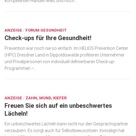
kompetenten Händen weiß und noch...
Wirtschaft, Recht, Finanzen
Zahn, Mund, Kiefer
AUG. 27, 2017
Forum Gesundheit
ANZEIGE
/
FORUM GESUNDHEIT
Check-ups für Ihre Gesundheit!
Allgemein
Sehen
Prävention war noch nie so einfach. Im HELIOS Prevention Center
(HPC) Dresdner Land in Dippoldiswalde profitieren Unternehmer
Innovationen
und Privatpersonen von individuell definierbaren Check-up-
Programmen –...
Kampf gegen Krebs
Hören
AUG. 27, 2017
Lebensart
ANZEIGE
/
ZAHN, MUND, KIEFER
Freuen Sie sich auf ein unbeschwertes
Lächeln!
Ein unbeschwertes Lächeln kann nicht nur den Gesprächspartner
verzaubern. Es sorgt auch für Selbst­bewusst­sein. Invisalign hat