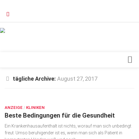
Verkaufsstellen
Kontakt, Impressum und Rechtliche Angaben
Datenschutzerklärung
Top Magazin Dresden / Ostsachsen
Blick ins Innere
tägliche Archive:
August 27, 2017
Forschung
AUG. 27, 2017
Herz & Kreislauf
ANZEIGE
Orthopädie
/
KLINIKEN
Beste Bedingungen für die Gesundheit
Schönheit & Wohlbefinden
Ein Krankenhausaufenthalt ist nichts, worauf man sich unbedingt
Special
freut. Umso beruhigender ist es, wenn man sich als Patient in