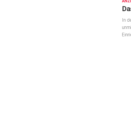
ANZ
Da
In d
unmi
Einr