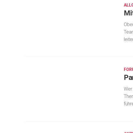
ALL
Mi
Ober
Team
leit
AUG.
25,
2017
FOR
Pa
Wer 
Ther
führ
AUG.
25,
2017