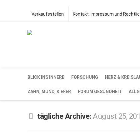
Verkaufsstellen
Kontakt, Impressum und Rechtli
BLICK INS INNERE
FORSCHUNG
HERZ & KREISLA
ZAHN, MUND, KIEFER
FORUM GESUNDHEIT
ALLG
tägliche Archive:
August 25, 20
AUG.
25,
2017