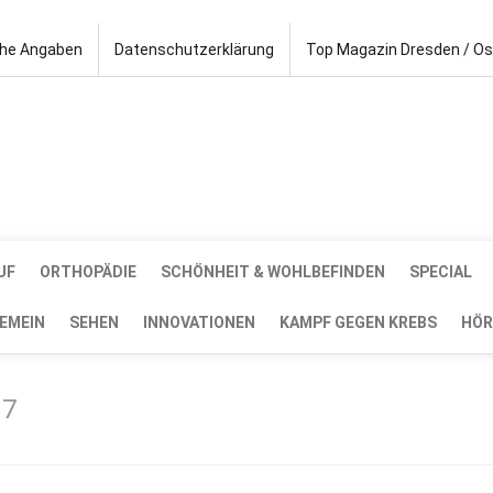
che Angaben
Datenschutzerklärung
Top Magazin Dresden / O
UF
ORTHOPÄDIE
SCHÖNHEIT & WOHLBEFINDEN
SPECIAL
EMEIN
SEHEN
INNOVATIONEN
KAMPF GEGEN KREBS
HÖR
17