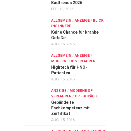
Badtrends 2026
FEB. 13, 2026
ALLGEMEIN
/
ANZEIGE
/
BLICK
INS INNERE
Keine Chance für kranke
Gefäße
AUG. 15, 2016
ALLGEMEIN
/
ANZEIGE
/
MODERNE OP VERFAHREN
Hightech für HNO-
Patienten
AUG. 15, 2016
ANZEIGE
/
MODERNE OP
VERFAHREN
/
ORTHOPÄDIE
Gebündelte
Fachkompetenz mit
Zertifikat
AUG. 15, 2016