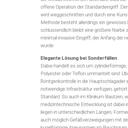
offene Operation der Standard­eingriff. De
wird weggeschnitten und durch eine Kunst­
Methode besteht allerdings ein gewisses 
schlussendlich bleibt eine größere Narbe 
minimal-invasive Eingriff, der Anfang der
wurde.
Elegante Lösung bei Sonderfällen
Dabei handelt es sich um zylinderförmige, 
Polyester oder Teflon ummantelt sind. Ü
Röntgenkontrolle in die Hauptschlagader ein
notwendige Infrastruktur verfügen, gehört
Standard. So auch im Klinikum Bautzen, wo
medizintechnische Entwicklung ist dabei in
liegen in unterschiedlichen Längen, Forme
auch möglich Gefäßverzweigungen mit den St
kugelförmige Aneurys­men im Bauchraum 