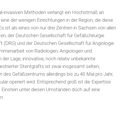
l-invasiven Metho­den verlangt ein Höchstmaß an
ine der wenigen Einrichtungen in der Region, die diese
s ist als eines von nur drei Zentren in Sachsen von allen
en, der Deutschen Gesellschaft für Gefäßchirurgie
t (DRG) und der Deutschen Gesellschaft für Angiologie
Zusammenarbeit von Radio­logen, Angiologen und
n der Lage, innovative, noch relativ unbekannte
trierter Stent­grafts ist zwar insgesamt selten,
des Gefäßzentrums allerdings bis zu 40 Mal pro Jahr,
lär operiert wird. Entsprechend groß ist die Expertise
ich Einstein unter diesen Umständen doch auf eine
n.