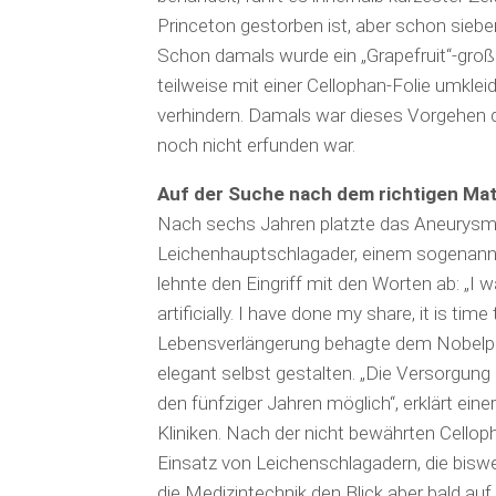
Princeton gestorben ist, aber schon sieb
Schon da­mals wurde ein „Grapefruit“-gro
teilweise mit einer Cellophan-Folie umklei
verhindern. Damals war dieses Vorgehen d
noch nicht erfunden war.
Auf der Suche nach dem richtigen Mat
Nach sechs Jahren platzte das Aneurysma
Leichenhauptschlagader, einem sogenann
lehnte den Eingriff mit den Worten ab: „I w
artificially. I have done my share, it is time 
Lebensverlängerung behagte dem Nobelprei
elegant selbst gestalten. „Die Versorgung
den fünfziger Jahren möglich“, erklärt ein
Kliniken. Nach der nicht bewährten Cel
Einsatz von Leichenschlagadern, die biswei
die Medizintechnik den Blick aber bald auf