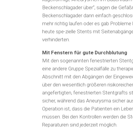
Beckenschlagader über“, sagen die Gefäßm
Beckenschlagader dann einfach geschlosse
mehr richtig laufen oder es gab Probleme 
heute spe-zielle Stents mit Seitenabgäng
verhinderten.
Mit Fenstern für gute Durchblutung
Mit den sogenannten fenestrierten Stent
eine andere Gruppe Spezial­fälle zu thera
Abschnitt mit den Abgängen der Eingeweid
über den wesentlich größeren risikoreicher
angefertigten, fenestrierten Stentgrafts 
sicher, während das Aneurysma sicher aus
Operation ist, dass die Patienten ein Leben
müssen. Bei den Kontrollen werden die Ste
Repa­ra­turen sind jederzeit möglich.