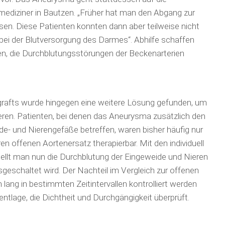
ediziner in Bautzen. „Früher hat man den Abgang zur
n. Diese Patienten konnten dann aber teilweise nicht
bei der Blutversorgung des Darmes“. Abhilfe schaffen
en, die Durchblutungsstörungen der Beckenarterien
grafts wurde hingegen eine weitere Lösung gefunden, um
pieren. Patienten, bei denen das Aneurysma zusätzlich den
e- und Nierengefäße betreffen, waren bisher häufig nur
en offenen Aortenersatz therapierbar. Mit den individuell
stellt man nun die Durchblutung der Eingeweide und Nieren
geschaltet wird. Der Nachteil im Vergleich zur offenen
 lang in bestimmten Zeitinter­vallen kontrolliert werden
ntlage, die Dichtheit und Durchgängigkeit überprüft.