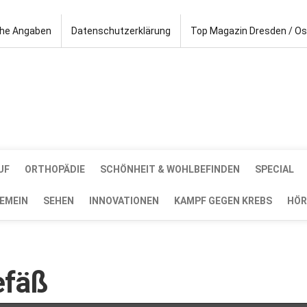
che Angaben
Datenschutzerklärung
Top Magazin Dresden / O
UF
ORTHOPÄDIE
SCHÖNHEIT & WOHLBEFINDEN
SPECIAL
EMEIN
SEHEN
INNOVATIONEN
KAMPF GEGEN KREBS
HÖR
efäß