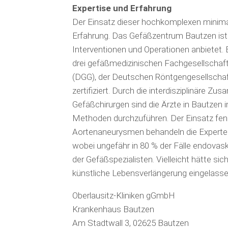
Expertise und Erfahrung
Der Einsatz dieser hochkomplexen minima
Erfahrung. Das Gefäßzentrum Bautzen ist e
Interventionen und Operationen anbietet. E
drei gefäßmedizinischen Fachgesellschaft
(DGG), der Deutschen Röntgengesellschaf
zertifiziert. Durch die interdisziplinäre 
Gefäßchirurgen sind die Ärzte in Bautzen i
Methoden durchzuführen. Der Einsatz fenes
Aortenaneurysmen behandeln die Experten 
wobei ungefähr in 80 % der Fälle endovasku
der Gefäßspezialisten. Vielleicht hätte s
künstliche Lebensverlängerung eingelasse
Oberlausitz-Kliniken gGmbH
Krankenhaus Bautzen
Am Stadtwall 3, 02625 Bautzen