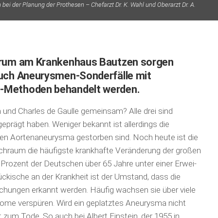
 bei der Planung der Prothesen – Chefarzt Dr. K. Wahl und Oberarzt Dr. A.
ntrum am Krankenhaus Bautzen sorgen
auch Aneurysmen-Sonderfälle mit
P-Methoden behandelt werden.
und Charles de Gaulle gemeinsam? Alle drei sind
geprägt haben. Weniger bekannt ist allerdings die
ten Aorten­aneurysma gestorben sind. Noch heute ist die
raum die häufigste krankhafte Ver­änderung der großen
Prozent der Deutschen über 65 Jahre unter einer Er­wei­
ckische an der Krankheit ist der Umstand, dass die
chungen erkannt werden. Häufig wachsen sie über viele
ome verspüren. Wird ein geplatztes Aneurysma nicht
t zum Tode. So auch bei Albert Einstein, der 1955 in