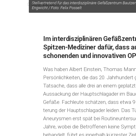
Stellvertretend für das interdisziplinäre Gefäßzentrum Bautzen
AUG. 28, 2017
Engwicht / Foto: Felix Posselt
Im interdisziplinären Gefäßze
Spitzen-Mediziner dafür, dass 
schonenden und innovativen O
Was haben Albert Einstein, Thomas Mann 
Persönlichkeiten, die das 20. Jahrhundert 
Tatsache, dass alle drei an einem geplatz
Aussackung der Hauptschlagader im Bauch
Gefäße. Fachleute schätzen, dass etwa 9 
terung der Hauptschlagader leiden. Das Tü
Aneurysmen erst spät bei Routineuntersu
Jahre, wobei die Betroffenen keine Sympt
behandelt, führt es innerhalb kürzester Zei