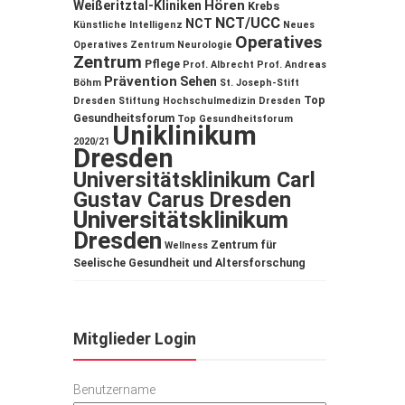
Hören
Weißeritztal-Kliniken
Krebs
NCT/UCC
NCT
Künstliche Intelligenz
Neues
Operatives
Operatives Zentrum
Neurologie
Zentrum
Pflege
Prof. Albrecht
Prof. Andreas
Prävention
Sehen
Böhm
St. Joseph-Stift
Top
Dresden
Stiftung Hochschulmedizin Dresden
Gesundheitsforum
Top Gesundheitsforum
Uniklinikum
2020/21
Dresden
Universitätsklinikum Carl
Gustav Carus Dresden
Universitätsklinikum
Dresden
Zentrum für
Wellness
Seelische Gesundheit und Altersforschung
Mitglieder Login
Benutzername