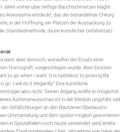
en Jahre vorher über heftige Bauchschmerzen klagte.
ßes Aneurysma entdeckt, das der behandelnde Chirurg
dete, in der Hoffnung, ein Platzen der Aussackung zu
ie Standard­methode, da ein künstlicher Gefäßersatz
erial
 dann aber dennoch, woraufhin der Ersatz einer
ten Homograft, vorgeschlagen wurde. Aber Einstein
ant to go when I want. It is tasteless to prolong life
to go. I will do it elegantly.“ Eine künstliche
sträger also nicht. Seinen Abgang wollte er möglichst
 eines Aortenaneurysmas ist in der Medizin ungefähr seit
er der Gefäßchirurgen an den Bautzener Oberlausitz-
lophan-Ummantelung und dem später möglich gewordenen
len in Spezialfällen noch heute verwendet wird, lenkte
 andere Ersatz­mate­rialien. Über Jahrzehnte war dabei die