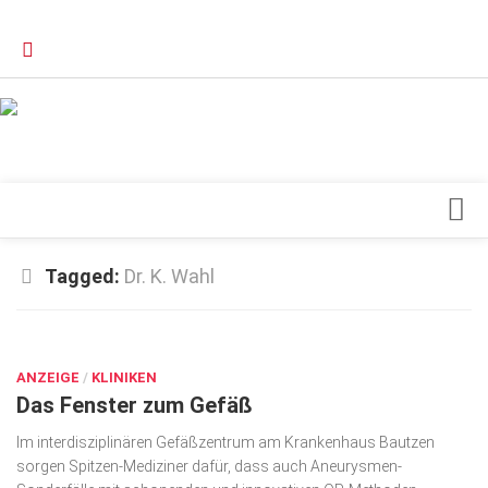
Verkaufsstellen
Kontakt, Impressum und Rechtliche Angaben
Datenschutzerklärung
Top Magazin Dresden / Ostsachsen
Blick ins Innere
Tagged:
Dr. K. Wahl
Forschung
AUG. 28, 2017
Herz & Kreislauf
ANZEIGE
Orthopädie
/
KLINIKEN
Das Fenster zum Gefäß
Schönheit & Wohlbefinden
Im interdisziplinären Gefäßzentrum am Krankenhaus Bautzen
Special
sorgen Spitzen-Mediziner dafür, dass auch Aneurysmen-