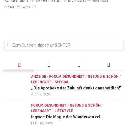
Sonderfälle mit schonenden und innovativen OP-Methoden
Wirtschaft, Recht, Finanzen
behandelt werden.
Zahn, Mund, Kiefer
Forum Gesundheit
Allgemein
Sehen
Innovationen
Kampf gegen Krebs
Hören
ANZEIGE
/
FORUM GESUNDHEIT
/
GESUND & SCHÖN
/
LEBENSART
/
SPECIAL
Lebensart
,,Die Apotheke der Zukunft denkt ganzheitlich!”
APR. 1, 2026
FORUM GESUNDHEIT
/
GESUND & SCHÖN
/
LEBENSART
/
LIFESTYLE
Ingwer: Die Magie der Wunderwurzel
FEB. 13, 2026