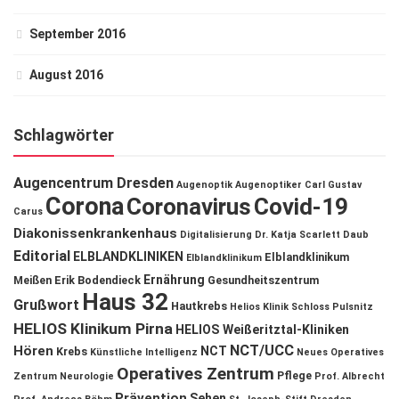
September 2016
August 2016
Schlagwörter
Augencentrum Dresden
Augenoptik
Augenoptiker
Carl Gustav
Corona
Coronavirus
Covid-19
Carus
Diakonissenkrankenhaus
Digitalisierung
Dr. Katja Scarlett Daub
Editorial
ELBLANDKLINIKEN
Elblandklinikum
Elblandklinikum
Ernährung
Meißen
Erik Bodendieck
Gesundheitszentrum
Haus 32
Grußwort
Hautkrebs
Helios Klinik Schloss Pulsnitz
HELIOS Klinikum Pirna
HELIOS Weißeritztal-Kliniken
NCT/UCC
Hören
NCT
Krebs
Künstliche Intelligenz
Neues Operatives
Operatives Zentrum
Pflege
Zentrum
Neurologie
Prof. Albrecht
Prävention
Sehen