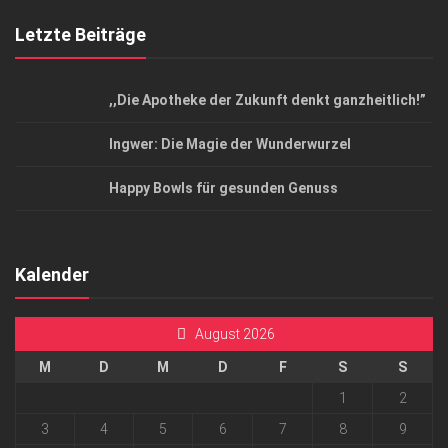
Letzte Beiträge
,,Die Apotheke der Zukunft denkt ganzheitlich!”
Ingwer: Die Magie der Wunderwurzel
Happy Bowls für gesunden Genuss
Kalender
August 2026
M
D
M
D
F
S
S
1
2
3
4
5
6
7
8
9