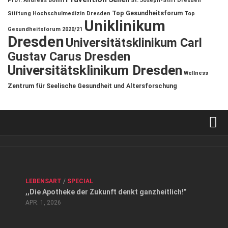
Prof. Andreas Böhm
St. Joseph-Stift Dresden
Top Gesundheitsforum
Stiftung Hochschulmedizin Dresden
Top
Uniklinikum
Gesundheitsforum 2020/21
Dresden
Universitätsklinikum Carl
Gustav Carus Dresden
Universitätsklinikum Dresden
Wellness
Zentrum für Seelische Gesundheit und Altersforschung
Verkaufsstellen
Kontakt, Impressum und Rechtliche Angaben
ANZEIGE
/
FORUM GESUNDHEIT
/
GESUND & SCHÖN
/
LEBENSART
/
SPECIAL
Datenschutzerklärung
,,Die Apotheke der Zukunft denkt ganzheitlich!”
Top Magazin Dresden / Ostsachsen
APR. 1, 2026