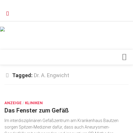
Verkaufsstellen
Kontakt, Impressum und Rechtliche Angaben
Datenschutzerklärung
Top Magazin Dresden / Ostsachsen
Blick ins Innere
Tagged:
Dr. A. Engwicht
Forschung
AUG. 28, 2017
Herz & Kreislauf
ANZEIGE
Orthopädie
/
KLINIKEN
Das Fenster zum Gefäß
Schönheit & Wohlbefinden
Im interdisziplinären Gefäßzentrum am Krankenhaus Bautzen
Special
sorgen Spitzen-Mediziner dafür, dass auch Aneurysmen-