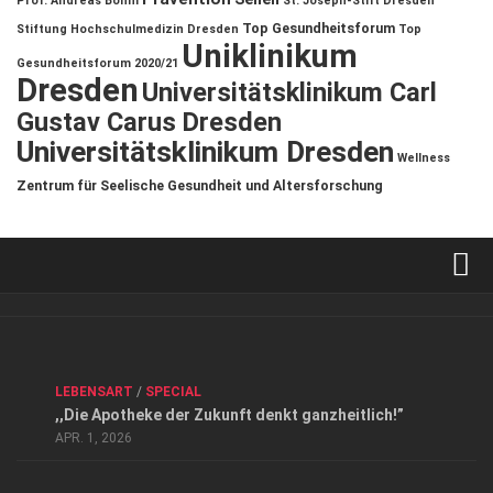
Prof. Andreas Böhm
St. Joseph-Stift Dresden
Top Gesundheitsforum
Stiftung Hochschulmedizin Dresden
Top
Uniklinikum
Gesundheitsforum 2020/21
Dresden
Universitätsklinikum Carl
Gustav Carus Dresden
Universitätsklinikum Dresden
Wellness
Zentrum für Seelische Gesundheit und Altersforschung
Verkaufsstellen
Kontakt, Impressum und Rechtliche Angaben
ANZEIGE
/
FORUM GESUNDHEIT
/
GESUND & SCHÖN
/
LEBENSART
/
SPECIAL
Datenschutzerklärung
,,Die Apotheke der Zukunft denkt ganzheitlich!”
Top Magazin Dresden / Ostsachsen
APR. 1, 2026