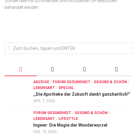
Sonderfälle mit schonenden und innovativen OP-Methoden
Wirtschaft, Recht, Finanzen
behandelt werden.
Zahn, Mund, Kiefer
Forum Gesundheit
Allgemein
Sehen
Innovationen
Kampf gegen Krebs
Hören
ANZEIGE
/
FORUM GESUNDHEIT
/
GESUND & SCHÖN
/
LEBENSART
/
SPECIAL
Lebensart
,,Die Apotheke der Zukunft denkt ganzheitlich!”
APR. 1, 2026
FORUM GESUNDHEIT
/
GESUND & SCHÖN
/
LEBENSART
/
LIFESTYLE
Ingwer: Die Magie der Wunderwurzel
FEB. 13, 2026