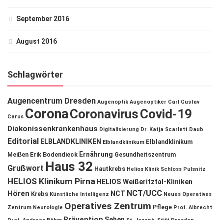
September 2016
August 2016
Schlagwörter
Augencentrum Dresden
Augenoptik
Augenoptiker
Carl Gustav
Corona
Coronavirus
Covid-19
Carus
Diakonissenkrankenhaus
Digitalisierung
Dr. Katja Scarlett Daub
Editorial
ELBLANDKLINIKEN
Elblandklinikum
Elblandklinikum
Ernährung
Meißen
Erik Bodendieck
Gesundheitszentrum
Haus 32
Grußwort
Hautkrebs
Helios Klinik Schloss Pulsnitz
HELIOS Klinikum Pirna
HELIOS Weißeritztal-Kliniken
NCT/UCC
Hören
NCT
Krebs
Künstliche Intelligenz
Neues Operatives
Operatives Zentrum
Pflege
Zentrum
Neurologie
Prof. Albrecht
Prävention
Sehen