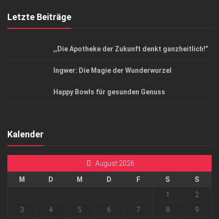
Letzte Beiträge
,,Die Apotheke der Zukunft denkt ganzheitlich!”
Ingwer: Die Magie der Wunderwurzel
Happy Bowls für gesunden Genuss
Kalender
August 2026
M
D
M
D
F
S
S
1
2
3
4
5
6
7
8
9