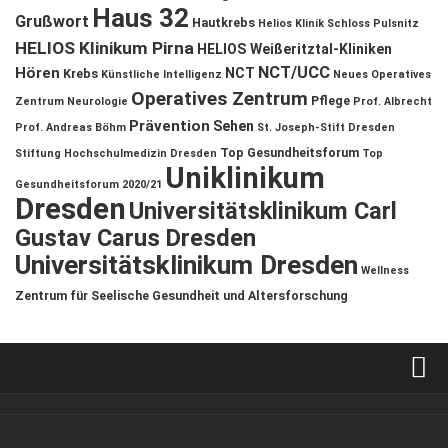
Haus 32
Grußwort
Hautkrebs
Helios Klinik Schloss Pulsnitz
HELIOS Klinikum Pirna
HELIOS Weißeritztal-Kliniken
NCT/UCC
Hören
NCT
Krebs
Künstliche Intelligenz
Neues Operatives
Operatives Zentrum
Pflege
Zentrum
Neurologie
Prof. Albrecht
Prävention
Sehen
Prof. Andreas Böhm
St. Joseph-Stift Dresden
Top Gesundheitsforum
Stiftung Hochschulmedizin Dresden
Top
Uniklinikum
Gesundheitsforum 2020/21
Dresden
Universitätsklinikum Carl
Gustav Carus Dresden
Universitätsklinikum Dresden
Wellness
Zentrum für Seelische Gesundheit und Altersforschung
Verkaufsstellen