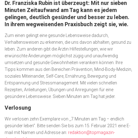
Dr. Franziska Rubin ist überzeugt: Mit nur sieben
Wirtschaft, Recht, Finanzen
Minuten Zeitaufwand am Tag kann es jedem
Zahn, Mund, Kiefer
gelingen, deutlich gesünder und besser zu leben.
In ihrem wegweisenden Praxisbuch zeigt sie, wie.
Forum Gesundheit
Zum einen gelingt eine gesunde Lebensweise dadurch,
Allgemein
Verhaltensweisen zu erkennen, die uns davon abhalten, gesund zu
Sehen
leben. Zum anderen gibt die Ärztin Hilfestellungen, wie wir
erwünschte Änderungen möglichst zügig und unaufwendig
Innovationen
umsetzen und gesunde Gewohnheiten verankern können. Ihre
Tipps kommen aus den Bereichen Prävention, Mind-Body-Medizin,
Kampf gegen Krebs
soziales Miteinander, Self-Care, Ernährung, Bewegung und
Entspannung und Stressmanagement. Mit vielen schnellen
Hören
Rezepten, Anleitungen, Übungen und Anregungen für eine
Lebensart
gesündere Lebensweise. Sieben Minuten am Tag hat jeder.
Verlosung
Wir verlosen zehn Exemplare von ,,7 Minuten am Tag – endlich
gesünder leben”. Bitte senden Sie bis zum 15. Februar 2021 eine E-
mail mit Namen und Adresse an:
redaktion@topmagazin-