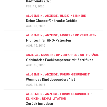
Badtrends 2026
FEB. 13, 2026
ALLGEMEIN
/
ANZEIGE
/
BLICK INS INNERE
Keine Chance für kranke Gefäße
AUG. 15, 2016
ALLGEMEIN
/
ANZEIGE
/
MODERNE OP VERFAHREN
Hightech für HNO-Patienten
AUG. 15, 2016
ANZEIGE
/
MODERNE OP VERFAHREN
/
ORTHOPÄDIE
Gebündelte Fachkompetenz mit Zertifikat
AUG. 15, 2016
ALLGEMEIN
/
ANZEIGE
/
FORUM GESUNDHEIT
Wenn das Kind „besonders“ ist
AUG. 15, 2016
ALLGEMEIN
/
ANZEIGE
/
FORUM GESUNDHEIT
/
KLINIKEN
/
REHABILITATION
Zurück ins Leben