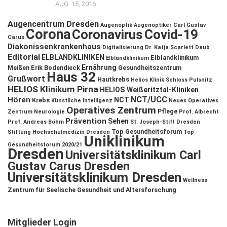
AUG. 15, 2016
Augencentrum Dresden
Augenoptik
Augenoptiker
Carl Gustav
Corona
Coronavirus
Covid-19
Carus
Diakonissenkrankenhaus
Digitalisierung
Dr. Katja Scarlett Daub
Editorial
ELBLANDKLINIKEN
Elblandklinikum
Elblandklinikum
Ernährung
Meißen
Erik Bodendieck
Gesundheitszentrum
Haus 32
Grußwort
Hautkrebs
Helios Klinik Schloss Pulsnitz
HELIOS Klinikum Pirna
HELIOS Weißeritztal-Kliniken
NCT/UCC
Hören
NCT
Krebs
Künstliche Intelligenz
Neues Operatives
Operatives Zentrum
Pflege
Zentrum
Neurologie
Prof. Albrecht
Prävention
Sehen
Prof. Andreas Böhm
St. Joseph-Stift Dresden
Top Gesundheitsforum
Stiftung Hochschulmedizin Dresden
Top
Uniklinikum
Gesundheitsforum 2020/21
Dresden
Universitätsklinikum Carl
Gustav Carus Dresden
Universitätsklinikum Dresden
Wellness
Zentrum für Seelische Gesundheit und Altersforschung
Mitglieder Login