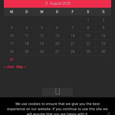
August 2020
M
D
M
D
F
S
S
1
2
3
4
5
6
7
8
9
10
11
12
13
14
15
16
17
18
19
20
21
22
23
24
25
26
27
28
29
30
31
« Juni
Sep. »
We use cookies to ensure that we give you the best
2026 progressmedia Verlag & Werbeagentur GmbH • Bautzner
experience on our website. If you continue to use this site we
will assume that you are happy with it.
Landstraße 62 • 01324 Dresden