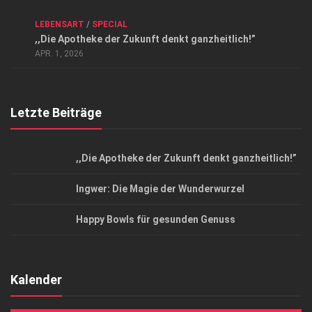
Kontakt, Impressum und Rechtliche Angaben
ANZEIGE
/
FORUM GESUNDHEIT
/
GESUND & SCHÖN
/
LEBENSART
/
SPECIAL
Datenschutzerklärung
,,Die Apotheke der Zukunft denkt ganzheitlich!”
Top Magazin Dresden / Ostsachsen
APR. 1, 2026
Letzte Beiträge
,,Die Apotheke der Zukunft denkt ganzheitlich!”
Ingwer: Die Magie der Wunderwurzel
Happy Bowls für gesunden Genuss
Kalender