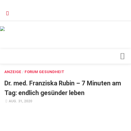
Verkaufsstellen
Kontakt, Impressum und Rechtliche Angaben
Datenschutzerklärung
Top Magazin Dresden / Ostsachsen
Blick ins Innere
ANZEIGE
/
FORUM GESUNDHEIT
Forschung
Dr. med. Franziska Rubin – 7 Minuten am
Herz & Kreislauf
Tag: endlich gesünder leben
Orthopädie
AUG. 31, 2020
Schönheit & Wohlbefinden
Special