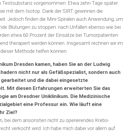
iven Testsubstanz vorgenommen. Etwa zehn Tage später
pie mit dem Isotop. Dank der SIRT gewinnen die
eit. Jedoch finden die Mini-Spiralen auch Anwendung, um
nde Blutungen zu stoppen: nach Unfällen ebenso wie bei
den etwa 60 Prozent der Einsätze bei Tumor­patienten
nd therapiert werden können. Insgesamt rechnen wir im
t dieser Methode helfen können.
inikum Dresden kamen, haben Sie an der Ludwig
hadern nicht nur als Gefäßspezialist, sondern auch
gearbeitet und die dabei eingesetzte
t. Mit diesen Erfahrungen erweiterten Sie das
logie am Dresdner Uniklinikum. Die Medizinische
ialgebiet eine Professur ein. Wie läuft eine
hr Ziel?
ren, bei dem ansonsten nicht zu operierendes Krebs­
ht verkocht wird. Ich habe mich dabei vor allem auf