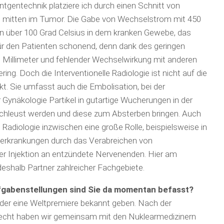
ntgen­technik platziere ich durch einen Schnitt von
e mitten im Tumor. Die Gabe von Wechselstrom mit 450
von über 100 Grad Celsius in dem kranken Gewebe, das
für den Patienten schonend, denn dank des geringen
Millimeter und fehlender Wechselwirkung mit anderen
ing. Doch die Interventionelle Radiologie ist nicht auf die
. Sie umfasst auch die Embolisation, bei der
Gynäkologie Partikel in gutartige Wucherungen in der
chleust werden und diese zum Absterben bringen. Auch
le Radiologie inzwischen eine große Rolle, beispielsweise in
erkrankungen durch das Verabreichen von
er Injektion an entzündete Nerven­enden. Hier am
deshalb Partner zahlreicher Fachgebiete.
fgabenstellungen sind Sie da momentan befasst?
der eine Weltpremiere bekannt geben. Nach der
Utrecht haben wir gemeinsam mit den Nuklearmedizinern