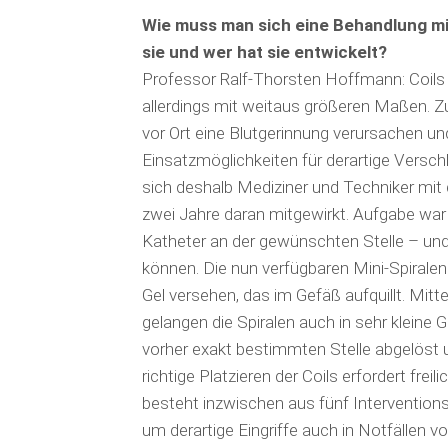
Wie muss man sich eine Behandlung mit
sie und wer hat sie entwickelt?
Professor Ralf-Thorsten Hoffmann: Coils 
allerdings mit weitaus größeren Maßen. 
vor Ort eine Blutgerinnung verursachen un
Ein­satzmöglichkeiten für derartige Vers
sich deshalb Mediziner und Techniker mit 
zwei Jahre daran mitgewirkt. Aufgabe war e
Katheter an der gewünschten Stelle – und 
können. Die nun verfügbaren Mini-Spirale
Gel versehen, das im Gefäß aufquillt. Mitt
gelangen die Spiralen auch in sehr kleine
vorher exakt bestimmten Stelle abgelöst u
richtige Platzieren der Coils erfordert fre
besteht inzwischen aus fünf Interventions
um derartige Eingriffe auch in Notfällen 