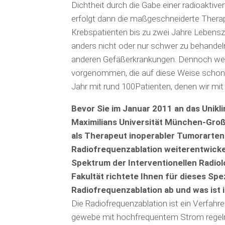
Dichtheit durch die Gabe einer radioakt
erfolgt dann die maßgeschneiderte Thera
Krebspatienten bis zu zwei Jahre Lebensz
anders nicht oder nur schwer zu behandel
anderen Gefäßer­krankungen. Dennoch wer
vorgenommen, die auf diese Weise schone
Jahr mit rund 100Patienten, denen wir mi
Bevor Sie im Januar 2011 an das Unikl
Maximilians Universität Mün­chen-Groß
als Therapeut inoperabler Tumorarten 
Radiofrequenzablation weiterentwickel
Spektrum der Inter­ventionellen Radio
Fakultät richtete Ihnen für dieses Spez
Radiofrequenzablation ab und was ist i
Die Radiofrequenzablation ist ein Verfah­
gewebe mit hochfrequentem Strom regelrec