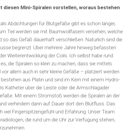
 diesen Mini-Spiralen vorstellen, woraus bestehen
als Abdichtungen für Blutgefäße gibt es schon länger,
Zum Teil werden sie mit Baumwollfasern versehen, welche
d so das Gefäß dauerhaft verschließen. Natürlich sind die
chlüsse begrenzt. Über mehrere Jahre hinweg befassten
der Weiterentwicklung der Coils. Ich selbst habe rund
s, die Spiralen so klein zu machen, dass sie mittels
vor allem auch in sehr kleine Gefäße – platziert werden
n bestehen aus Platin und sind im Kern mit einem Hydro-
els Katheter über die Leiste oder die Armschlagader
 Gefäße. Mit einem Stromstoß werden die Spiralen an der
nd verhindern dann auf Dauer dort den Blutfluss. Das
ilich viel Fingerspitzengefühl und Erfahrung. Unser Team
­radiologen, die rund um die Uhr zur Verfügung stehen,
vorzunehmen.