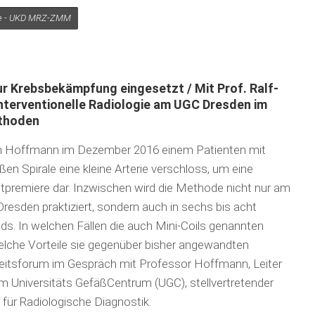
sele - UKD MRZ-ZMM
r Krebsbekämpfung eingesetzt / Mit Prof. Ralf-
nterventionelle Radiologie am UGC Dresden im
thoden
ten Hoffmann im Dezember 2016 einem Patienten mit
en Spirale eine kleine Arterie verschloss, um eine
eltpremiere dar. Inzwischen wird die Methode nicht nur am
 Dresden praktiziert, sondern auch in sechs bis acht
nds. In welchen Fällen die auch Mini-Coils genannten
che Vorteile sie gegenüber bisher angewandten
heitsforum im Gespräch mit Professor Hoffmann, Leiter
am Universitäts GefäßCentrum (UGC), stellvertretender
t für Radiologische Diagnostik.