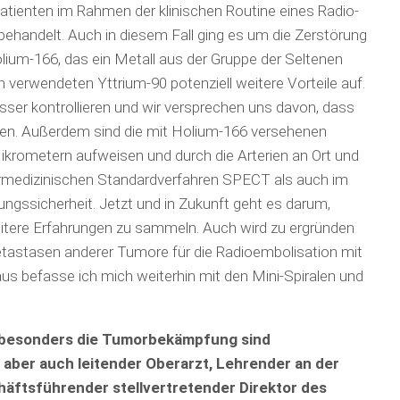
tienten im Rahmen der klinischen Routine eines Radio­
ehandelt. Auch in diesem Fall ging es um die Zerstörung
lium-166, das ein Metall aus der Gruppe der Seltenen
verwendeten Yttrium-90 potenziell weitere Vorteile auf.
esser kontrollieren und wir versprechen uns davon, dass
en. Außer­dem sind die mit Holium-166 versehenen
ikrometern aufweisen und durch die Arterien an Ort und
armedizinischen Standardverfahren SPECT als auch im
ngssicherheit. Jetzt und in Zukunft geht es darum,
tere Erfahrungen zu sammeln. Auch wird zu ergründen
etastasen anderer Tumore für die Radioembolisation mit
s befasse ich mich weiterhin mit den Mini-Spiralen und
da besonders die Tumorbekämpfung sind
d aber auch leitender Oberarzt, Lehrender an der
schäftsführender stellvertretender Direktor des