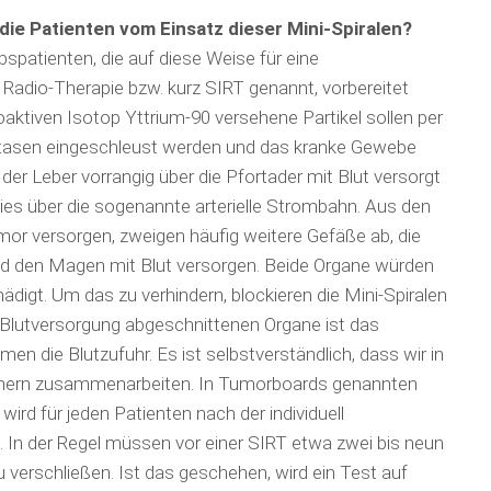
die Patienten vom Einsatz dieser Mini-Spiralen?
bspatienten, die auf diese Weise für eine
 Radio-Therapie bzw. kurz SIRT genannt, vorbereitet
oaktiven Isotop Yttrium-90 versehene Partikel sollen per
stasen eingeschleust werden und das kranke Gewebe
r Leber vorrangig über die Pfortader mit Blut versorgt
ies über die sogenannte arterielle Strombahn. Aus den
mor versorgen, zweigen häufig weitere Gefäße ab, die
d den Magen mit Blut versorgen. Beide Organe würden
ädigt. Um das zu verhindern, blockieren die Mini-Spiralen
r Blutversorgung abgeschnittenen Organe ist das
n die Blutzufuhr. Es ist selbstverständlich, dass wir in
zinern zusammenarbeiten. In Tumorboards genannten
ird für jeden Patienten nach der individuell
 In der Regel müssen vor einer SIRT etwa zwei bis neun
 verschließen. Ist das geschehen, wird ein Test auf