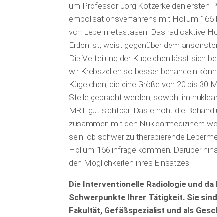
um Professor Jörg Kotzerke den ersten Pa
embolisationsverfahrens mit Holium-166 b
von Leber­metastasen. Das radioaktive Ho
Erden ist, weist gegenüber dem ansonsten 
Die Verteilung der Kügelchen lässt sich b
wir Krebszellen so besser behandeln könn
Kügelchen, die eine Größe von 20 bis 30 M
Stelle gebracht werden, sowohl im nukle
MRT gut sichtbar. Das erhöht die Behandlu
zusammen mit den Nuklearmedizinern wei
sein, ob schwer zu therapierende Leber­m
Holium-166 infrage kommen. Darüber hinau
den Möglichkeiten ihres Einsatzes.
Die Interventionelle Radiologie und 
Schwerpunkte Ihrer Tätigkeit. Sie sin
Fakultät, Ge­fäß­spezialist und als Ge