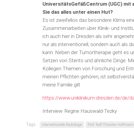
UniversitätsGefäßCentrum (UGC) mit 
Sie das alles unter einen Hut?
Es ist zweifellos das besondere Klima eines
Zusam­menarbeiten über Klinik- und Insti
ich auch hier in Dresden als sehr angenehm
nur als interventionell, sondern auch als d
kann. Neben der Tumor­therapie geht es
Setzen von Stents und ähnliche Dinge. M
Kollegen Themen von Forschung und Entwi
meinen Pflichten gehören, ist selbstverstä
meine Familie gilt.
https://www.uniklinikum-dresden.de/de/da
Interview: Regine Hauswald-Tezky
Tags:
Interventionelle Radiologie
Prof. Ralf-Thorsten Hoffmann