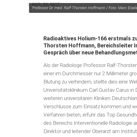
AUG. 26, 2017
Professor Dr. med. Ralf-Thorsten Hoffmann / Foto: Marc Ei
Radioaktives Holium-166 erstmals zu
Thorsten Hoffmann, Bereichsleiter I
Gespräch über neue Behandlungsme
Als der Radiologe Professor Ralf-Thors
einer im Durchmesser nur 2 Millimeter groß
Blutung zu verhindern, stellte dies eine W
Universitäts­klinikum Carl Gustav Carus in
weiteren universitären Kliniken Deutsch­la
Verschlüsse zum Einsatz kommen und wel
Verfahren bieten, erfuhr das Top Gesund
des Bereichs Interventionelle Radiologie 
Direktor und leitender Oberarzt am Institu