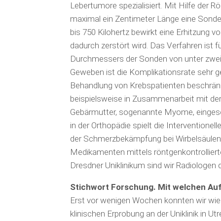
Lebertumore spezialisiert. Mit Hilfe der Rö
maximal ein Zentimeter Länge eine Sond
bis 750 Kilohertz bewirkt eine Erhitzung 
dadurch zerstört wird. Das Verfahren ist 
Durchmessers der Sonden von unter zwei 
Geweben ist die Kompli­kationsrate sehr ger
Behandlung von Krebspatienten beschränkt
beispielsweise in Zusammenarbeit mit der 
Gebär­mutter, sogenannte Myome, einges
in der Orthopädie spielt die Inter­ventionel
der Schmerzbekämpfung bei Wirbelsäulen­
Medikamenten mittels röntgenkontrolliert
Dresdner Uniklinikum sind wir Radiologen 
Stichwort Forschung. Mit welchen Au
Erst vor wenigen Wochen konnten wir wie
klinischen Erprobung an der Uniklinik in 