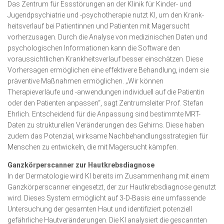
Das Zentrum für Essstörungen an der Klinik für Kinder- und
Jugendpsychiatrie und -psychotherapie nutzt KI, um den Krank­
heitsverlauf bei Patientinnen und Patienten mit Mager­sucht
vorherzusagen. Durch die Analyse von medizinischen Daten und
psychologischen Informationen kann die Software den
voraussichtlichen Krankheitsverlauf besser einschätzen. Diese
Vorhersagen ermöglichen eine effektivere Behandlung, indem sie
präventive Maßnahmen ermöglichen. „Wir können
Therapieverläufe und -anwendungen individuell auf die Patientin
oder den Patienten anpassen“, sagt Zentrums­leiter Prof. Stefan
Ehrlich. Entscheidend für die Anpassung sind bestimmte MRT-
Daten zu strukturellen Veränderungen des Gehirns. Diese haben
zudem das Poten­zial, wirksame Nach­behandlungsstrategien für
Menschen zu entwickeln, die mit Magersucht kämpfen.
Ganzkörperscanner zur Hautkrebsdiagnose
In der Dermatologie wird KI bereits im Zusammenhang mit einem
Ganzkörperscanner eingesetzt, der zur Hautkrebs­diagnose genutzt
wird. Dieses System ermöglicht auf 3-D-Basis eine umfassende
Untersuchung der gesamten Haut und identifiziert potenziell
gefährliche Hautverände­rungen. Die KI analysiert die gescannten