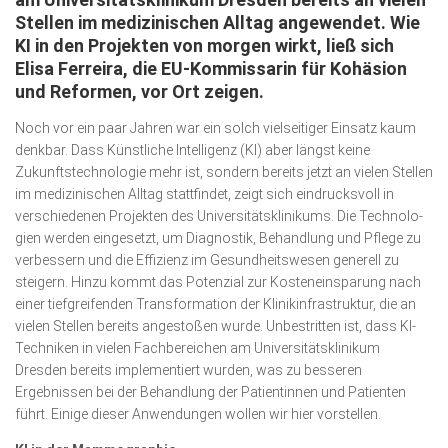
Wirtschaft, Recht, Finanzen
Stellen im medizinischen Alltag angewendet. Wie
KI in den Projekten von morgen wirkt, ließ sich
Zahn, Mund, Kiefer
Elisa Ferreira, die EU-Kommissarin für Kohäsion
Forum Gesundheit
und Reformen, vor Ort zeigen.
Allgemein
Noch vor ein paar Jahren war ein solch vielseitiger Einsatz kaum
denkbar. Dass Künstliche Intelligenz (KI) aber längst keine
Sehen
Zukunfts­tech­nologie mehr ist, sondern bereits jetzt an vielen Stellen
im medizinischen Alltag stattfindet, zeigt sich eindrucksvoll in
Innovationen
verschiedenen Pro­jekten des Universitäts­klinikums. Die Techno­lo­
Kampf gegen Krebs
gien werden eingesetzt, um Diag­nos­tik, Behand­lung und Pflege zu
verbessern und die Effizienz im Gesundheitswesen generell zu
Hören
steigern. Hinzu kommt das Po­tenzial zur Kosteneinsparung nach
einer tiefgreifenden Trans­formation der Klinikinfrastruktur, die an
Lebensart
vielen Stellen bereits angestoßen wurde. Unbestritten ist, dass KI-
Techniken in vielen Fachbereichen am Universitätsklinikum
Dresden bereits implementiert wurden, was zu besseren
Ergebnissen bei der Behandlung der Patientinnen und Patienten
führt. Einige dieser Anwendungen wollen wir hier vorstellen.