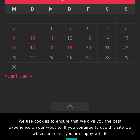
M
D
M
D
F
S
S
1
2
3
4
5
6
7
8
9
10
11
12
13
14
15
16
17
18
19
20
21
22
23
24
25
26
27
28
29
30
« Juni
Jan. »
We use cookies to ensure that we give you the best
2026 progressmedia Verlag & Werbeagentur GmbH • Bautzner
experience on our website. If you continue to use this site we
will assume that you are happy with it.
Landstraße 62 • 01324 Dresden