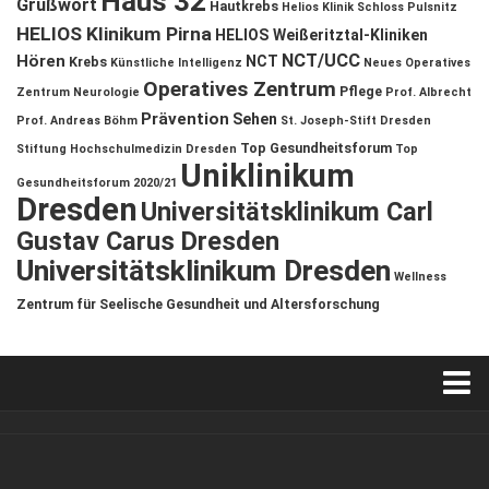
Haus 32
Grußwort
Hautkrebs
Helios Klinik Schloss Pulsnitz
HELIOS Klinikum Pirna
HELIOS Weißeritztal-Kliniken
NCT/UCC
Hören
NCT
Krebs
Künstliche Intelligenz
Neues Operatives
Operatives Zentrum
Pflege
Zentrum
Neurologie
Prof. Albrecht
Prävention
Sehen
Prof. Andreas Böhm
St. Joseph-Stift Dresden
Top Gesundheitsforum
Stiftung Hochschulmedizin Dresden
Top
Uniklinikum
Gesundheitsforum 2020/21
Dresden
Universitätsklinikum Carl
Gustav Carus Dresden
Universitätsklinikum Dresden
Wellness
Zentrum für Seelische Gesundheit und Altersforschung
Verkaufsstellen
Kontakt, Impressum und Rechtliche Angaben
ANZEIGE
/
FORUM GESUNDHEIT
/
GESUND & SCHÖN
/