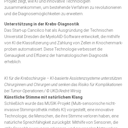
Projekt zeigt, wie KI und innovative Tech­no­logien
zusammenkommen, um bestehende Verfahren zu revolutionieren
und die Diagnosemöglichkeiten zu erweitern.
Unterstützung in der Krebs-Diagnostik
Das Start-up Cancilico hat als Ausgründung der Technischen
Universität Dresden die MyeloAID-Software entwickelt, die mithilfe
von KI die Klas­si­fizierung und Zählung von Zellen in Knochen­mark­
proben automatisiert. Diese Technologie verbessert die
Genauigkeit und Effizienz der hämatologischen Diag­nostik
erheblich.
KI für die Krebschirurgie – KI-basierte Assistenzsysteme unterstützen
Chirurginnen und Chirurgen und senken das Risiko für Komplikationen
bei Tumor-Operationen./ © UKD/André Wirsig
Künstliche Stimme mit natürlichem Klang
Schließlich wurde das MUSIK-Projekt (Multi-sensorische nicht-
invasive Stimmprothetik mittels KI) vorgestellt, eine innovative
Technologie, die Menschen, die ihre Stimme verloren haben, eine
natürliche Sprechfähigkeit zurückgibt. Mithilfe von Sen­soren, die