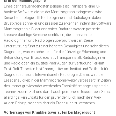
KI in der Mammographie
Eines der herausragendsten Beispiele ist Transpara, eine KI-
basierte Software, die bei der Mammographie eingesetzt wird.
Diese Technologie hilft Radiologinnen und Radiologen dabei,
Brustkrebs schneller und präziser zu erkennen, indem die Software
Mammographie-Bilder analysiert. Dadurch werden potenziell
krebsverdächtige Bereiche identifiziert, die dann von den
Radiologinnen und Radiologen überprüft werden. Diese
Unterstützung führt zu einer höheren Genauig­keit und schnelleren
Diagnosen, was entscheidend für die frühzeitige Erkennung und
Behandlung von Brustkrebs ist. „Transpara stellt Radiologinnen
und Radiologen ein zweites Paar Augen zur Ver­fügung“, erklärt
Prof. Ralf-Thorsten Hoffmann, Leiter am Institut und Poliklinik für
Diag­nostische und Inter­ven­tio­nelle Radiologie. „Damit wird die
Lesegenauig­keit in der Mam­mographie weiter verbessert.“ In Zeiten
des immer gravierender werdenden Fach­kräftemangels spart die
Technik zudem Zeit und damit auch personelle Ressourcen. Sie ist
allerdings kein Ersatz für den prüfenden Blick nach dem Vier-
Augen-Prinzip, sondern eher als Ergänzung zu verstehen.
Vorhersage von Krankheitsverläufen bei Magersucht