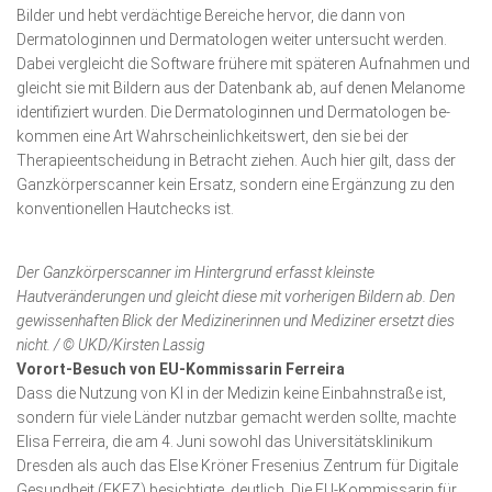
Bilder und hebt verdächtige Be­reiche hervor, die dann von
Dermatologinnen und Derma­tologen weiter untersucht werden.
Dabei vergleicht die Soft­ware frühere mit späteren Aufnahmen und
gleicht sie mit Bildern aus der Datenbank ab, auf denen Me­la­nome
identifiziert wurden. Die Dermatologin­nen und Dermatologen be­
kommen eine Art Wah­r­schein­lichkeitswert, den sie bei der
Therapie­entschei­dung in Betracht ziehen. Auch hier gilt, dass der
Ganzkörper­scanner kein Ersatz, sondern eine Ergänzung zu den
konventionellen Hautchecks ist.
Der Ganzkörperscanner im Hintergrund erfasst kleinste
Hautveränderungen und gleicht diese mit vorherigen Bildern ab. Den
gewissenhaften Blick der Medizinerinnen und Mediziner ersetzt dies
nicht. / © UKD/Kirsten Lassig
Vorort-Besuch von EU-Kommissarin Ferreira
Dass die Nutzung von KI in der Medizin keine Einbahnstraße ist,
sondern für viele Länder nutzbar gemacht werden sollte, machte
Elisa Ferreira, die am 4. Juni sowohl das Univer­sitäts­klinikum
Dresden als auch das Else Kröner Fresenius Zen­trum für Digitale
Gesundheit (EKFZ) besichtigte, deutlich. Die EU-Kommissarin für