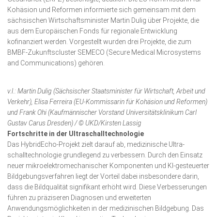
Kohäsion und Reformen informierte sich gemeinsam mit dem
sächsischen Wirtschaftsminister Martin Dulig über Projekte, die
aus dem Europäischen Fonds für regionale Entwicklung
kofinanziert werden. Vorgestellt wurden drei Projekte, die zum
BMBF-Zukunftscluster SEMECO (Secure Medical Microsystems
and Communications) gehören.
v.l.: Martin Dulig (Sächsischer Staatsminister für Wirtschaft, Arbeit und
Verkehr), Elisa Ferreira (EU-Kommissarin für Kohäsion und Reformen)
und Frank Ohi (Kaufmännischer Vorstand Universitätsklinikum Carl
Gustav Carus Dresden) / © UKD/Kirsten Lassig
Fortschritte in der Ultraschalltechnologie
Das HybridEcho-Projekt zielt darauf ab, medizinische Ultra­
schalltechnologie grundlegend zu verbessern. Durch den Ein­satz
neuer mikroelektromechanischer Komponenten und KI-gesteuerter
Bildgebungsverfahren liegt der Vorteil dabei insbesondere darin,
dass die Bildqualität signifikant erhöht wird. Diese Verbesserungen
führen zu präziseren Diagnosen und er­weiterten
Anwendungsmöglichkeiten in der medizinischen Bildgebung. Das