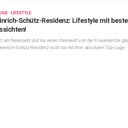
EIGE
/
LIFESTYLE
inrich-Schütz-Residenz: Lifestyle mit best
ssichten!
kt am Neumarkt und nur einen Stein­wurf von der Frauenkirche glä
Heinrich-Schütz-Residenz nicht nur mit ihrer absoluten Top-Lage.