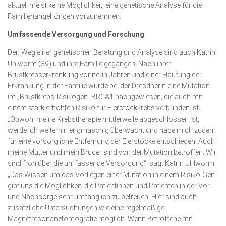
aktuell meist keine Möglichkeit, eine genetische Analyse für die
Familienangehörigen vorzunehmen.
Umfassende Versorgung und Forschung
Den Weg einer genetischen Beratung und Analyse sind auch Katrin
Uhlworm (39) und ihre Familie gegangen. Nach ihrer
Brustkrebserkrankung vor neun Jahren und einer Häufung der
Erkrankung in der Familie wurde bei der Dresdnerin eine Mutation
im „Brustkrebs-Risikogen“ BRCA1 nachgewiesen, die auch mit
einem stark erhöhten Risiko für Eierstockkrebs verbunden ist.
„Obwohl meine Krebstherapie mittlerweile abgeschlossen ist,
werde ich weiterhin engmaschig überwacht und habe mich zudem
für eine vorsorgliche Entfernung der Eierstöcke entschieden. Auch
meine Mutter und mein Bruder sind von der Mutation betroffen. Wir
sind froh über die umfassende Versorgung“, sagt Katrin Uhlworm.
„Das Wissen um das Vorliegen einer Mutation in einem Risiko-Gen
gibt uns die Möglichkeit, die Patientinnen und Patienten in der Vor-
und Nachsorge sehr umfänglich zu betreuen. Hier sind auch
zusätzliche Untersuchungen wie eine regelmäßige
Magnetresonanztomografie möglich. Wenn Betroffene mit