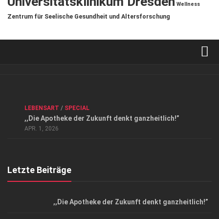
Universitätsklinikum Dresden
Wellness
Zentrum für Seelische Gesundheit und Altersforschung
Verkaufsstellen
Kontakt, Impressum und Rechtliche Angaben
ANZEIGE
/
FORUM GESUNDHEIT
/
GESUND & SCHÖN
/
LEBENSART
/
SPECIAL
Datenschutzerklärung
,,Die Apotheke der Zukunft denkt ganzheitlich!”
Top Magazin Dresden / Ostsachsen
APR. 1, 2026
Letzte Beiträge
,,Die Apotheke der Zukunft denkt ganzheitlich!”