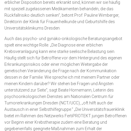
erblicher Disposition bereits erkrankt sind, können wir sie häufig
mit speziell zugelassenen Medikamenten behandeln, die das
Rückfallrisiko deutlich senken“, betont Prof. Pauline Wimberger,
Direktorin der Klinik für Frauenheilkunde und Geburtshilfe des
Universitätsklinikums Dresden.
Auch das psycho- und gynäko-onkologische Beratungsangebot
spielt eine wichtige Rolle. „Die Diagnose einer erblichen
Krebsveranlagung kann eine starke seelische Belastung sein.
Häufig stellt sich für Betroffene vor dem Hintergrund des eigenen
Erkrankungsrisikos oder einer möglichen Weitergabe der
genetischen Veränderung die Frage nach der Kommunikation
dessen in der Familie. Wie spreche ich mit meinem Partner oder
meinen Kindern darüber? Wir stehen bei Fragen und Ängsten
unterstützend zur Seite“, sagt Beate Hornemann, Leiterin des
psychoonkologischen Dienstes am Nationalen Centrum für
Tumorerkrankungen Dresden (NCT/UCC), „oft hilft auch der
Austausch in einer Selbsthilfegruppe.“ „Die Universitätsfrauenklinik
bietet im Rahmen des Netzwerks FertiPROTEKT jungen Betroffenen
vor Beginn einer Krebstherapie zudem eine Beratung und
gegebenenfalls geeignete Maßnahmen zum Erhalt der