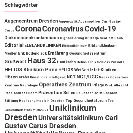
Schlagwörter
Augencentrum Dresden
Augenoptik
Augenoptiker
Carl Gustav
Corona
Coronavirus
Covid-19
Carus
Diakonissenkrankenhaus
Digitalisierung
Dr. Katja Scarlett Daub
Editorial
ELBLANDKLINIKEN
Elblandklinikum
Elblandklinikum
Ernährung
Meißen
Erik Bodendieck
Gesundheitszentrum
Haus 32
Grußwort
Hautkrebs
Helios Klinik Schloss Pulsnitz
HELIOS Klinikum Pirna
HELIOS Weißeritztal-Kliniken
NCT/UCC
Hören
NCT
Krebs
Künstliche Intelligenz
Neues Operatives
Operatives Zentrum
Pflege
Zentrum
Neurologie
Prof. Albrecht
Prävention
Sehen
Prof. Andreas Böhm
St. Joseph-Stift Dresden
Top Gesundheitsforum
Stiftung Hochschulmedizin Dresden
Top
Uniklinikum
Gesundheitsforum 2020/21
Dresden
Universitätsklinikum Carl
Gustav Carus Dresden