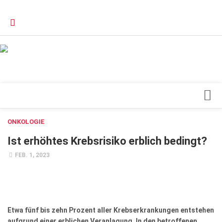
Verkaufsstellen
Kontakt, Impressum und Rechtliche Angaben
Datenschutzerklärung
Top Magazin Dresden / Ostsachsen
Blick ins Innere
ONKOLOGIE
Forschung
Ist erhöhtes Krebsrisiko erblich bedingt?
Herz & Kreislauf
FEB. 1, 2023
Orthopädie
Schönheit & Wohlbefinden
Special
Etwa fünf bis zehn Prozent aller Krebserkrankungen entstehen
aufgrund einer erblichen Veranlagung. In den betroffenen