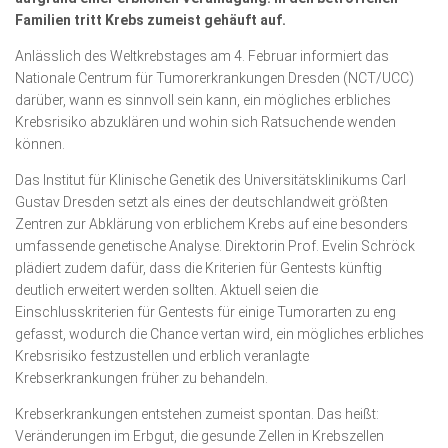
Wirtschaft, Recht, Finanzen
Familien tritt Krebs zumeist gehäuft auf.
Zahn, Mund, Kiefer
Anlässlich des Weltkrebstages am 4. Februar informiert das
Nationale Centrum für Tumorerkrankungen Dresden (NCT/UCC)
Forum Gesundheit
darüber, wann es sinnvoll sein kann, ein mögliches erbliches
Allgemein
Krebsrisiko abzuklären und wohin sich Ratsuchende wenden
können.
Sehen
Das Institut für Klinische Genetik des Universitätsklinikums Carl
Innovationen
Gustav Dresden setzt als eines der deutschlandweit größten
Zentren zur Abklärung von erblichem Krebs auf eine besonders
Kampf gegen Krebs
umfassende genetische Analyse. Direktorin Prof. Evelin Schröck
plädiert zudem dafür, dass die Kriterien für Gentests künftig
Hören
deutlich erweitert werden sollten. Aktuell seien die
Lebensart
Einschlusskriterien für Gentests für einige Tumorarten zu eng
gefasst, wodurch die Chance vertan wird, ein mögliches erbliches
Krebsrisiko festzustellen und erblich veranlagte
Krebserkrankungen früher zu behandeln.
Krebserkrankungen entstehen zumeist spontan. Das heißt:
Veränderungen im Erbgut, die gesunde Zellen in Krebszellen