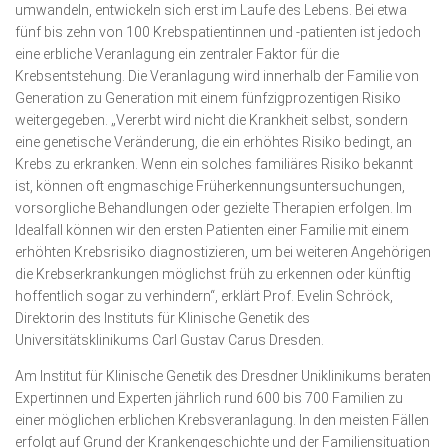
umwandeln, entwickeln sich erst im Laufe des Lebens. Bei etwa
fünf bis zehn von 100 Krebspatientinnen und -patienten ist jedoch
eine erbliche Veranlagung ein zentraler Faktor für die
Krebsentstehung. Die Veranlagung wird innerhalb der Familie von
Generation zu Generation mit einem fünfzigprozentigen Risiko
weitergegeben. „Vererbt wird nicht die Krankheit selbst, sondern
eine genetische Veränderung, die ein erhöhtes Risiko bedingt, an
Krebs zu erkranken. Wenn ein solches familiäres Risiko bekannt
ist, können oft engmaschige Früherkennungsuntersuchungen,
vorsorgliche Behandlungen oder gezielte Therapien erfolgen. Im
Idealfall können wir den ersten Patienten einer Familie mit einem
erhöhten Krebsrisiko diagnostizieren, um bei weiteren Angehörigen
die Krebserkrankungen möglichst früh zu erkennen oder künftig
hoffentlich sogar zu verhindern“, erklärt Prof. Evelin Schröck,
Direktorin des Instituts für Klinische Genetik des
Universitätsklinikums Carl Gustav Carus Dresden.
Am Institut für Klinische Genetik des Dresdner Uniklinikums beraten
Expertinnen und Experten jährlich rund 600 bis 700 Familien zu
einer möglichen erblichen Krebsveranlagung. In den meisten Fällen
erfolgt auf Grund der Krankengeschichte und der Familiensituation