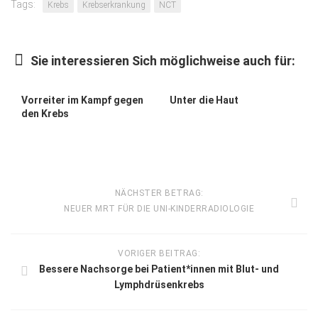
Tags:
Krebs
Krebserkrankung
NCT
Sie interessieren Sich möglichweise auch für:
Vorreiter im Kampf gegen
Unter die Haut
den Krebs
NÄCHSTER BETRAG:
NEUER MRT FÜR DIE UNI-KINDERRADIOLOGIE
VORIGER BEITRAG:
Bessere Nachsorge bei Patient*innen mit Blut- und
Lymphdrüsenkrebs