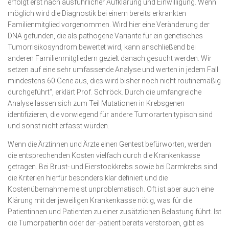
erfolgt erst nach ausführlicher Aufklärung und Einwilligung. Wenn
möglich wird die Diagnostik bei einem bereits erkrankten
Familienmitglied vorgenommen. Wird hier eine Veränderung der
DNA gefunden, die als pathogene Variante für ein genetisches
Tumorrisikosyndrom bewertet wird, kann anschließend bei
anderen Familienmitgliedern gezielt danach gesucht werden. Wir
setzen auf eine sehr umfassende Analyse und werten in jedem Fall
mindestens 60 Gene aus, dies wird bisher noch nicht routinemäßig
durchgeführt“, erklärt Prof. Schröck. Durch die umfangreiche
Analyse lassen sich zum Teil Mutationen in Krebsgenen
identifizieren, die vorwiegend für andere Tumorarten typisch sind
und sonst nicht erfasst würden.
Wenn die Ärztinnen und Ärzte einen Gentest befürworten, werden
die entsprechenden Kosten vielfach durch die Krankenkasse
getragen. Bei Brust- und Eierstockkrebs sowie bei Darmkrebs sind
die Kriterien hierfür besonders klar definiert und die
Kostenübernahme meist unproblematisch. Oft ist aber auch eine
Klärung mit der jeweiligen Krankenkasse nötig, was für die
Patientinnen und Patienten zu einer zusätzlichen Belastung führt. Ist
die Tumorpatientin oder der -patient bereits verstorben, gibt es