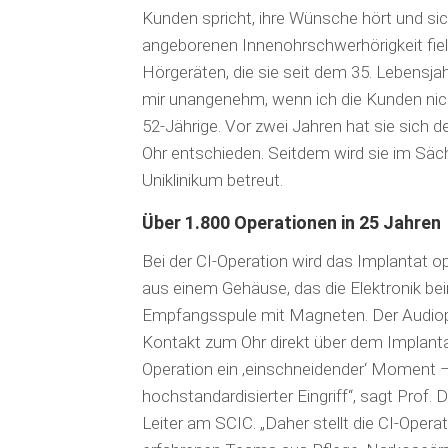
Kunden spricht, ihre Wünsche hört und si
angeborenen Innenohrschwerhörigkeit fiel
Hörgeräten, die sie seit dem 35. Lebensjah
mir unangenehm, wenn ich die Kunden nich
52-Jährige. Vor zwei Jahren hat sie sich d
Ohr entschieden. Seitdem wird sie im Sä
Uniklinikum betreut.
Über 1.800 Operationen in 25 Jahren
Bei der CI-Operation wird das Implantat o
aus einem Gehäuse, das die Elektronik bei
Empfangsspule mit Magneten. Der Audiop
Kontakt zum Ohr direkt über dem Implantat
Operation ein ‚einschneidender‘ Moment – f
hochstandardisierter Eingriff“, sagt Prof. 
Leiter am SCIC. „Daher stellt die CI-Oper