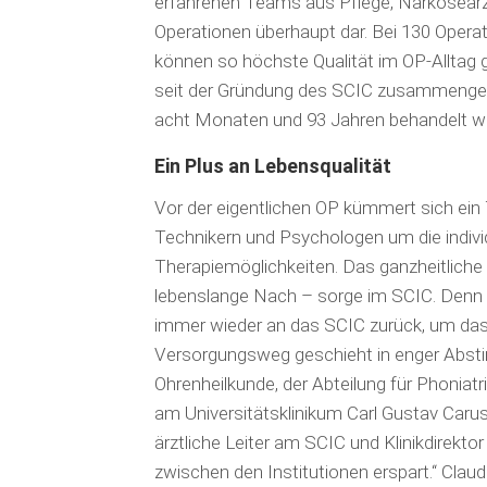
erfahrenen Teams aus Pflege, Narkoseärzt
Operationen überhaupt dar. Bei 130 Operati
können so höchste Qualität im OP-Alltag g
seit der Gründung des SCIC zusammenge
acht Monaten und 93 Jahren behandelt w
Ein Plus an Lebensqualität
Vor der eigentlichen OP kümmert sich ein
Technikern und Psychologen um die indivi
Therapiemöglichkeiten. Das ganzheitliche
lebenslange Nach – sorge im SCIC. Denn d
immer wieder an das SCIC zurück, um das 
Versorgungsweg geschieht in enger Absti
Ohrenheilkunde, der Abteilung für Phoniatr
am Universitätsklinikum Carl Gustav Carus
ärztliche Leiter am SCIC und Klinikdirekto
zwischen den Institutionen erspart.“ Claudi