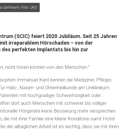
dia Sahlmann, Foto: UKD
trum (SCIC) feiert 2020 Jubiläum. Seit 25 Jahren
 mit irreparablem Hörschaden – von der
des perfekten Implantats bis hin zur
en, nicht hören können von den Menschen.“
osophen Immanuel Kant kennen die Mediziner, Pfleger,
für Hals-, Nasen- und Ohrenheilkunde am Uniklinikum
r Patienten mit hochgradiger Schwerhörigkeit oder
elfen dort auch Menschen mit schwerer bis völliger
ntionelle Hörgeräte keine Besserung mehr versprechen.
 die mit ihrer Familie eine kleine Konditorei samt Hotel
i der alltäglichen Arbeit ist es wichtig, dass sie mit ihren