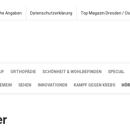
che Angaben
Datenschutzerklärung
Top Magazin Dresden / O
UF
ORTHOPÄDIE
SCHÖNHEIT & WOHLBEFINDEN
SPECIAL
EMEIN
SEHEN
INNOVATIONEN
KAMPF GEGEN KREBS
HÖR
er