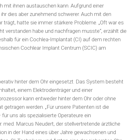
ch mit ihnen austauschen kann. Aufgrund einer
 ihr dies aber zunehmend schwerer. Auch mit den
r trägt, hatte sie immer stärkere Probleme. „Oft war es
t verstanden habe und nachfragen musste“, erzählt die
eshalb für ein Cochlea-Implantat (CI) auf dem rechten
chsischen Cochlear Implant Centrum (SCIC) am
perativ hinter dem Ohr eingesetzt. Das System besteht
nhaltet, einem Elektrodenträger und einer
rozessor kann entweder hinter dem Ohr oder ohne
 getragen werden. „Für unsere Patienten ist die
ür uns als spezialisierte Operateure ein
Dr. med. Marcus Neudert, der stellvertretende ärztliche
ation in der Hand eines über Jahre gewachsenen und