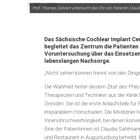
SEP. 1, 2020
Prof. Thomas Zahnert untersucht das Ohr von Patientin Clau
Das Sächsische Cochlear Implant Cen
begleitet das Zentrum die Patienten
Voruntersuchung über das Einsetzen 
lebenslangen Nachsorge.
„Nicht sehen können trennt von den Ding
Die Wahrheit hinter diesem Zitat des Phil
Therapeuten und Techniker aus der Klinik 
Dresden. Sie ist die erste Anlaufstelle fü
irreparablem Hörschaden. Die Mediziner h
Innenohrschwerhörigkeit, bei denen konve
Eine der Patientinnen ist Claudia Sahlmann,
und Restaurant in Augustusburg betreibt. Be