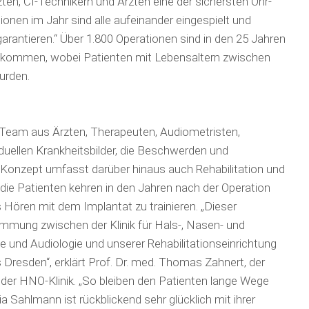
en, CI-Technikern und Ärzten eine der sichersten Ohr-
onen im Jahr sind alle aufeinander eingespielt und
arantieren.“ Über 1.800 Operationen sind in den 25 Jahren
kommen, wobei Patienten mit Lebensaltern zwischen
urden.
 Team aus Ärzten, Therapeuten, Audiometristen,
duellen Krankheitsbilder, die Beschwerden und
 Konzept umfasst darüber hinaus auch Rehabilitation und
ie Patienten kehren in den Jahren nach der Operation
Hören mit dem Implantat zu trainieren. „Dieser
mmung zwischen der Klinik für Hals-, Nasen- und
ie und Audiologie und unserer Rehabilitationseinrichtung
 Dresden“, erklärt Prof. Dr. med. Thomas Zahnert, der
r der HNO-Klinik. „So bleiben den Patienten lange Wege
a Sahlmann ist rückblickend sehr glücklich mit ihrer