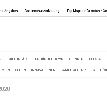
che Angaben
Datenschutzerklärung
Top Magazin Dresden / O
UF
ORTHOPÄDIE
SCHÖNHEIT & WOHLBEFINDEN
SPECIAL
EMEIN
SEHEN
INNOVATIONEN
KAMPF GEGEN KREBS
HÖR
2020