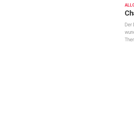
ALL
Ch
Der 
wun
Them