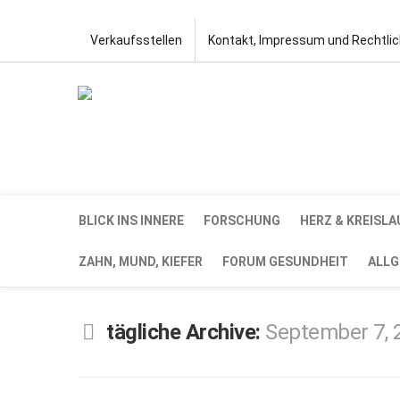
Verkaufsstellen
Kontakt, Impressum und Rechtli
BLICK INS INNERE
FORSCHUNG
HERZ & KREISLA
ZAHN, MUND, KIEFER
FORUM GESUNDHEIT
ALLG
tägliche Archive:
September 7, 
SEP.
7,
2020