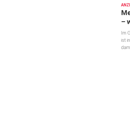
ANZ
Me
– 
Im G
ist 
dami