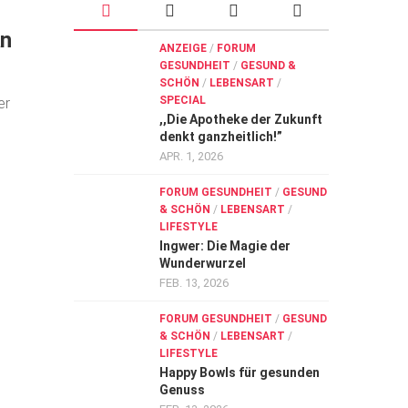
an
ANZEIGE
/
FORUM
GESUNDHEIT
/
GESUND &
SCHÖN
/
LEBENSART
/
SPECIAL
er
,,Die Apotheke der Zukunft
denkt ganzheitlich!”
APR. 1, 2026
FORUM GESUNDHEIT
/
GESUND
& SCHÖN
/
LEBENSART
/
LIFESTYLE
Ingwer: Die Magie der
Wunderwurzel
FEB. 13, 2026
FORUM GESUNDHEIT
/
GESUND
& SCHÖN
/
LEBENSART
/
LIFESTYLE
Happy Bowls für gesunden
Genuss