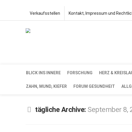
Verkaufsstellen
Kontakt, Impressum und Rechtli
BLICK INS INNERE
FORSCHUNG
HERZ & KREISLA
ZAHN, MUND, KIEFER
FORUM GESUNDHEIT
ALLG
tägliche Archive:
September 8, 
SEP.
8,
2020