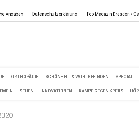
che Angaben
Datenschutzerklärung
Top Magazin Dresden / O
UF
ORTHOPÄDIE
SCHÖNHEIT & WOHLBEFINDEN
SPECIAL
EMEIN
SEHEN
INNOVATIONEN
KAMPF GEGEN KREBS
HÖR
2020