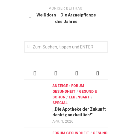
VORIGER BEITRAG:
Weißdorn – Die Arzneipflanze
des Jahres
ANZEIGE
/
FORUM
GESUNDHEIT
/
GESUND &
SCHÖN
/
LEBENSART
/
SPECIAL
,,Die Apotheke der Zukunft
denkt ganzheitlich!”
APR. 1, 2026
FORUM GESUNDHEIT
/
GESUND