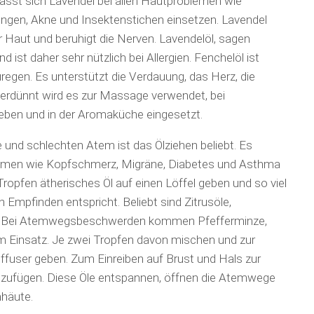
st sich Lavendel bei allen Hautproblemen wie
ngen, Akne und Insektenstichen einsetzen. Lavendel
 Haut und beruhigt die Nerven. Lavendelöl, sagen
d ist daher sehr nützlich bei Allergien. Fenchelöl ist
regen. Es unterstützt die Verdauung, das Herz, die
rdünnt wird es zur Massage verwendet, bei
ben und in der Aromaküche eingesetzt.
 und schlechten Atem ist das Ölziehen beliebt. Es
blemen wie Kopfschmerz, Migräne, Diabetes und Asthma
Tropfen ätherisches Öl auf einen Löffel geben und so viel
 Empfinden entspricht. Beliebt sind Zitrusöle,
um. Bei Atemwegsbeschwerden kommen Pfefferminze,
m Einsatz. Je zwei Tropfen davon mischen und zur
ffuser geben. Zum Einreiben auf Brust und Hals zur
nzufügen. Diese Öle entspannen, öffnen die Atemwege
mhäute.