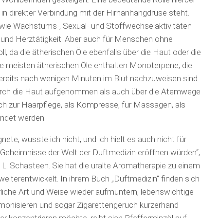
in direkter Verbindung mit der Hirnanhangdrüse steht.
n wie Wachstums-, Sexual- und Stoffwechselaktivitäten
 und Herztätigkeit. Aber auch für Menschen ohne
l, da die ätherischen Öle ebenfalls über die Haut oder die
ie meisten ätherischen Öle enthalten Monoterpene, die
ereits nach wenigen Minuten im Blut nachzuweisen sind.
urch die Haut aufgenommen als auch über die Atemwege
uch zur Haarpflege, als Kompresse, für Massagen, als
ndet werden.
nete, wusste ich nicht, und ich hielt es auch nicht für
e Geheimnisse der Welt der Duftmedizin eröffnen würden“,
 L. Schasteen. Sie hat die uralte Aromatherapie zu einem
iterentwickelt. In ihrem Buch „Duftmedizin“ finden sich
ürliche Art und Weise wieder aufmuntern, lebenswichtige
rmonisieren und sogar Zigarettengeruch kurzerhand