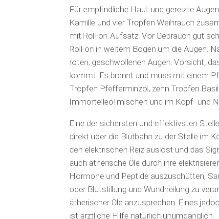
Für empfindliche Haut und gereizte Augen
Kamille und vier Tropfen Weihrauch zusam
mit Roll-on-Aufsatz. Vor Gebrauch gut sc
Roll-on in weitem Bogen um die Augen. Na
roten, geschwollenen Augen. Vorsicht, dass
kommt. Es brennt und muss mit einem Pf
Tropfen Pfefferminzöl, zehn Tropfen Basil
Immortelleöl mischen und im Kopf- und N
Eine der sichersten und effektivsten Stell
direkt über die Blutbahn zu der Stelle im 
den elektrischen Reiz auslöst und das Sign
auch ätherische Öle durch ihre elektrisie
Hormone und Peptide auszuschütten, Sauers
oder Blutstillung und Wundheilung zu ver
ätherischer Öle anzusprechen. Eines jedo
ist ärztliche Hilfe natürlich unumgänglich.