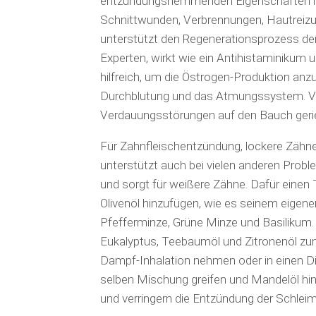
entzündungshemmenden Eigenschaften läs
Schnittwunden, Verbrennungen, Hautreizu
unterstützt den Regenerationsprozess der
Experten, wirkt wie ein Antihistaminikum un
hilfreich, um die Östrogen-Produktion anzu
Durchblutung und das Atmungssystem. Ve
Verdauungsstörungen auf den Bauch gerie
Für Zahnfleischentzündung, lockere Zähne
unterstützt auch bei vielen anderen Pro
und sorgt für weißere Zähne. Dafür einen 
Olivenöl hinzufügen, wie es seinem eigenen
Pfefferminze, Grüne Minze und Basilik
Eukalyptus, Teebaumöl und Zitronenöl zu
Dampf-Inhalation nehmen oder in einen Di
selben Mischung greifen und Mandelöl hi
und verringern die Entzündung der Schlei