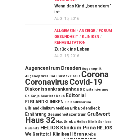
Wenn das Kind „besonders“
ist
AUG. 15, 2016
ALLGEMEIN
/
ANZEIGE
/
FORUM
GESUNDHEIT
/
KLINIKEN
/
REHABILITATION
Zurück ins Leben
AUG. 15, 2016
Augencentrum Dresden
Augenoptik
Corona
Augenoptiker
Carl Gustav Carus
Coronavirus
Covid-19
Diakonissenkrankenhaus
Digitalisierung
Editorial
Dr. Katja Scarlett Daub
ELBLANDKLINIKEN
Elblandklinikum
Elblandklinikum Meißen
Erik Bodendieck
Grußwort
Ernährung
Gesundheitszentrum
Haus 32
Hautkrebs
Helios Klinik Schloss
HELIOS Klinikum Pirna
HELIOS
Pulsnitz
Hören
Weißeritztal-Kliniken
Krebs