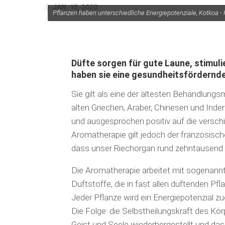
JAN. 15, 2020
Pflanzen haben unterschiedliche Energiepotenziale, Kotkoa -
Düfte sorgen für gute Laune, stimul
haben sie eine gesundheitsfördernd
Sie gilt als eine der ältesten Behandlung
alten Griechen, Araber, Chinesen und Ind
und ausgesprochen positiv auf die versch
Aromatherapie gilt jedoch der französisc
dass unser Riechorgan rund zehntausend 
Die Aromatherapie arbeitet mit sogenann
Duftstoffe, die in fast allen duftenden Pf
Jeder Pflanze wird ein Energiepotenzial 
Die Folge: die Selbstheilungskraft des Kör
Geist und Seele wiederhergestellt und das