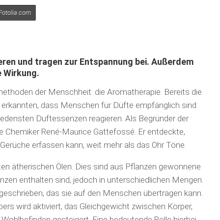
 Fotolia.com
ieren und tragen zur Entspannung bei. Außerdem
e Wirkung.
smethoden der Menschheit: die Aromatherapie. Bereits die
er erkannten, dass Menschen für Düfte empfänglich sind
iedensten Duftessenzen reagieren. Als Begründer der
he Chemiker René-Maurice Gattefossé. Er entdeckte,
Gerüche erfassen kann, weit mehr als das Ohr Töne.
ten ätherischen Ölen. Dies sind aus Pflanzen gewonnene
lanzen enthalten sind, jedoch in unterschiedlichen Mengen.
zugeschrieben, das sie auf den Menschen übertragen kann.
pers wird aktiviert, das Gleichgewicht zwischen Körper,
 Wohlbefinden gesteigert. Eine bedeutende Rolle hierbei