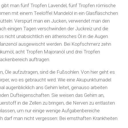
 gibt man fünf Tropfen Lavendel, fünf Tropfen römische
men mit einem Teelöffel Mandelöl in ein Glasfläschchen
hütteln. Verspürt man ein Jucken, verwendet man den
ch einigen Tagen verschwinden der Juckreiz und die
 nicht unabsichtlich ein ätherisches Öl in die Augen
lanzenöl ausgewischt werden. Bei Kopfschmerz zehn
ikumöl, acht Tropfen Majoranöl und drei Tropfen
ackenbereich auftragen.
en, Öle aufzutragen, sind die Fußsohlen. Von hier geht es
Körper, wo es gebraucht wird. Wie eine Akupunkturnadel
al augenblicklich ans Gehirn leitet, genauso arbeiten
renden Dufteigenschaften. Sie weisen das Gehirn an,
toff in die Zellen zu bringen, die Nerven zu entlasten
anlassen, um nur einige wenige Aufgabenbereiche
ch darf man nicht vergessen: Bei ernsthaften Krankheiten