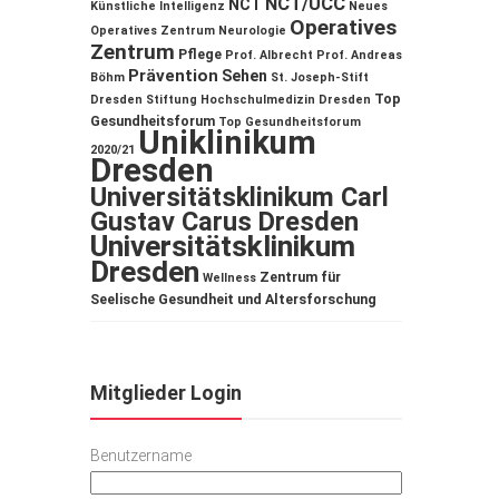
NCT/UCC
NCT
Künstliche Intelligenz
Neues
Operatives
Operatives Zentrum
Neurologie
Zentrum
Pflege
Prof. Albrecht
Prof. Andreas
Prävention
Sehen
Böhm
St. Joseph-Stift
Top
Dresden
Stiftung Hochschulmedizin Dresden
Gesundheitsforum
Top Gesundheitsforum
Uniklinikum
2020/21
Dresden
Universitätsklinikum Carl
Gustav Carus Dresden
Universitätsklinikum
Dresden
Zentrum für
Wellness
Seelische Gesundheit und Altersforschung
Mitglieder Login
Benutzername