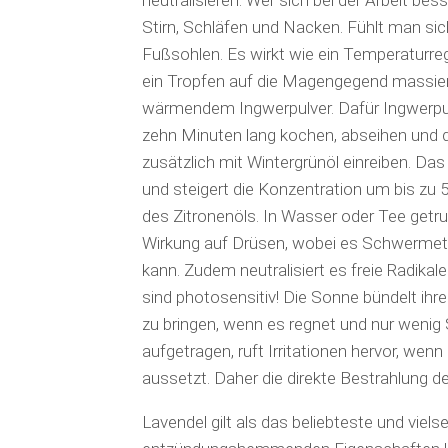
neutralisieren. Wer sich bei der Arbeit bes
Stirn, Schläfen und Nacken. Fühlt man sich
Fußsohlen. Es wirkt wie ein Temperaturre
ein Tropfen auf die Magengegend massiert.
wärmendem Ingwerpulver. Dafür Ingwerpu
zehn Minuten lang kochen, abseihen und
zusätzlich mit Wintergrünöl einreiben. Da
und steigert die Konzentration um bis zu
des Zitronenöls. In Wasser oder Tee getrun
Wirkung auf Drüsen, wobei es Schwermeta
kann. Zudem neutralisiert es freie Radikal
sind photosensitiv! Die Sonne bündelt ihr
zu bringen, wenn es regnet und nur wenig 
aufgetragen, ruft Irritationen hervor, we
aussetzt. Daher die direkte Bestrahlung d
Lavendel gilt als das beliebteste und viels