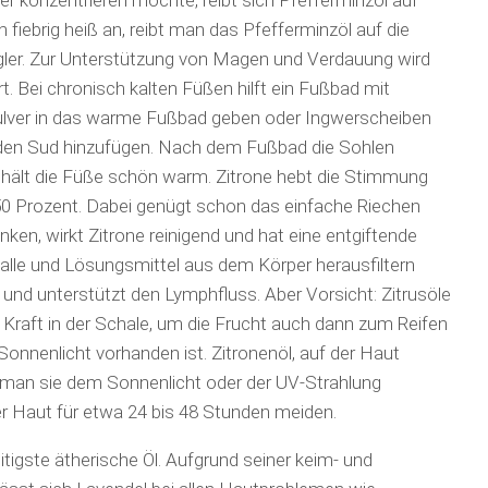
ser konzentrieren möchte, reibt sich Pfefferminzöl auf
 fiebrig heiß an, reibt man das Pfefferminzöl auf die
gler. Zur Unterstützung von Magen und Verdauung wird
 Bei chronisch kalten Füßen hilft ein Fußbad mit
lver in das warme Fußbad geben oder Ingwerscheiben
 den Sud hinzufügen. Nach dem Fußbad die Sohlen
s hält die Füße schön warm. Zitrone hebt die Stimmung
 50 Prozent. Dabei genügt schon das einfache Riechen
ken, wirkt Zitrone reinigend und hat eine entgiftende
lle und Lösungsmittel aus dem Körper herausfiltern
e und unterstützt den Lymphfluss. Aber Vorsicht: Zitrusöle
e Kraft in der Schale, um die Frucht auch dann zum Reifen
Sonnenlicht vorhanden ist. Zitronenöl, auf der Haut
nn man sie dem Sonnenlicht oder der UV-Strahlung
er Haut für etwa 24 bis 48 Stunden meiden.
eitigste ätherische Öl. Aufgrund seiner keim- und