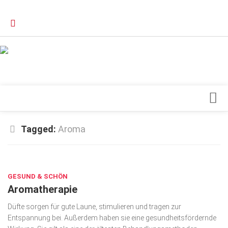
Verkaufsstellen
Kontakt, Impressum und Rechtliche Angaben
Datenschutzerklärung
Top Magazin Dresden / Ostsachsen
Blick ins Innere
Tagged:
Aroma
Forschung
JAN. 15, 2020
Herz & Kreislauf
GESUND & SCHÖN
Orthopädie
Aromatherapie
Schönheit & Wohlbefinden
Düfte sorgen für gute Laune, stimulieren und tragen zur
Special
Entspannung bei. Außerdem haben sie eine gesundheitsfördernde