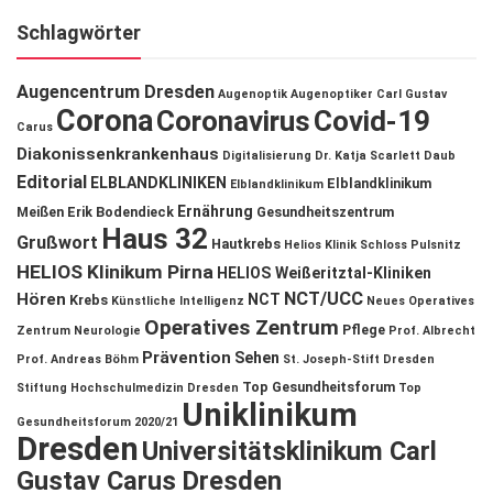
Schlagwörter
Augencentrum Dresden
Augenoptik
Augenoptiker
Carl Gustav
Corona
Coronavirus
Covid-19
Carus
Diakonissenkrankenhaus
Digitalisierung
Dr. Katja Scarlett Daub
Editorial
ELBLANDKLINIKEN
Elblandklinikum
Elblandklinikum
Ernährung
Meißen
Erik Bodendieck
Gesundheitszentrum
Haus 32
Grußwort
Hautkrebs
Helios Klinik Schloss Pulsnitz
HELIOS Klinikum Pirna
HELIOS Weißeritztal-Kliniken
NCT/UCC
Hören
NCT
Krebs
Künstliche Intelligenz
Neues Operatives
Operatives Zentrum
Pflege
Zentrum
Neurologie
Prof. Albrecht
Prävention
Sehen
Prof. Andreas Böhm
St. Joseph-Stift Dresden
Top Gesundheitsforum
Stiftung Hochschulmedizin Dresden
Top
Uniklinikum
Gesundheitsforum 2020/21
Dresden
Universitätsklinikum Carl
Gustav Carus Dresden