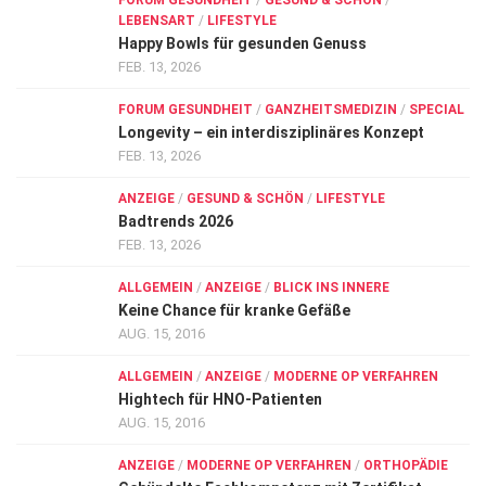
FORUM GESUNDHEIT
/
GESUND & SCHÖN
/
LEBENSART
/
LIFESTYLE
Happy Bowls für gesunden Genuss
FEB. 13, 2026
FORUM GESUNDHEIT
/
GANZHEITSMEDIZIN
/
SPECIAL
Longevity – ein interdisziplinäres Konzept
FEB. 13, 2026
ANZEIGE
/
GESUND & SCHÖN
/
LIFESTYLE
Badtrends 2026
FEB. 13, 2026
ALLGEMEIN
/
ANZEIGE
/
BLICK INS INNERE
Keine Chance für kranke Gefäße
AUG. 15, 2016
ALLGEMEIN
/
ANZEIGE
/
MODERNE OP VERFAHREN
Hightech für HNO-Patienten
AUG. 15, 2016
ANZEIGE
/
MODERNE OP VERFAHREN
/
ORTHOPÄDIE