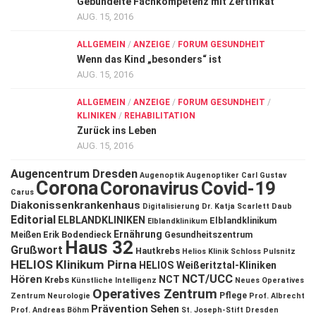
Gebündelte Fachkompetenz mit Zertifikat
AUG. 15, 2016
ALLGEMEIN
/
ANZEIGE
/
FORUM GESUNDHEIT
Wenn das Kind „besonders“ ist
AUG. 15, 2016
ALLGEMEIN
/
ANZEIGE
/
FORUM GESUNDHEIT
/
KLINIKEN
/
REHABILITATION
Zurück ins Leben
AUG. 15, 2016
Augencentrum Dresden
Augenoptik
Augenoptiker
Carl Gustav
Corona
Coronavirus
Covid-19
Carus
Diakonissenkrankenhaus
Digitalisierung
Dr. Katja Scarlett Daub
Editorial
ELBLANDKLINIKEN
Elblandklinikum
Elblandklinikum
Ernährung
Meißen
Erik Bodendieck
Gesundheitszentrum
Haus 32
Grußwort
Hautkrebs
Helios Klinik Schloss Pulsnitz
HELIOS Klinikum Pirna
HELIOS Weißeritztal-Kliniken
NCT/UCC
Hören
NCT
Krebs
Künstliche Intelligenz
Neues Operatives
Operatives Zentrum
Pflege
Zentrum
Neurologie
Prof. Albrecht
Prävention
Sehen
Prof. Andreas Böhm
St. Joseph-Stift Dresden