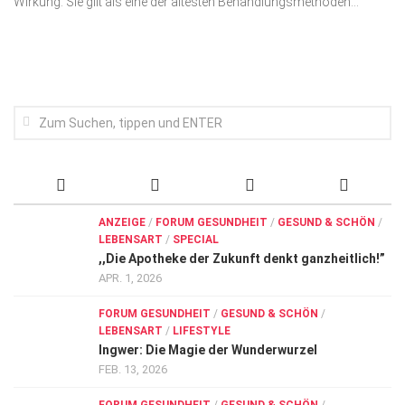
Wirkung. Sie gilt als eine der ältesten Behandlungsmethoden...
Wirtschaft, Recht, Finanzen
Zahn, Mund, Kiefer
Forum Gesundheit
Allgemein
Sehen
Innovationen
Kampf gegen Krebs
ANZEIGE
/
FORUM GESUNDHEIT
/
GESUND & SCHÖN
/
LEBENSART
/
SPECIAL
Hören
,,Die Apotheke der Zukunft denkt ganzheitlich!”
Lebensart
APR. 1, 2026
FORUM GESUNDHEIT
/
GESUND & SCHÖN
/
LEBENSART
/
LIFESTYLE
Ingwer: Die Magie der Wunderwurzel
FEB. 13, 2026