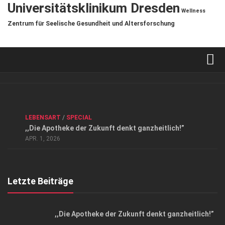
Universitätsklinikum Dresden
Wellness
Zentrum für Seelische Gesundheit und Altersforschung
Verkaufsstellen
Kontakt, Impressum und Rechtliche Angaben
ANZEIGE
/
FORUM GESUNDHEIT
/
GESUND & SCHÖN
/
LEBENSART
/
SPECIAL
Datenschutzerklärung
,,Die Apotheke der Zukunft denkt ganzheitlich!”
Top Magazin Dresden / Ostsachsen
APR. 1, 2026
Letzte Beiträge
,,Die Apotheke der Zukunft denkt ganzheitlich!”