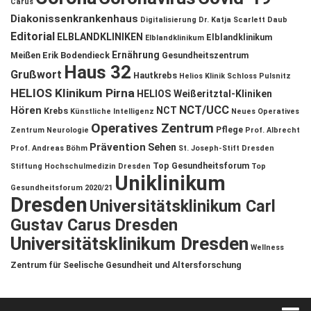
Carus
Diakonissenkrankenhaus
Digitalisierung
Dr. Katja Scarlett Daub
Editorial
ELBLANDKLINIKEN
Elblandklinikum
Elblandklinikum
Ernährung
Meißen
Erik Bodendieck
Gesundheitszentrum
Haus 32
Grußwort
Hautkrebs
Helios Klinik Schloss Pulsnitz
HELIOS Klinikum Pirna
HELIOS Weißeritztal-Kliniken
NCT/UCC
Hören
NCT
Krebs
Künstliche Intelligenz
Neues Operatives
Operatives Zentrum
Pflege
Zentrum
Neurologie
Prof. Albrecht
Prävention
Sehen
Prof. Andreas Böhm
St. Joseph-Stift Dresden
Top Gesundheitsforum
Stiftung Hochschulmedizin Dresden
Top
Uniklinikum
Gesundheitsforum 2020/21
Dresden
Universitätsklinikum Carl
Gustav Carus Dresden
Universitätsklinikum Dresden
Wellness
Zentrum für Seelische Gesundheit und Altersforschung