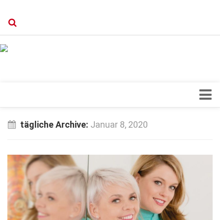
Verkaufsstellen
Kontakt, Impressum und Rechtliche Angaben
Datenschutzerklärung
Top Magazin Dresden / Ostsachsen
Blick ins Innere
tägliche Archive:
Januar 8, 2020
Forschung
Herz & Kreislauf
Orthopädie
Schönheit & Wohlbefinden
Special