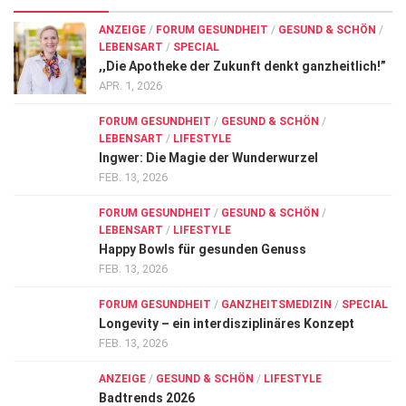
ANZEIGE
/
FORUM GESUNDHEIT
/
GESUND & SCHÖN
/
LEBENSART
/
SPECIAL
,,Die Apotheke der Zukunft denkt ganzheitlich!”
APR. 1, 2026
FORUM GESUNDHEIT
/
GESUND & SCHÖN
/
LEBENSART
/
LIFESTYLE
Ingwer: Die Magie der Wunderwurzel
FEB. 13, 2026
FORUM GESUNDHEIT
/
GESUND & SCHÖN
/
LEBENSART
/
LIFESTYLE
Happy Bowls für gesunden Genuss
FEB. 13, 2026
FORUM GESUNDHEIT
/
GANZHEITSMEDIZIN
/
SPECIAL
Longevity – ein interdisziplinäres Konzept
FEB. 13, 2026
ANZEIGE
/
GESUND & SCHÖN
/
LIFESTYLE
Badtrends 2026