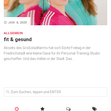
Wirtschaft, Recht, Finanzen
Zahn, Mund, Kiefer
Forum Gesundheit
JAN. 8, 2020
Allgemein
ALLGEMEIN
fit & gesund
Sehen
Abseits des Großstadtlärms hat sich Dörte Freitag in der
Innovationen
Friedrichstadt eine kleine Oase für ihr Personal-Training-Studio
Kampf gegen Krebs
geschaffen. Und das mitten in der Stadt. Das...
Hören
Lebensart