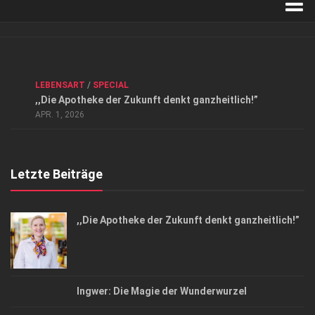
Verkaufsstellen
Kontakt, Impressum und Rechtliche Angaben
ANZEIGE
/
FORUM GESUNDHEIT
/
GESUND & SCHÖN
/
LEBENSART
/
SPECIAL
Datenschutzerklärung
,,Die Apotheke der Zukunft denkt ganzheitlich!”
Top Magazin Dresden / Ostsachsen
APR. 1, 2026
Letzte Beiträge
,,Die Apotheke der Zukunft denkt ganzheitlich!”
Ingwer: Die Magie der Wunderwurzel