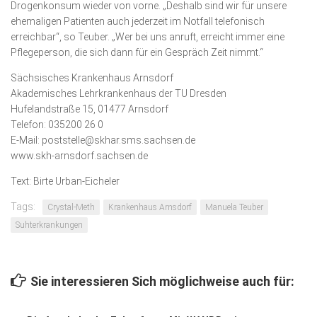
Drogenkonsum wieder von vorne. „Deshalb sind wir für unsere
ehemaligen Patienten auch jederzeit im Notfall telefonisch
erreichbar“, so Teuber. „Wer bei uns anruft, erreicht immer eine
Pflegeperson, die sich dann für ein Gespräch Zeit nimmt.“
Sächsisches Krankenhaus Arnsdorf
Akademisches Lehrkrankenhaus der TU Dresden
Hufelandstraße 15, 01477 Arnsdorf
Telefon: 035200 26 0
E-Mail: poststelle@skhar.sms.sachsen.de
www.skh-arnsdorf.sachsen.de
Text: Birte Urban-Eicheler
Tags:
Crystal-Meth
Krankenhaus Arnsdorf
Manuela Teuber
Suhterkrankungen
Sie interessieren Sich möglichweise auch für: