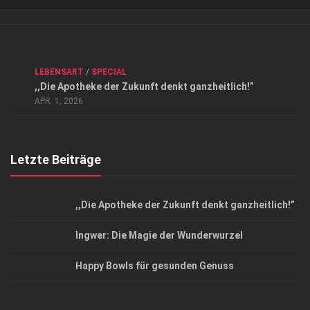
Verkaufsstellen
Kontakt, Impressum und Rechtliche Angaben
ANZEIGE
/
FORUM GESUNDHEIT
/
GESUND & SCHÖN
/
LEBENSART
/
SPECIAL
Datenschutzerklärung
,,Die Apotheke der Zukunft denkt ganzheitlich!”
Top Magazin Dresden / Ostsachsen
APR. 1, 2026
Letzte Beiträge
,,Die Apotheke der Zukunft denkt ganzheitlich!”
Ingwer: Die Magie der Wunderwurzel
Happy Bowls für gesunden Genuss