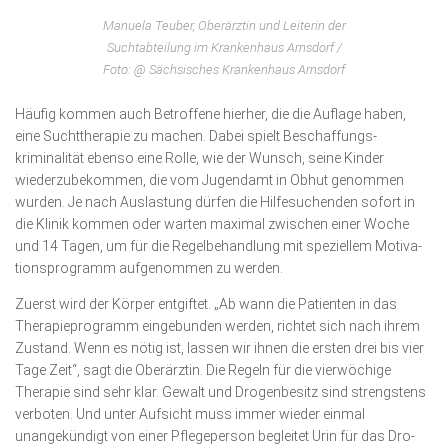
Manuela Teuber, Oberärztin und Leiterin der
Suchtabteilung im Krankenhaus Arnsdorf /
Foto: @ Sächsisches Krankenhaus Arnsdorf
Häufig kommen auch Betroffene hierher, die die Auflage haben,
eine Suchttherapie zu machen. Dabei spielt Beschaf­fungs­
kriminalität ebenso eine Rolle, wie der Wunsch, seine Kinder
wiederzubekommen, die vom Jugendamt in Obhut ge­nommen
wurden. Je nach Auslastung dürfen die Hilfe­suchenden sofort in
die Klinik kommen oder warten maximal zwischen einer Woche
und 14 Tagen, um für die Regel­behandlung mit speziellem Motiva­
tionsprogramm aufgenommen zu werden.
Zuerst wird der Körper entgiftet. „Ab wann die Patienten in das
Therapieprogramm eingebunden werden, richtet sich nach ihrem
Zustand. Wenn es nötig ist, lassen wir ihnen die ersten drei bis vier
Tage Zeit“, sagt die Oberärztin. Die Regeln für die vierwöchige
Therapie sind sehr klar. Gewalt und Drogenbesitz sind strengs­tens
verboten. Und unter Aufsicht muss immer wieder einmal
unangekündigt von einer Pflegeperson begleitet Urin für das Dro­