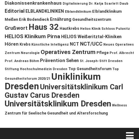
Diakonissenkrankenhaus
Digitalisierung
Dr. Katja Scarlett Daub
Editorial
ELBLANDKLINIKEN
Elblandklinikum
Elblandklinikum
Ernährung
Meißen
Erik Bodendieck
Gesundheitszentrum
Haus 32
Grußwort
Hautkrebs
Helios Klinik Schloss Pulsnitz
HELIOS Klinikum Pirna
HELIOS Weißeritztal-Kliniken
NCT/UCC
Hören
NCT
Krebs
Künstliche Intelligenz
Neues Operatives
Operatives Zentrum
Pflege
Zentrum
Neurologie
Prof. Albrecht
Prävention
Sehen
Prof. Andreas Böhm
St. Joseph-Stift Dresden
Top Gesundheitsforum
Stiftung Hochschulmedizin Dresden
Top
Uniklinikum
Gesundheitsforum 2020/21
Dresden
Universitätsklinikum Carl
Gustav Carus Dresden
Universitätsklinikum Dresden
Wellness
Zentrum für Seelische Gesundheit und Altersforschung