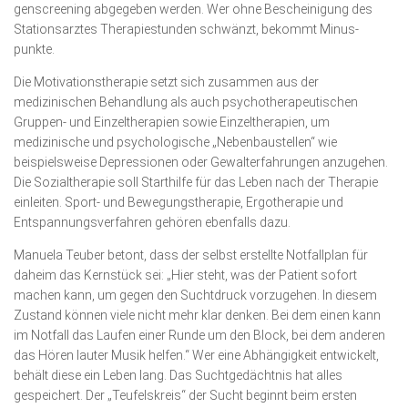
genscreening abgegeben werden. Wer ohne Bescheinigung des
Stationsarztes Thera­pie­stunden schwänzt, bekommt Minus­
punkte.
Die Motivationstherapie setzt sich zu­sammen aus der
medizinischen Be­hand­lung als auch psychotherapeutischen
Gruppen- und Einzeltherapien so­wie Ein­zeltherapien, um
medizinische und psychologische „Nebenbaustellen“ wie
beispielsweise Depres­sionen oder Gewalter­fahrungen anzugehen.
Die Sozialtherapie soll Starthilfe für das Leben nach der Therapie
einleiten. Sport- und Bewe­gungs­therapie, Ergotherapie und
Entspannungs­verfahren gehören ebenfalls dazu.
Manuela Teuber betont, dass der selbst erstellte Notfallplan für
daheim das Kernstück sei: „Hier steht, was der Patient sofort
machen kann, um gegen den Suchtdruck vorzugehen. In diesem
Zustand können viele nicht mehr klar denken. Bei dem einen kann
im Notfall das Laufen einer Runde um den Block, bei dem anderen
das Hören lauter Musik helfen.“ Wer eine Abhängigkeit entwickelt,
behält diese ein Leben lang. Das Suchtgedächtnis hat alles
gespeichert. Der „Teufelskreis“ der Sucht beginnt beim ersten