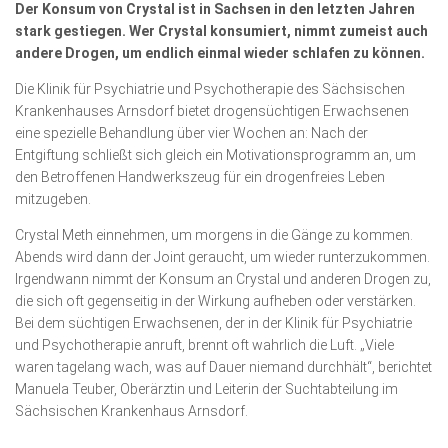
Der Konsum von Crystal ist in Sachsen in den letzten Jahren
Wirtschaft, Recht, Finanzen
stark gestiegen. Wer Crystal konsumiert, nimmt zumeist auch
Zahn, Mund, Kiefer
andere Drogen, um endlich einmal wieder schlafen zu können.
Forum Gesundheit
Die Klinik für Psychiatrie und Psychotherapie des Sächsischen
Krankenhauses Arnsdorf bietet drogensüchtigen Erwachsenen
Allgemein
eine spezielle Behandlung über vier Wochen an: Nach der
Entgiftung schließt sich gleich ein Motivationsprogramm an, um
Sehen
den Betroffenen Handwerks­zeug für ein drogenfreies Leben
Innovationen
mitzugeben.
Kampf gegen Krebs
Crystal Meth einnehmen, um morgens in die Gänge zu kommen.
Abends wird dann der Joint geraucht, um wieder runterzukommen.
Hören
Irgendwann nimmt der Konsum an Crystal und anderen Drogen zu,
die sich oft gegenseitig in der Wirkung aufheben oder verstärken.
Lebensart
Bei dem süchtigen Erwachsenen, der in der Klinik für Psychiatrie
und Psychotherapie anruft, brennt oft wahrlich die Luft. „Viele
waren tagelang wach, was auf Dauer niemand durchhält“, berichtet
Manuela Teuber, Oberärztin und Leiterin der Suchtabteilung im
Sächsischen Krankenhaus Arnsdorf.